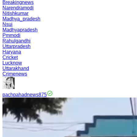
Breakingnews
Narendramodi
Nitishkumar
Madhya_pradesh
Nsui
Madhyapradesh
Pmmodi
Rahulgandhi
Uttarpradesh
Haryana
Cricket
Lucknow
Uttarakhand
Crimenews
pachpahadnews875