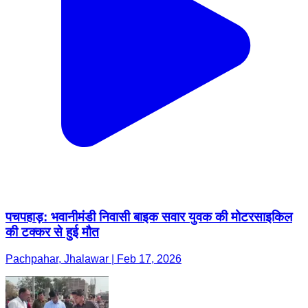
पचपहाड़: भवानीमंडी निवासी बाइक सवार युवक की मोटरसाइकिल
की टक्कर से हुई मौत
Pachpahar, Jhalawar | Feb 17, 2026