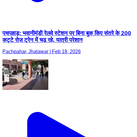
पचपहाड़: भवानीमंडी रेलवे स्टेशन पर बिना बुक किए संतरे के 200
कट्टे रोज़ ट्रेन में चढ़ रहे, यात्री परेशान
Pachpahar, Jhalawar | Feb 18, 2026