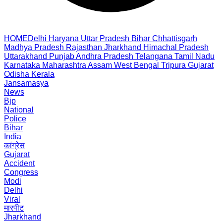
HOME
Delhi
Haryana
Uttar Pradesh
Bihar
Chhattisgarh
Madhya Pradesh
Rajasthan
Jharkhand
Himachal Pradesh
Uttarakhand
Punjab
Andhra Pradesh
Telangana
Tamil Nadu
Karnataka
Maharashtra
Assam
West Bengal
Tripura
Gujarat
Odisha
Kerala
Jansamasya
News
Bjp
National
Police
Bihar
India
कांग्रेस
Gujarat
Accident
Congress
Modi
Delhi
Viral
मारपीट
Jharkhand