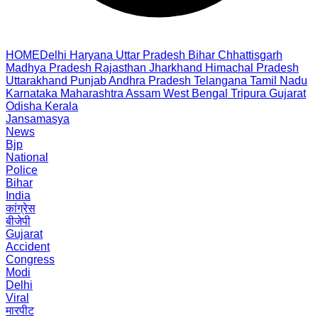
HOME
Delhi
Haryana
Uttar Pradesh
Bihar
Chhattisgarh
Madhya Pradesh
Rajasthan
Jharkhand
Himachal Pradesh
Uttarakhand
Punjab
Andhra Pradesh
Telangana
Tamil Nadu
Karnataka
Maharashtra
Assam
West Bengal
Tripura
Gujarat
Odisha
Kerala
Jansamasya
News
Bjp
National
Police
Bihar
India
कांग्रेस
बीजेपी
Gujarat
Accident
Congress
Modi
Delhi
Viral
मारपीट