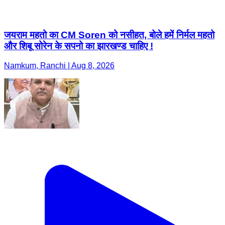
जयराम महतो का CM Soren को नसीहत, बोले हमें निर्मल महतो
और शिबू सोरेन के सपनो का झारखण्ड चाहिए !
Namkum, Ranchi | Aug 8, 2026