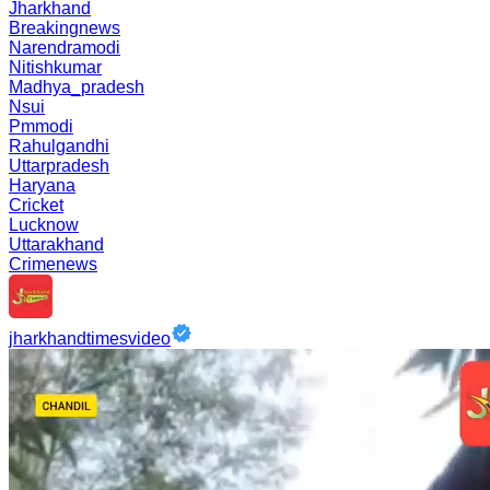
Jharkhand
Breakingnews
Narendramodi
Nitishkumar
Madhya_pradesh
Nsui
Pmmodi
Rahulgandhi
Uttarpradesh
Haryana
Cricket
Lucknow
Uttarakhand
Crimenews
jharkhandtimesvideo