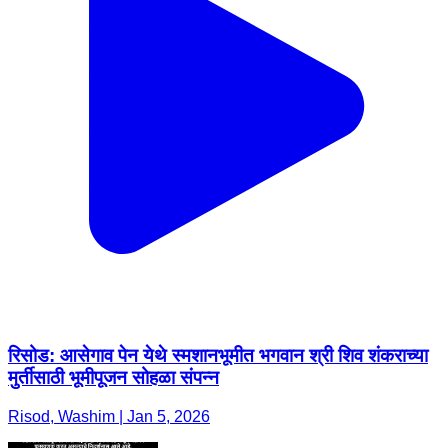
रिसोड: आसेगाव पेन येथे स्मशानभूमीत भगवान श्री शिव शंकराच्या
मुर्तीसाठी भूमीपूजन सोहळा संपन्न
Risod, Washim | Jan 5, 2026