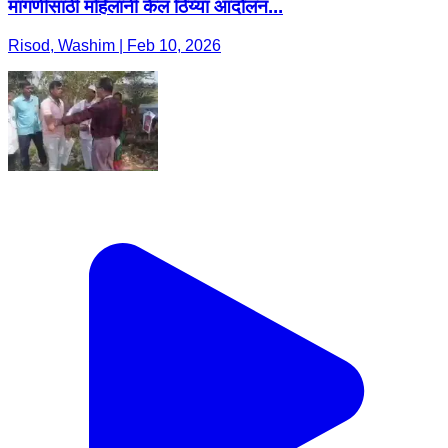
मागणीसाठी महिलांनी केलं ठिय्या आंदोलन...
Risod, Washim | Feb 10, 2026