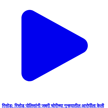
रिसोड: रिसोड पोलिसांनी जबरी चोरीच्या गुन्हयातील आरोपींला केली
१२ तासांत अटक
Risod, Washim | Dec 26, 2025