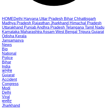
HOME
Delhi
Haryana
Uttar Pradesh
Bihar
Chhattisgarh
Madhya Pradesh
Rajasthan
Jharkhand
Himachal Pradesh
Uttarakhand
Punjab
Andhra Pradesh
Telangana
Tamil Nadu
Karnataka
Maharashtra
Assam
West Bengal
Tripura
Gujarat
Odisha
Kerala
Jansamasya
News
Bjp
National
Police
Bihar
India
कांग्रेस
Gujarat
Accident
Congress
Modi
Delhi
Viral
मारपीट
Jharkhand