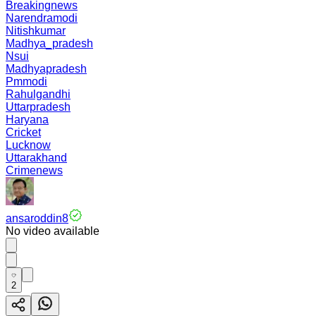
Breakingnews
Narendramodi
Nitishkumar
Madhya_pradesh
Nsui
Madhyapradesh
Pmmodi
Rahulgandhi
Uttarpradesh
Haryana
Cricket
Lucknow
Uttarakhand
Crimenews
ansaroddin8
No video available
2