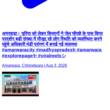
अमरवाड़ा। यूरिया को लेकर किसानों ने जेल चौराहे के पास किया
प्रदर्शन बड़ी संख्या में मौजूद रहे लोग स्थिति को व्यवस्थित करने
पहुंचे अधिकारी मंडी प्रांगण में बनाई गई व्यवस्था
#amarwaracity #madhyapradesh #amarwara
#explorepage✨ #viralreelsシ
Amarwara, Chhindwara | Aug 3, 2026