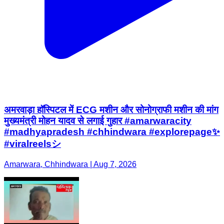
अमरवाड़ा हॉस्पिटल में ECG मशीन और सोनोग्राफी मशीन की मांग
मुख्यमंत्री मोहन यादव से लगाई गुहार #amarwaracity
#madhyapradesh #chhindwara #explorepage✨
#viralreelsシ
Amarwara, Chhindwara | Aug 7, 2026