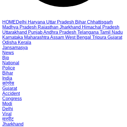
HOME
Delhi
Haryana
Uttar Pradesh
Bihar
Chhattisgarh
Madhya Pradesh
Rajasthan
Jharkhand
Himachal Pradesh
Uttarakhand
Punjab
Andhra Pradesh
Telangana
Tamil Nadu
Karnataka
Maharashtra
Assam
West Bengal
Tripura
Gujarat
Odisha
Kerala
Jansamasya
News
Bjp
National
Police
Bihar
India
कांग्रेस
Gujarat
Accident
Congress
Modi
Delhi
Viral
मारपीट
Jharkhand