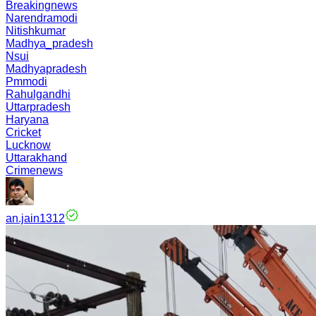
Breakingnews
Narendramodi
Nitishkumar
Madhya_pradesh
Nsui
Madhyapradesh
Pmmodi
Rahulgandhi
Uttarpradesh
Haryana
Cricket
Lucknow
Uttarakhand
Crimenews
an.jain1312