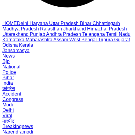
HOME
Delhi
Haryana
Uttar Pradesh
Bihar
Chhattisgarh
Madhya Pradesh
Rajasthan
Jharkhand
Himachal Pradesh
Uttarakhand
Punjab
Andhra Pradesh
Telangana
Tamil Nadu
Karnataka
Maharashtra
Assam
West Bengal
Tripura
Gujarat
Odisha
Kerala
Jansamasya
News
Bjp
National
Police
Bihar
India
कांग्रेस
Accident
Congress
Modi
Delhi
Viral
मारपीट
Breakingnews
Narendramodi