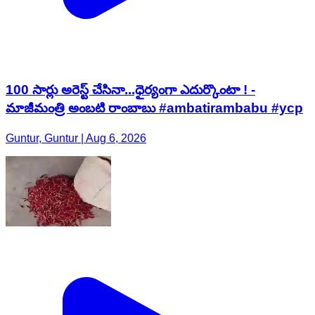
100 సార్లు అరెస్ట్ చేసినా...ధైర్యంగా ఎదుర్కొంటా ! -
మాజీమంత్రి అంబటి రాంబాబు #ambatirambabu #ycp
Guntur, Guntur | Aug 6, 2026