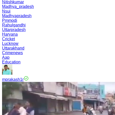
Nitishkumar
Madhya_pradesh
Nsui
Madhyapradesh
Pmmodi
Rahulgandhi
Uttarpradesh
Haryana
Cricket
Lucknow
Uttarakhand
Crimenews
Aap
Education
mprakash1r