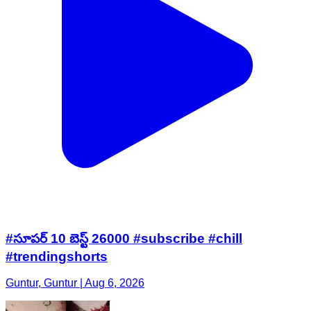
#సూపర్ 10 బెస్ట్ 26000 #subscribe #chill
#trendingshorts
Guntur, Guntur | Aug 6, 2026