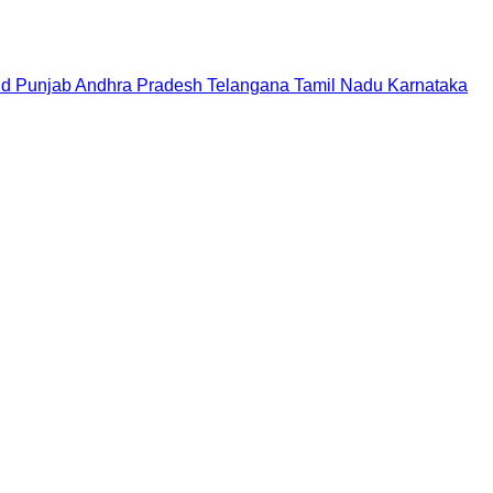
nd
Punjab
Andhra Pradesh
Telangana
Tamil Nadu
Karnataka