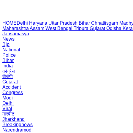
HOME
Delhi
Haryana
Uttar Pradesh
Bihar
Chhattisgarh
Madhy
Maharashtra
Assam
West Bengal
Tripura
Gujarat
Odisha
Kera
Jansamasya
News
Bjp
National
Police
Bihar
India
कांग्रेस
बीजेपी
Gujarat
Accident
Congress
Modi
Delhi
Viral
मारपीट
Jharkhand
Breakingnews
Narendramodi