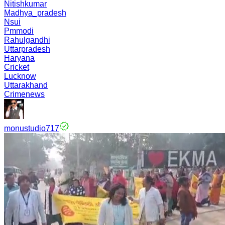
Nitishkumar
Madhya_pradesh
Nsui
Pmmodi
Rahulgandhi
Uttarpradesh
Haryana
Cricket
Lucknow
Uttarakhand
Crimenews
monustudio717