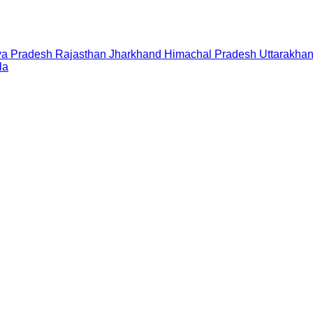
a Pradesh
Rajasthan
Jharkhand
Himachal Pradesh
Uttarakha
la