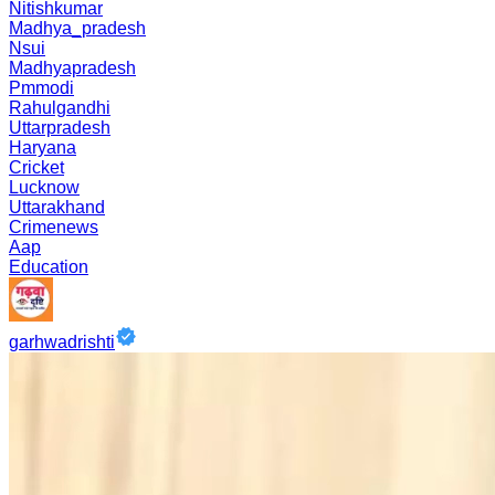
Nitishkumar
Madhya_pradesh
Nsui
Madhyapradesh
Pmmodi
Rahulgandhi
Uttarpradesh
Haryana
Cricket
Lucknow
Uttarakhand
Crimenews
Aap
Education
garhwadrishti