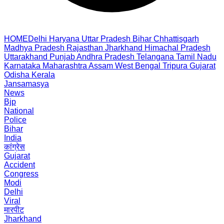
HOME
Delhi
Haryana
Uttar Pradesh
Bihar
Chhattisgarh
Madhya Pradesh
Rajasthan
Jharkhand
Himachal Pradesh
Uttarakhand
Punjab
Andhra Pradesh
Telangana
Tamil Nadu
Karnataka
Maharashtra
Assam
West Bengal
Tripura
Gujarat
Odisha
Kerala
Jansamasya
News
Bjp
National
Police
Bihar
India
कांग्रेस
Gujarat
Accident
Congress
Modi
Delhi
Viral
मारपीट
Jharkhand