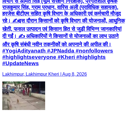
विभाग से अमित सिंह (भूमि संरक्षण निरीक्षक), प्रगतिशील कृषक
राजकुमार सिंह, ग्राम प्रधान, वारिस अली (प्राविधिक सहायक),
हरजेस बीटीएम सहित कृषि विभाग के अधिकारी एवं कर्मचारी मौजूद
रहे। ✍️इस दौरान किसानों को कृषि विभाग की योजनाओं, आधुनिक
खेती, फसल उत्पादन एवं किसान हित से जुड़ी विभिन्न जानकारियां
दी गईं। ✍️ अधिकारियों ने किसानों से योजनाओं का लाभ उठाने
और कृषि संबंधी नवीन तकनीकों को अपनाने की अपील की।
#YogiAdityanath #JPNadda #nonfollowers
#highlightseveryone #Kheri #highlights
#UpdateNews
Lakhimpur, Lakhimpur Kheri | Aug 8, 2026