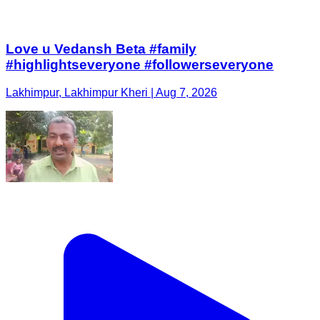
Love u Vedansh Beta #family
#highlightseveryone #followerseveryone
Lakhimpur, Lakhimpur Kheri | Aug 7, 2026