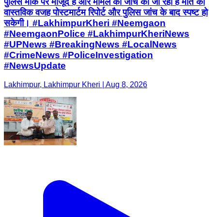
पुलिस मौके पर मौजूद है और मामले की जांच की जा रही है मौत की
वास्तविक वजह पोस्टमार्टम रिपोर्ट और पुलिस जांच के बाद स्पष्ट हो
सकेगी। #LakhimpurKheri #Neemgaon
#NeemgaonPolice #LakhimpurKheriNews
#UPNews #BreakingNews #LocalNews
#CrimeNews #PoliceInvestigation
#NewsUpdate
Lakhimpur, Lakhimpur Kheri | Aug 8, 2026