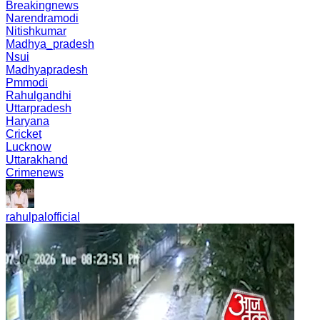
Breakingnews
Narendramodi
Nitishkumar
Madhya_pradesh
Nsui
Madhyapradesh
Pmmodi
Rahulgandhi
Uttarpradesh
Haryana
Cricket
Lucknow
Uttarakhand
Crimenews
rahulpalofficial