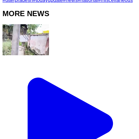
#
utterpradesh
#
todayupdate
#
news
#
national
#
miscellaneous
MORE NEWS