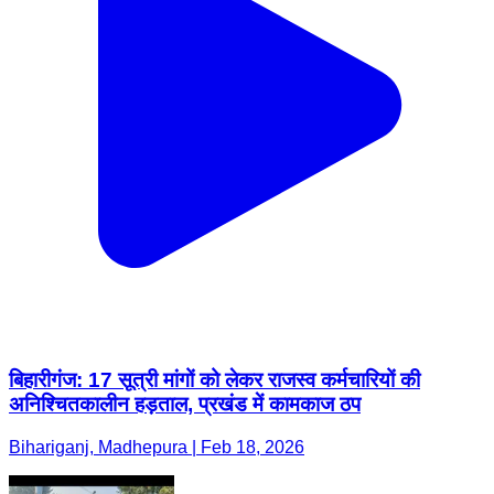
बिहारीगंज: 17 सूत्री मांगों को लेकर राजस्व कर्मचारियों की
अनिश्चितकालीन हड़ताल, प्रखंड में कामकाज ठप
Bihariganj, Madhepura | Feb 18, 2026