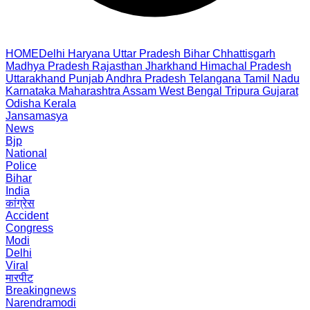
HOME
Delhi
Haryana
Uttar Pradesh
Bihar
Chhattisgarh
Madhya Pradesh
Rajasthan
Jharkhand
Himachal Pradesh
Uttarakhand
Punjab
Andhra Pradesh
Telangana
Tamil Nadu
Karnataka
Maharashtra
Assam
West Bengal
Tripura
Gujarat
Odisha
Kerala
Jansamasya
News
Bjp
National
Police
Bihar
India
कांग्रेस
Accident
Congress
Modi
Delhi
Viral
मारपीट
Breakingnews
Narendramodi