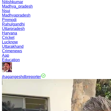
Nitishkumar
Madhya_pradesh
Nsui
Madhyapradesh
Pmmodi
Rahulgandhi
Uttarpradesh
Haryana
Cricket
Lucknow
Uttarakhand
Crimenews
Aap
Education
jhagangeshdbreporter