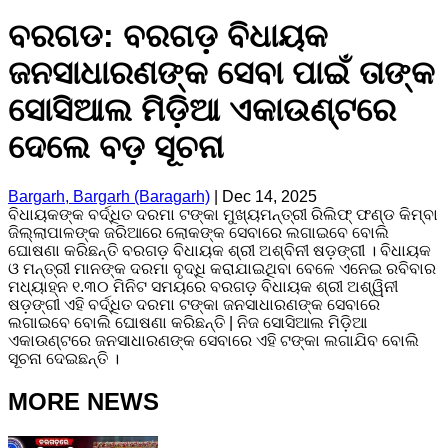
ବରଗଡ: ବରଗଡ଼ ବିଧାୟକ
ଜନସାଧାରଣଙ୍କ ସେବା ପାଇଁ ତାଙ୍କ
ସୋସିଆଲ ମିଡ଼ିଆ ଏକାଉଣ୍ଟରେ
ଦେଲେ ବଡ଼ ସୂଚନା
Bargarh, Bargarh (Baragarh)
|
Dec 14, 2025
ବିଧାୟକଙ୍କ ବର୍ଦ୍ଧିତ ଦରମା ଟଙ୍କା ମୁଖ୍ୟମନ୍ତ୍ରୀ ରିଲିଫ୍ ଫଣ୍ଡ କିମ୍ବା
ଜିଲ୍ଲାପାଳଙ୍କ ଜରିଆରେ ଲୋକଙ୍କ ସେବାରେ ଲଗାଇବେ ବୋଲି
ଘୋଷଣା କରିଛନ୍ତି ବରଗଡ଼ ବିଧାୟକ ଶ୍ରୀ ଅଶ୍ବିନୀ ଷଡ଼ଙ୍ଗୀ । ବିଧାୟକ
ଓ ମନ୍ତ୍ରୀ ମାନଙ୍କ ଦରମା ବୃଦ୍ଧି କରାଯାଇଥିବା ବେଳେ ଏନେଇ ରବିବାର
ମଧ୍ୟାହ୍ନ ୧.୩୦ ମିନିଟ ସମୟରେ ବରଗଡ଼ ବିଧାୟକ ଶ୍ରୀ ଅଶ୍ୱିନୀ
ଷଡ଼ଙ୍ଗୀ ଏହି ବର୍ଦ୍ଧିତ ଦରମା ଟଙ୍କା ଜନସାଧାରଣଙ୍କ ସେବାରେ
ଲଗାଇବେ ବୋଲି ଘୋଷଣା କରିଛନ୍ତି | ନିଜ ସୋସିଆଲ ମିଡ଼ିଆ
ଏକାଉଣ୍ଟରେ ଜନସାଧାରଣଙ୍କ ସେବାରେ ଏହି ଟଙ୍କା ଲଗାଯିବ ବୋଲି
ସୂଚନା ଦେଇଛନ୍ତି ।
MORE NEWS