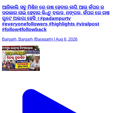
ଆଜିକାଲି ସବୁ ମିଶିନ ରେ ଚାଷ ହେବାର ଲାଗି ଆଉ କଁପର ର
ଦରକାର ନାଇ ହେବାର କିନ୍ତୁ ବଲଦ, ନଙ୍ଗଳ, କଁପର ରେ ଚାଷ
ଗୁଟେ ଅଲଗା ହେସି । #padampurtv
#everyonefollowers #highlights #viralpost
#follow4followback
Bargarh, Bargarh (Baragarh) | Aug 6, 2026