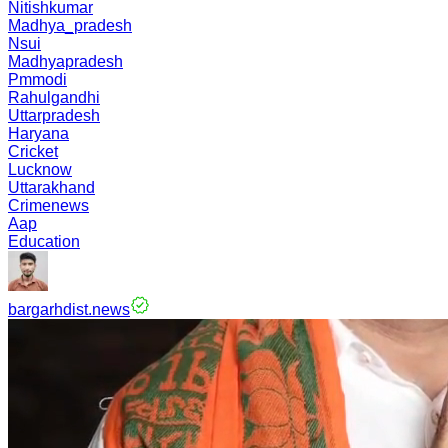
Nitishkumar
Madhya_pradesh
Nsui
Madhyapradesh
Pmmodi
Rahulgandhi
Uttarpradesh
Haryana
Cricket
Lucknow
Uttarakhand
Crimenews
Aap
Education
bargarhdist.news