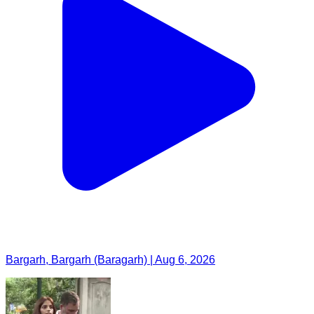
Bargarh, Bargarh (Baragarh) | Aug 6, 2026