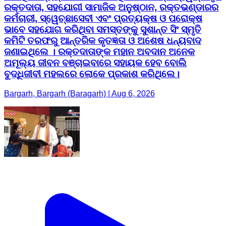
ରକ୍ତଦାତା, ସହଯୋଗୀ ସାମାଜିକ ଅନୁଷ୍ଠାନ, ରକ୍ତଭଣ୍ଡାରର
କର୍ମଚାରୀ, ସ୍ୱେଚ୍ଛାସେବୀ ଏବଂ ପ୍ରତ୍ୟକ୍ଷ ଓ ପରୋକ୍ଷ
ଭାବେ ସହଯୋଗ କରିଥିବା ସମସ୍ତଙ୍କୁ ସୁଶାନ୍ତ ସିଂ ସ୍ମୃତି
କମିଟି ତରଫରୁ ଆନ୍ତରିକ କୃତଜ୍ଞତା ଓ ଅଶେଷ ଧନ୍ୟବାଦ
ଜଣାଇଥିଲେ । ରକ୍ତଦାତାଙ୍କ ମହାନ ଅବଦାନ ଅନେକ
ଅମୂଲ୍ୟ ଜୀବନ ବଞ୍ଚାଇବାରେ ସହାୟକ ହେବ ବୋଲି
ବୁଦ୍ଧିଜୀବୀ ମହଲରେ ଲୋକେ ପ୍ରକାଶ କରିଥିଲେ।
Bargarh, Bargarh (Baragarh) | Aug 6, 2026