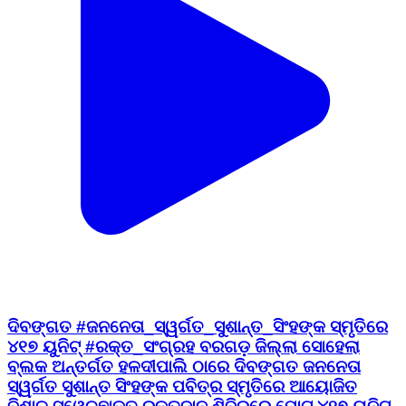
ଦିବଙ୍ଗତ #ଜନନେତା_ସ୍ୱର୍ଗତ_ସୁଶାନ୍ତ_ସିଂହଙ୍କ ସ୍ମୃତିରେ
୪୧୭ ୟୁନିଟ୍ #ରକ୍ତ_ସଂଗ୍ରହ ବରଗଡ଼ ଜିଲ୍ଲା ସୋହେଲା
ବ୍ଲକ ଅନ୍ତର୍ଗତ ହଳଦୀପାଲି ଠାରେ ଦିବଙ୍ଗତ ଜନନେତା
ସ୍ୱର୍ଗତ ସୁଶାନ୍ତ ସିଂହଙ୍କ ପବିତ୍ର ସ୍ମୃତିରେ ଆୟୋଜିତ