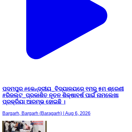
ପଦମପୁର #କେନ୍ଦ୍ରୀୟ_ବିଦ୍ୟାଳୟରେ ୧ମରୁ ୫ମ ଶ୍ରେଣୀ
#ରିଜଲ୍ଟ_ପ୍ରକାଶିତ ନୂତନ ଶିକ୍ଷାବର୍ଷ ପାଇଁ ନାମଲେଖା
ପ୍ରକ୍ରିୟା ଆରମ୍ଭ ହୋଇଛି ।
Bargarh, Bargarh (Baragarh) | Aug 6, 2026