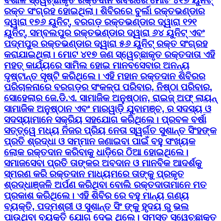
ବିଶାଳ ସ୍ୱେଚ୍ଛାକୃତ ରକ୍ତଦାନ ଶିବିରରେ ମୋଟ ୪୧୭ ୟୁନିଟ୍
ରକ୍ତ ସଂଗ୍ରହ ହୋଇଥିଲା। ଶିବିରରେ ବୁର୍ଲା ରକ୍ତଭଣ୍ଡାର
ଦ୍ୱାରା ୧୭୬ ୟୁନିଟ୍, ବରଗଡ଼ ରକ୍ତଭଣ୍ଡାର ଦ୍ୱାରା ୧୨୧
ୟୁନିଟ୍, ସମ୍ବଲପୁର ରକ୍ତଭଣ୍ଡାର ଦ୍ୱାରା ୬୪ ୟୁନିଟ୍ ଏବଂ
ପଦ୍ମପୁର ରକ୍ତଭଣ୍ଡାର ଦ୍ୱାରା ୫୬ ୟୁନିଟ୍ ରକ୍ତ ସଂଗ୍ରହ
କରାଯାଇଥିଲା। ମୋଟ ୪୧୭ ଜଣ ସ୍ୱେଚ୍ଛାକୃତ ରକ୍ତଦାତା ଏହି
ମହତ୍ କାର୍ଯ୍ୟରେ ସାମିଲ ହୋଇ ମାନବସେବାର ଅନନ୍ୟ
ଦୃଷ୍ଟାନ୍ତ ସୃଷ୍ଟି କରିଥିଲେ। ଏହି ମହାନ ରକ୍ତଦାନ ଶିବିରର
ପରିଚାଳନାରେ ବରଗଡ଼ର ସଂକଳ୍ପ ପରିବାର, ନିଷ୍ଠା ପରିବାର,
ସୋହେଲାର ଜେ.ଡି.ଏ. ସାମାଜିକ ଅନୁଷ୍ଠାନ, ରାଇଜ୍ ଅଫ୍ ଲାୟନ୍
ସାମାଜିକ ଅନୁଷ୍ଠାନ ଏବଂ ମାରୱାଡ଼ି ଯୁବାମଞ୍ଚ, ର ସଦସ୍ୟ ଓ
ସଦସ୍ୟାମାନେ ସକ୍ରିୟ ସହଯୋଗ କରିଥିଲେ। ପ୍ରବଳ ବର୍ଷା
ସତ୍ତ୍ୱେ ମଧ୍ୟ ନିଜର ପ୍ରିୟ ନେତା ସ୍ୱର୍ଗତ ସୁଶାନ୍ତ ସିଂହଙ୍କ
ପ୍ରତି ଶ୍ରଦ୍ଧା ଓ ସମ୍ମାନ ଜଣାଇବା ପାଇଁ ବହୁ ସଂଖ୍ୟକ
ଲୋକ ରକ୍ତଦାନ କରିବାକୁ ଧାଡ଼ିରେ ଠିଆ ହୋଇଥିଲେ।
ସମାଜସେବା ପ୍ରତି ତାଙ୍କର ଅବଦାନ ଓ ମାନବିକ ଆଦର୍ଶକୁ
ସ୍ମରଣ କରି ରକ୍ତଦାନ ମାଧ୍ୟମରେ ତାଙ୍କୁ ପ୍ରକୃତ
ଶ୍ରଦ୍ଧାଞ୍ଜଳି ଅର୍ପଣ କରିଥିବା ବୋଲି ରକ୍ତଦାତାମାନେ ମତ
ପ୍ରକାଶ କରିଥିଲେ। ଏହି ଶିବିର ରେ ବହୁ ମାନ୍ୟ ଗଣ୍ୟ
ବ୍ୟକ୍ତି, ପଦ୍ମଶ୍ରୀ ଓ ସୁଶାନ୍ତ ସିଂ ଙ୍କୁ ହୃଦୟ ରୁ ଭଲ
ପାଉଥିବା ବ୍ୟକ୍ତି ଯୋଗ ଦେଇ ଥିଲେ। ସମସ୍ତ ସ୍ୱେଚ୍ଛାକୃତ