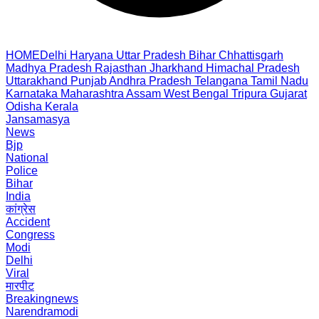
HOME
Delhi
Haryana
Uttar Pradesh
Bihar
Chhattisgarh
Madhya Pradesh
Rajasthan
Jharkhand
Himachal Pradesh
Uttarakhand
Punjab
Andhra Pradesh
Telangana
Tamil Nadu
Karnataka
Maharashtra
Assam
West Bengal
Tripura
Gujarat
Odisha
Kerala
Jansamasya
News
Bjp
National
Police
Bihar
India
कांग्रेस
Accident
Congress
Modi
Delhi
Viral
मारपीट
Breakingnews
Narendramodi