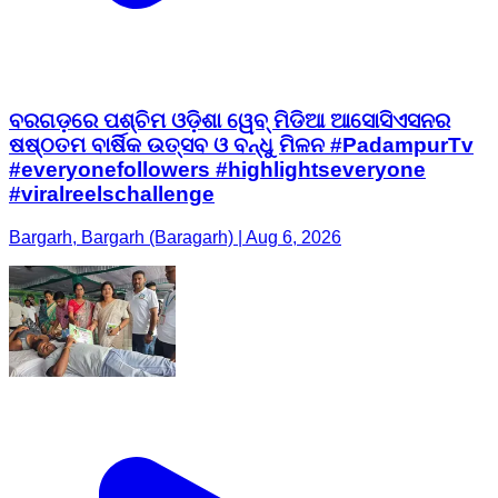
ବରଗଡ଼ରେ ପଶ୍ଚିମ ଓଡ଼ିଶା ୱେବ୍ ମିଡିଆ ଆସୋସିଏସନର
ଷଷ୍ଠତମ ବାର୍ଷିକ ଉତ୍ସବ ଓ ବନ୍ଧୁ ମିଳନ #PadampurTv
#everyonefollowers #highlightseveryone
#viralreelschallenge
Bargarh, Bargarh (Baragarh) | Aug 6, 2026