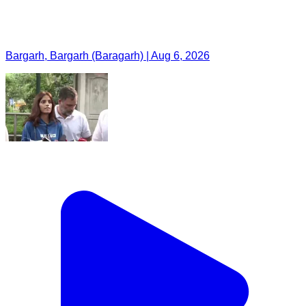
Bargarh, Bargarh (Baragarh) | Aug 6, 2026