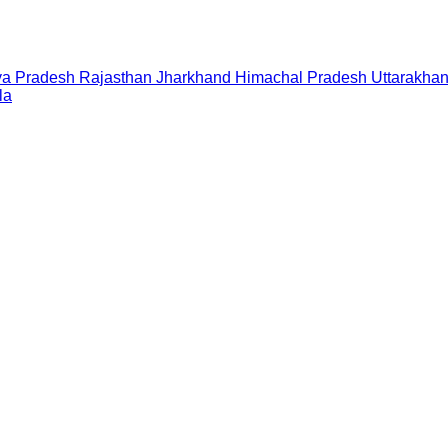
a Pradesh
Rajasthan
Jharkhand
Himachal Pradesh
Uttarakha
la