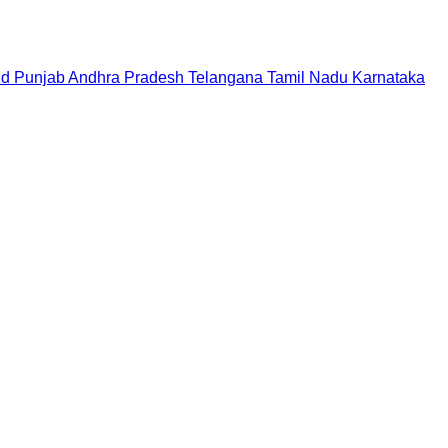
nd
Punjab
Andhra Pradesh
Telangana
Tamil Nadu
Karnataka