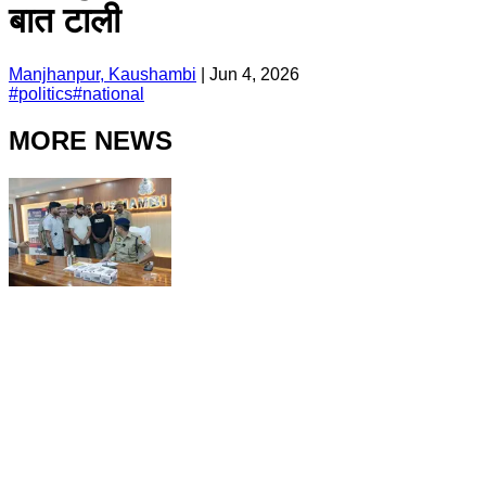
बात टाली
Manjhanpur, Kaushambi
|
Jun 4, 2026
#
politics
#
national
MORE NEWS