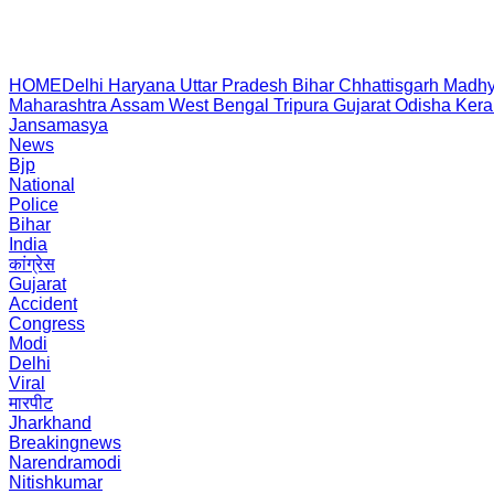
HOME
Delhi
Haryana
Uttar Pradesh
Bihar
Chhattisgarh
Madhy
Maharashtra
Assam
West Bengal
Tripura
Gujarat
Odisha
Kera
Jansamasya
News
Bjp
National
Police
Bihar
India
कांग्रेस
Gujarat
Accident
Congress
Modi
Delhi
Viral
मारपीट
Jharkhand
Breakingnews
Narendramodi
Nitishkumar