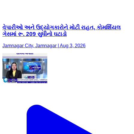
વેપારીઓ અને ઉદ્યોગકારોને મોટી રાહત, કોમર્શિયલ
ગેસમાં રૂ. 209 સુધીનો ઘટાડો
Jamnagar City, Jamnagar | Aug 3, 2026