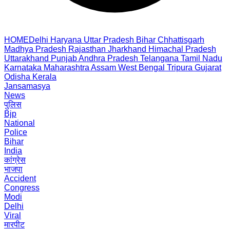
HOME
Delhi
Haryana
Uttar Pradesh
Bihar
Chhattisgarh
Madhya Pradesh
Rajasthan
Jharkhand
Himachal Pradesh
Uttarakhand
Punjab
Andhra Pradesh
Telangana
Tamil Nadu
Karnataka
Maharashtra
Assam
West Bengal
Tripura
Gujarat
Odisha
Kerala
Jansamasya
News
पुलिस
Bjp
National
Police
Bihar
India
कांग्रेस
भाजपा
Accident
Congress
Modi
Delhi
Viral
मारपीट