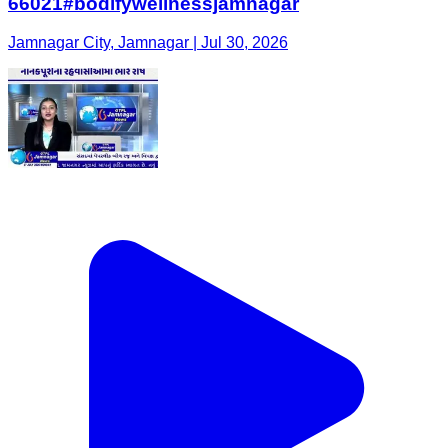
66021#bodifywellnessjamnagar
Jamnagar City, Jamnagar | Jul 30, 2026