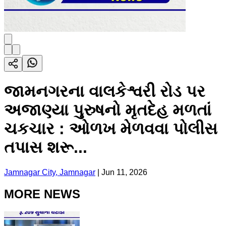
જામનગરના વાલકેશ્વરી રોડ પર
અજાણ્યા પુરુષનો મૃતદેહ મળતાં
ચકચાર : ઓળખ મેળવવા પોલીસ
તપાસ શરૂ...
Jamnagar City, Jamnagar
|
Jun 11, 2026
MORE NEWS