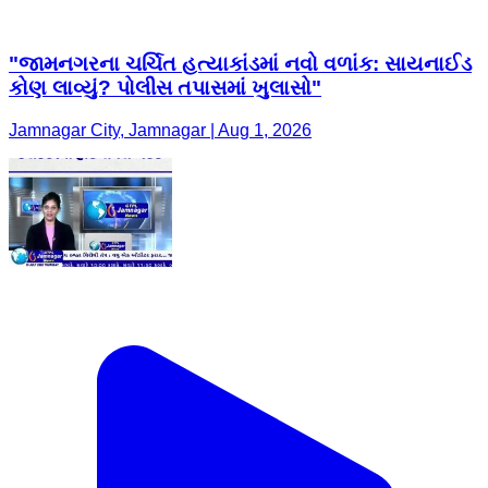
"જામનગરના ચર્ચિત હત્યાકાંડમાં નવો વળાંક: સાયનાઈડ
કોણ લાવ્યું? પોલીસ તપાસમાં ખુલાસો"
Jamnagar City, Jamnagar | Aug 1, 2026