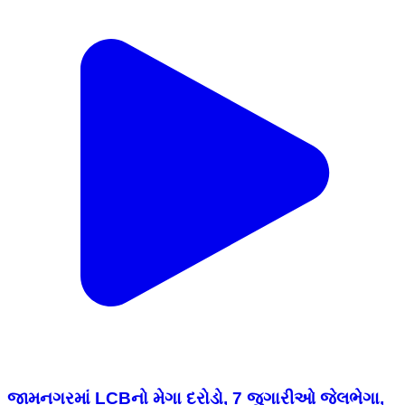
જામનગરમાં LCBનો મેગા દરોડો, 7 જુગારીઓ જેલભેગા,