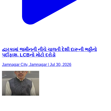
દ્વારકામાં જમીનની નીચે ચાલતી દેશી દારૂની ભઠ્ઠીનો
પર્દાફાશ, LCBનો મોટો દરોડો
Jamnagar City, Jamnagar | Jul 30, 2026