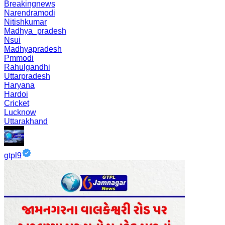
Breakingnews
Narendramodi
Nitishkumar
Madhya_pradesh
Nsui
Madhyapradesh
Pmmodi
Rahulgandhi
Uttarpradesh
Haryana
Hardoi
Cricket
Lucknow
Uttarakhand
gtpl9