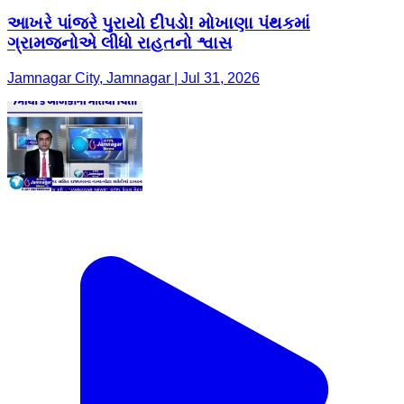
આખરે પાંજરે પુરાયો દીપડો! મોખાણા પંથકમાં
ગ્રામજનોએ લીધો રાહતનો શ્વાસ
Jamnagar City, Jamnagar | Jul 31, 2026