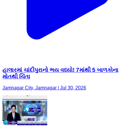
હાલારમાં ચાંદીપુરાનો ભય વધ્યો! 7માંથી 5 બાળકોના
મોતથી ચિંતા
Jamnagar City, Jamnagar | Jul 30, 2026