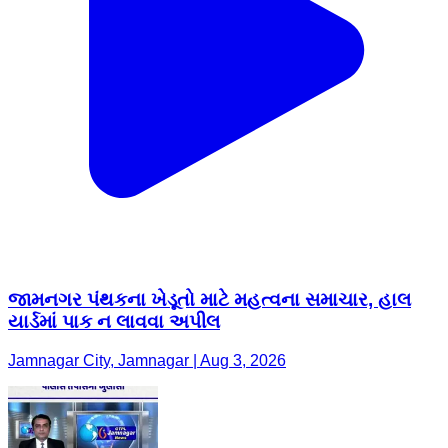
જામનગર પંથકના ખેડૂતો માટે મહત્વના સમાચાર, હાલ
યાર્ડમાં પાક ન લાવવા અપીલ
Jamnagar City, Jamnagar | Aug 3, 2026