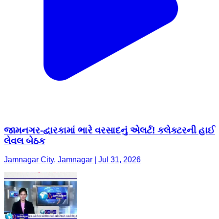
જામનગર-દ્વારકામાં ભારે વરસાદનું એલર્ટ! કલેક્ટરની હાઈ
લેવલ બેઠક
Jamnagar City, Jamnagar | Jul 31, 2026