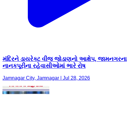
મંદિરને ડાયરેક્ટ વીજ જોડાણનો આક્ષેપ, જામનગરના
નાનકપૂરીના રહેવાસીઓમાં ભારે રોષ
Jamnagar City, Jamnagar | Jul 28, 2026