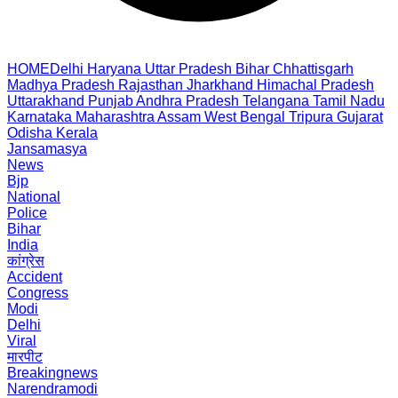
HOME
Delhi
Haryana
Uttar Pradesh
Bihar
Chhattisgarh
Madhya Pradesh
Rajasthan
Jharkhand
Himachal Pradesh
Uttarakhand
Punjab
Andhra Pradesh
Telangana
Tamil Nadu
Karnataka
Maharashtra
Assam
West Bengal
Tripura
Gujarat
Odisha
Kerala
Jansamasya
News
Bjp
National
Police
Bihar
India
कांग्रेस
Accident
Congress
Modi
Delhi
Viral
मारपीट
Breakingnews
Narendramodi