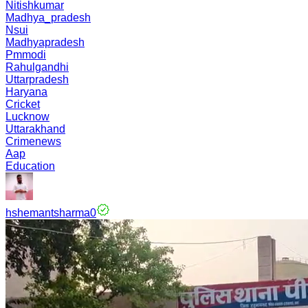
Nitishkumar
Madhya_pradesh
Nsui
Madhyapradesh
Pmmodi
Rahulgandhi
Uttarpradesh
Haryana
Cricket
Lucknow
Uttarakhand
Crimenews
Aap
Education
hshemantsharma0