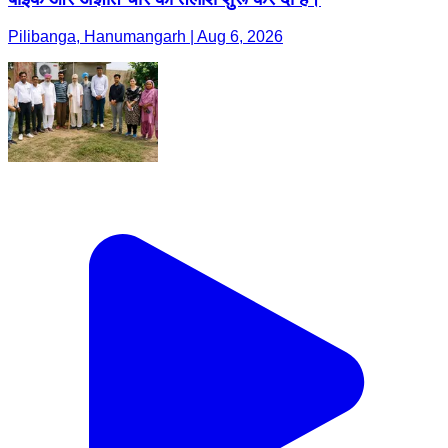
Pilibanga, Hanumangarh | Aug 6, 2026