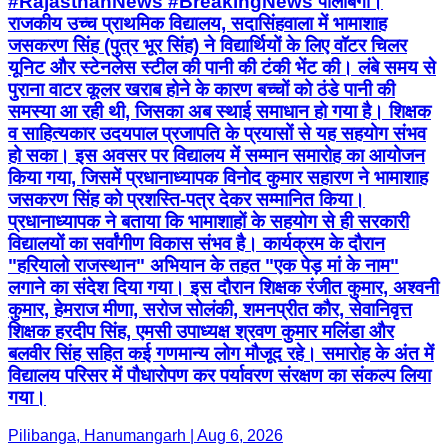
#RajasthanNews #BreakingNews पीलीबंगा।
राजकीय उच्च प्राथमिक विद्यालय, सदासिंहवाला में भामाशाह
जसकरण सिंह (पुत्र भूर सिंह) ने विद्यार्थियों के लिए वॉटर चिलर
यूनिट और स्टेनलेस स्टील की पानी की टंकी भेंट की। लंबे समय से
पुराना वाटर कूलर खराब होने के कारण बच्चों को ठंडे पानी की
समस्या आ रही थी, जिसका अब स्थाई समाधान हो गया है। शिक्षक
व साहित्यकार उदयपाल प्रजापति के प्रयासों से यह सहयोग संभव
हो सका। इस अवसर पर विद्यालय में सम्मान समारोह का आयोजन
किया गया, जिसमें प्रधानाध्यापक विनोद कुमार सहारण ने भामाशाह
जसकरण सिंह को प्रशस्ति-पत्र देकर सम्मानित किया।
प्रधानाध्यापक ने बताया कि भामाशाहों के सहयोग से ही सरकारी
विद्यालयों का सर्वांगीण विकास संभव है। कार्यक्रम के दौरान
"हरियालो राजस्थान" अभियान के तहत "एक पेड़ मां के नाम"
लगाने का संदेश दिया गया। इस दौरान शिक्षक रंजीत कुमार, अश्वनी
कुमार, हेमराज मीणा, सरोज सोलंकी, शमनप्रीत कौर, सेवानिवृत्त
शिक्षक हरदीप सिंह, एमसी उपाध्यक्ष श्रवण कुमार मलिंडा और
बलवीर सिंह सहित कई गणमान्य लोग मौजूद रहे। समारोह के अंत में
विद्यालय परिसर में पौधारोपण कर पर्यावरण संरक्षण का संकल्प लिया
गया।
Pilibanga, Hanumangarh | Aug 6, 2026