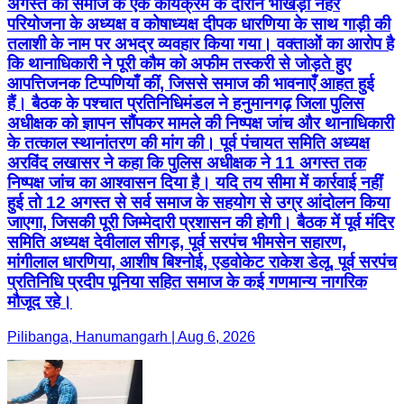
अगस्त को समाज के एक कार्यक्रम के दौरान भाखड़ा नहर
परियोजना के अध्यक्ष व कोषाध्यक्ष दीपक धारणिया के साथ गाड़ी की
तलाशी के नाम पर अभद्र व्यवहार किया गया। वक्ताओं का आरोप है
कि थानाधिकारी ने पूरी कौम को अफीम तस्करी से जोड़ते हुए
आपत्तिजनक टिप्पणियाँ कीं, जिससे समाज की भावनाएँ आहत हुई
हैं। बैठक के पश्चात प्रतिनिधिमंडल ने हनुमानगढ़ जिला पुलिस
अधीक्षक को ज्ञापन सौंपकर मामले की निष्पक्ष जांच और थानाधिकारी
के तत्काल स्थानांतरण की मांग की। पूर्व पंचायत समिति अध्यक्ष
अरविंद लखासर ने कहा कि पुलिस अधीक्षक ने 11 अगस्त तक
निष्पक्ष जांच का आश्वासन दिया है। यदि तय सीमा में कार्रवाई नहीं
हुई तो 12 अगस्त से सर्व समाज के सहयोग से उग्र आंदोलन किया
जाएगा, जिसकी पूरी जिम्मेदारी प्रशासन की होगी। बैठक में पूर्व मंदिर
समिति अध्यक्ष देवीलाल सीगड़, पूर्व सरपंच भीमसेन सहारण,
मांगीलाल धारणिया, आशीष बिश्नोई, एडवोकेट राकेश डेलू, पूर्व सरपंच
प्रतिनिधि प्रदीप पूनिया सहित समाज के कई गणमान्य नागरिक
मौजूद रहे।
Pilibanga, Hanumangarh | Aug 6, 2026