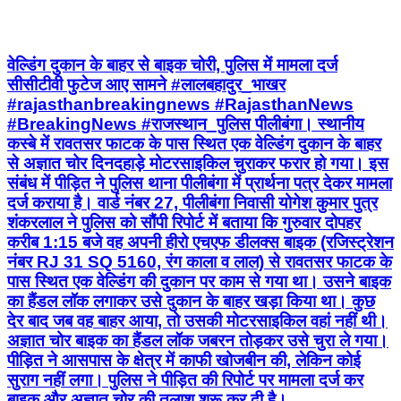
वेल्डिंग दुकान के बाहर से बाइक चोरी, पुलिस में मामला दर्ज
सीसीटीवी फुटेज आए सामने #लालबहादुर_भाखर
#rajasthanbreakingnews #RajasthanNews
#BreakingNews #राजस्थान_पुलिस पीलीबंगा। स्थानीय
कस्बे में रावतसर फाटक के पास स्थित एक वेल्डिंग दुकान के बाहर
से अज्ञात चोर दिनदहाड़े मोटरसाइकिल चुराकर फरार हो गया। इस
संबंध में पीड़ित ने पुलिस थाना पीलीबंगा में प्रार्थना पत्र देकर मामला
दर्ज कराया है। वार्ड नंबर 27, पीलीबंगा निवासी योगेश कुमार पुत्र
शंकरलाल ने पुलिस को सौंपी रिपोर्ट में बताया कि गुरुवार दोपहर
करीब 1:15 बजे वह अपनी हीरो एचएफ डीलक्स बाइक (रजिस्ट्रेशन
नंबर RJ 31 SQ 5160, रंग काला व लाल) से रावतसर फाटक के
पास स्थित एक वेल्डिंग की दुकान पर काम से गया था। उसने बाइक
का हैंडल लॉक लगाकर उसे दुकान के बाहर खड़ा किया था। कुछ
देर बाद जब वह बाहर आया, तो उसकी मोटरसाइकिल वहां नहीं थी।
अज्ञात चोर बाइक का हैंडल लॉक जबरन तोड़कर उसे चुरा ले गया।
पीड़ित ने आसपास के क्षेत्र में काफी खोजबीन की, लेकिन कोई
सुराग नहीं लगा। पुलिस ने पीड़ित की रिपोर्ट पर मामला दर्ज कर
बाइक और अज्ञात चोर की तलाश शुरू कर दी है।