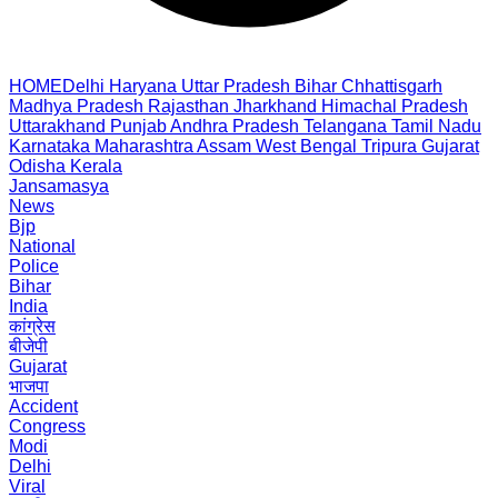
HOME
Delhi
Haryana
Uttar Pradesh
Bihar
Chhattisgarh
Madhya Pradesh
Rajasthan
Jharkhand
Himachal Pradesh
Uttarakhand
Punjab
Andhra Pradesh
Telangana
Tamil Nadu
Karnataka
Maharashtra
Assam
West Bengal
Tripura
Gujarat
Odisha
Kerala
Jansamasya
News
Bjp
National
Police
Bihar
India
कांग्रेस
बीजेपी
Gujarat
भाजपा
Accident
Congress
Modi
Delhi
Viral