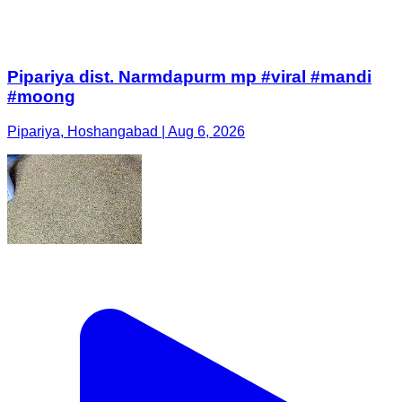
Pipariya dist. Narmdapurm mp #viral #mandi
#moong
Pipariya, Hoshangabad | Aug 6, 2026