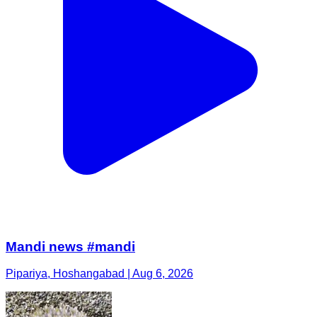
Mandi news #mandi
Pipariya, Hoshangabad | Aug 6, 2026