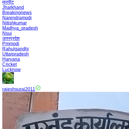
मारपीट
Jharkhand
Breakingnews
Narendramodi
Nitishkumar
Madhya_pradesh
Nsui
उत्तरप्रदेश
Pmmodi
Rahulgandhi
Uttarpradesh
Haryana
Cricket
Lucknow
rajeshsuraj2011