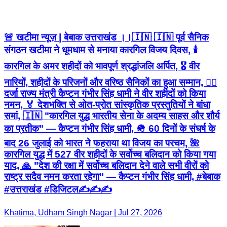
🚨 खटीमा न्यूज़ | बेबाक उत्तराखंड ।।🇮🇳 🇮🇳 पूर्व सैनिक
संगठन खटीमा ने धूमधाम से मनाया कारगिल विजय दिवस, 🕯️
कारगिल के अमर शहीदों को भावपूर्ण श्रद्धांजलि अर्पित, 🎖️ वीर
नारियों, शहीदों के परिजनों और वरिष्ठ सैनिकों का हुआ सम्मान, 👨‍✈️
दर्जा राज्य मंत्री कैप्टन गंभीर सिंह धामी ने वीर शहीदों को किया
नमन, 🏅 देशभक्ति से ओत-प्रोत सांस्कृतिक प्रस्तुतियों ने बांधा
समां, 🇮🇳 "कारगिल युद्ध भारतीय सेना के अदम्य साहस और शौर्य
का प्रतीक" — कैप्टन गंभीर सिंह धामी, 🪖 60 दिनों के संघर्ष के
बाद 26 जुलाई को भारत ने फहराया था विजय का परचम, 🌺
कारगिल युद्ध में 527 वीर शहीदों के सर्वोच्च बलिदान को किया गया
याद, 🙏 "देश की रक्षा में सर्वोच्च बलिदान देने वाले सभी वीरों को
राष्ट्र सदैव नमन करता रहेगा" — कैप्टन गंभीर सिंह धामी, #बेबाक
#उत्तराखंड #डिजिटल✍️✍️✍️
Khatima, Udham Singh Nagar | Jul 27, 2026