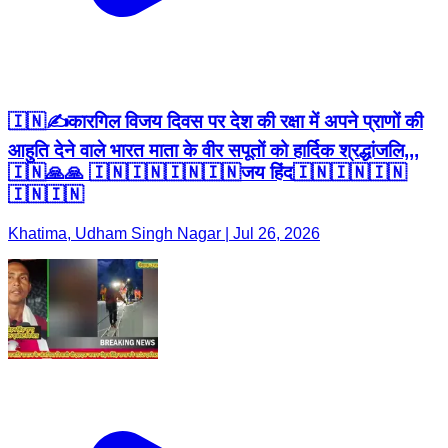
🇮🇳✍️कारगिल विजय दिवस पर देश की रक्षा में अपने प्राणों की
आहुति देने वाले भारत माता के वीर सपूतों को हार्दिक श्रद्धांजलि,,,
🇮🇳🙏🙏 🇮🇳🇮🇳🇮🇳🇮🇳जय हिंद🇮🇳🇮🇳🇮🇳
🇮🇳🇮🇳
Khatima, Udham Singh Nagar | Jul 26, 2026