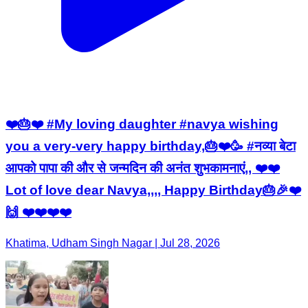
❤️🎂❤️ #My loving daughter #navya wishing
you a very-very happy birthday,🎂❤️🥳 #नव्या बेटा
आपको पापा की और से जन्मदिन की अनंत शुभकामनाएं,, ❤️❤️
Lot of love dear Navya,,,, Happy Birthday🎂🎉❤️
🙌 ❤️❤️❤️❤️
Khatima, Udham Singh Nagar | Jul 28, 2026