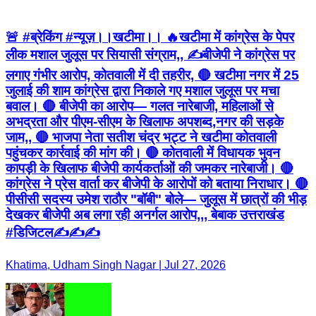
🚨 #ब्रेकिंग #न्यूज़।।खटीमा।। 🔥खटीमा में कांग्रेस के पेपर
लीक मशाल जुलूस पर सियासी संग्राम,, ✍️बीजेपी ने कांग्रेस पर
लगाए गंभीर आरोप, कोतवाली में दी तहरीर, 🔴 खटीमा नगर में 25
जुलाई की शाम कांग्रेस द्वारा निकाले गए मशाल जुलूस पर मचा
बवाल। 🔴 बीजेपी का आरोप— गलत नारेबाजी, महिलाओं से
अभद्रता और पीएम-सीएम के खिलाफ अपशब्द,नगर की सड़के
जाम,, 🔴 भाजपा नेता सतीश चंद्र भट्ट ने खटीमा कोतवाली
पहुंचकर कार्रवाई की मांग की। 🔴 कोतवाली में विधायक भुवन
कापड़ी के खिलाफ बीजेपी कार्यकर्ताओं की जमकर नारेबाजी। 🔴
कांग्रेस ने प्रेस वार्ता कर बीजेपी के आरोपों को बताया निराधार। 🔴
पीसीसी सदस्य उमेश राठौर "बॉबी" बोले— जुलूस में छात्रों की भीड़
देखकर बीजेपी अब लगा रही अनर्गल आरोप,,, बेबाक उत्तराखंड
#डिजिटल✍️✍️✍️
Khatima, Udham Singh Nagar | Jul 27, 2026