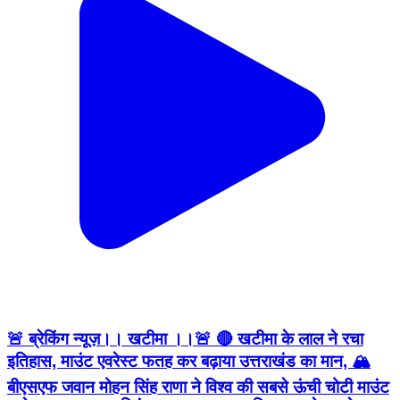
🚨 ब्रेकिंग न्यूज़।। खटीमा ।।🚨 🔴 खटीमा के लाल ने रचा
इतिहास, माउंट एवरेस्ट फतह कर बढ़ाया उत्तराखंड का मान, 🏔️
बीएसएफ जवान मोहन सिंह राणा ने विश्व की सबसे ऊंची चोटी माउंट