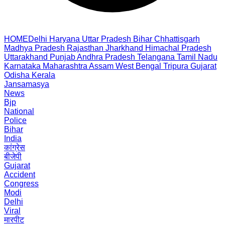
HOME
Delhi
Haryana
Uttar Pradesh
Bihar
Chhattisgarh
Madhya Pradesh
Rajasthan
Jharkhand
Himachal Pradesh
Uttarakhand
Punjab
Andhra Pradesh
Telangana
Tamil Nadu
Karnataka
Maharashtra
Assam
West Bengal
Tripura
Gujarat
Odisha
Kerala
Jansamasya
News
Bjp
National
Police
Bihar
India
कांग्रेस
बीजेपी
Gujarat
Accident
Congress
Modi
Delhi
Viral
मारपीट