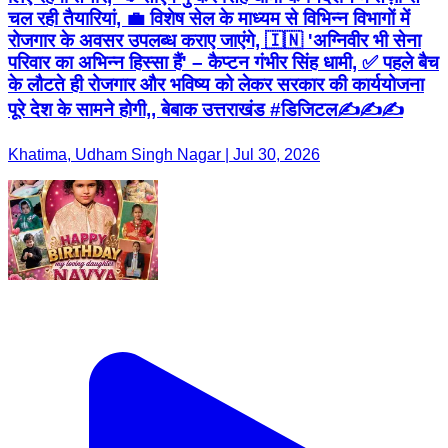
चल रही तैयारियां, 💼 विशेष सेल के माध्यम से विभिन्न विभागों में
रोजगार के अवसर उपलब्ध कराए जाएंगे, 🇮🇳 'अग्निवीर भी सेना
परिवार का अभिन्न हिस्सा हैं' – कैप्टन गंभीर सिंह धामी, ✅ पहले बैच
के लौटते ही रोजगार और भविष्य को लेकर सरकार की कार्ययोजना
पूरे देश के सामने होगी,, बेबाक उत्तराखंड #डिजिटल✍️✍️✍️
Khatima, Udham Singh Nagar | Jul 30, 2026