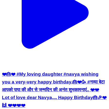
❤️🎂❤️ #My loving daughter #navya wishing
you a very-very happy birthday,🎂❤️🥳 #नव्या बेटा
आपको पापा की और से जन्मदिन की अनंत शुभकामनाएं,, ❤️❤️
Lot of love dear Navya,,,, Happy Birthday🎂🎉❤️
🙌 ❤️❤️❤️❤️