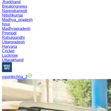
Jharkhand
Breakingnews
Narendramodi
Nitishkumar
Madhya_pradesh
Nsui
Madhyapradesh
Pmmodi
Rahulgandhi
Uttarpradesh
Haryana
Cricket
Lucknow
Uttarakhand
yasinkichha_3