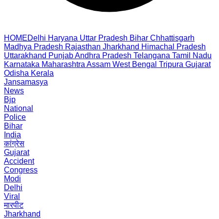
HOME
Delhi
Haryana
Uttar Pradesh
Bihar
Chhattisgarh
Madhya Pradesh
Rajasthan
Jharkhand
Himachal Pradesh
Uttarakhand
Punjab
Andhra Pradesh
Telangana
Tamil Nadu
Karnataka
Maharashtra
Assam
West Bengal
Tripura
Gujarat
Odisha
Kerala
Jansamasya
News
Bjp
National
Police
Bihar
India
कांग्रेस
Gujarat
Accident
Congress
Modi
Delhi
Viral
मारपीट
Jharkhand