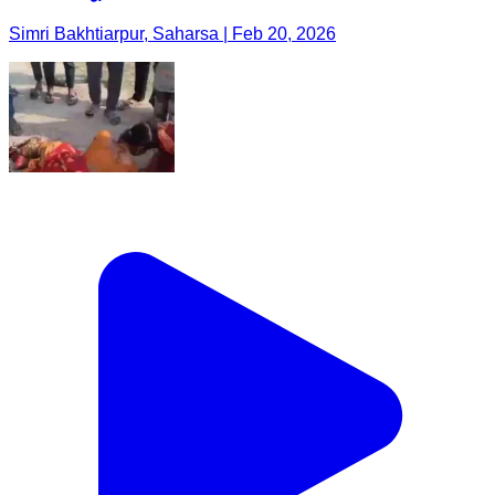
Simri Bakhtiarpur, Saharsa | Feb 20, 2026