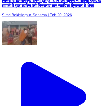
सिमरी बख्तियारपुर: बनमा ईटहरी थाने की पुलिस ने पॉक्सो एक्ट के
मामले में एक व्यक्ति को गिरफ्तार कर न्यायिक हिरासत में भेजा
Simri Bakhtiarpur, Saharsa | Feb 20, 2026