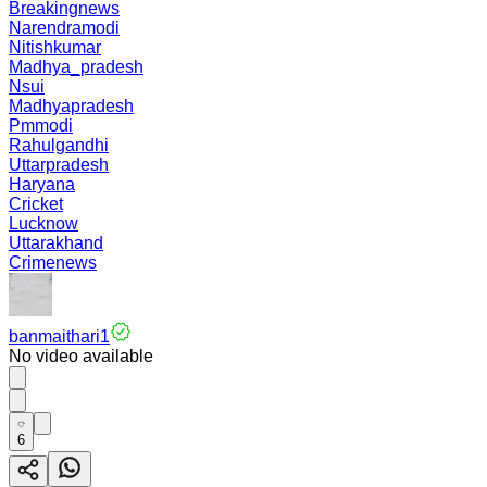
Breakingnews
Narendramodi
Nitishkumar
Madhya_pradesh
Nsui
Madhyapradesh
Pmmodi
Rahulgandhi
Uttarpradesh
Haryana
Cricket
Lucknow
Uttarakhand
Crimenews
banmaithari1
No video available
6