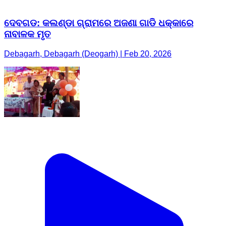
ଦେବଗଡ: କଲଣ୍ଡା ଗ୍ରାମରେ ଅଜଣା ଗାଡି ଧକ୍କାରେ
ନାବାଳକ ମୃତ
Debagarh, Debagarh (Deogarh) | Feb 20, 2026