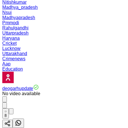
Nitishkumar
Madhya_pradesh
Nsui
Madhyapradesh
Pmmodi
Rahulgandhi
Uttarpradesh
Haryana
Cricket
Lucknow
Uttarakhand
Crimenews
Aap
Education
deogarhupdate
No video available
8