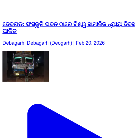
ଦେବଗଡ: ସଂସ୍କୃତି ଭବନ ଠାରେ ବିଶ୍ୱ ସାମାଜିକ ନ୍ୟାୟ ଦିବସ
ପାଳିତ
Debagarh, Debagarh (Deogarh) | Feb 20, 2026