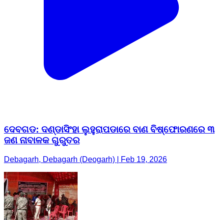
ଦେବଗଡ: ଦଣ୍ଡାସିଂହା ଲୁହୁରାପଡାରେ ବାଣ ବିଷ୍ଫୋରଣରେ ୩
ଜଣ ନାବାଳକ ଗୁରୁତର
Debagarh, Debagarh (Deogarh) | Feb 19, 2026