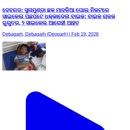
ଦେବଗଡ: ସୁନାମୁଣ୍ଡା ଛକ ମାଦଳିଆ ପୋଲ ନିକଟରେ
ସାଇକେଲ ପଛପଟେ ଧକ୍କାଦେଲା ବାଇକ; ବାଇକ ଚାଳକ
ଗୁରୁତର, ୨ ସାଇକେଲ ଆରୋହୀ ଆହତ
Debagarh, Debagarh (Deogarh) | Feb 19, 2026