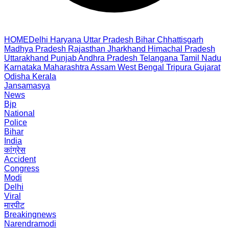
HOME
Delhi
Haryana
Uttar Pradesh
Bihar
Chhattisgarh
Madhya Pradesh
Rajasthan
Jharkhand
Himachal Pradesh
Uttarakhand
Punjab
Andhra Pradesh
Telangana
Tamil Nadu
Karnataka
Maharashtra
Assam
West Bengal
Tripura
Gujarat
Odisha
Kerala
Jansamasya
News
Bjp
National
Police
Bihar
India
कांग्रेस
Accident
Congress
Modi
Delhi
Viral
मारपीट
Breakingnews
Narendramodi