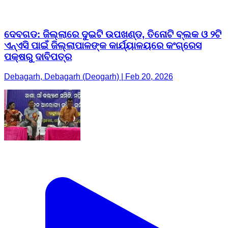
ଦେବଗଡ: ଜିଲ୍ଲାରେ ଦୁଇଟି ଉପଖଣ୍ଡ, ତିନୋଟି ବ୍ଲକ ଓ ୨ଟି
ଏନ୍‌ଏସି ପାଇଁ ଜିଲ୍ଲାପାଳଙ୍କ କାର୍ଯ୍ୟାଳୟରେ କଂଗ୍ରେସ
ପକ୍ଷରୁ ଦାବିପତ୍ର
Debagarh, Debagarh (Deogarh) | Feb 20, 2026