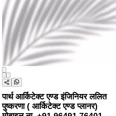
पार्थ आर्किटेक्ट एण्ड इंजिनियर ललित
पुष्करणा ( आर्किटेक्ट एण्ड प्लानर)
मोबाइल ना. +91 96491 76401