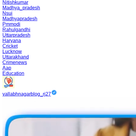
Nitishkumar
Madhya_pradesh
Nsui
Madhyapradesh
Pmmodi
Rahulgandhi
Uttarpradesh
Haryana
Cricket
Lucknow
Uttarakhand
Crimenews
Aap
Education
vallabhnagarblog_rj27