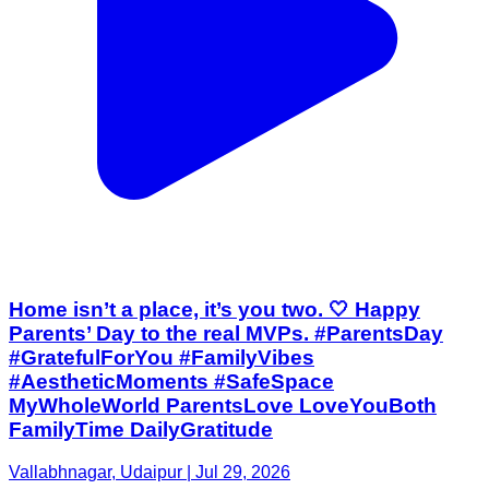
Home isn’t a place, it’s you two. 🤍 Happy
Parents’ Day to the real MVPs. #ParentsDay
#GratefulForYou #FamilyVibes
#AestheticMoments #SafeSpace
MyWholeWorld ParentsLove LoveYouBoth
FamilyTime DailyGratitude
Vallabhnagar, Udaipur | Jul 29, 2026