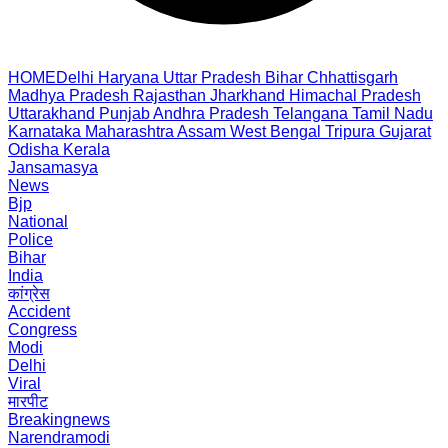
HOME
Delhi
Haryana
Uttar Pradesh
Bihar
Chhattisgarh
Madhya Pradesh
Rajasthan
Jharkhand
Himachal Pradesh
Uttarakhand
Punjab
Andhra Pradesh
Telangana
Tamil Nadu
Karnataka
Maharashtra
Assam
West Bengal
Tripura
Gujarat
Odisha
Kerala
Jansamasya
News
Bjp
National
Police
Bihar
India
कांग्रेस
Accident
Congress
Modi
Delhi
Viral
मारपीट
Breakingnews
Narendramodi