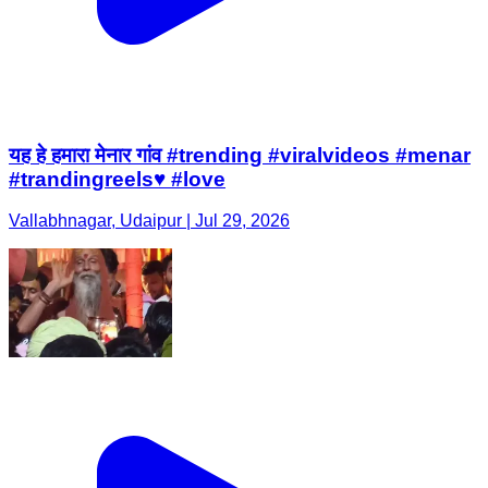
यह हे हमारा मेनार गांव #trending #viralvideos #menar
#trandingreels♥️ #love
Vallabhnagar, Udaipur | Jul 29, 2026