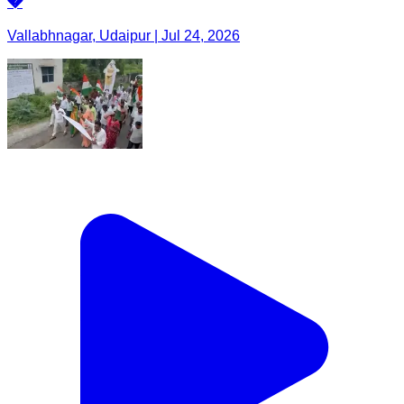
�
Vallabhnagar, Udaipur | Jul 24, 2026