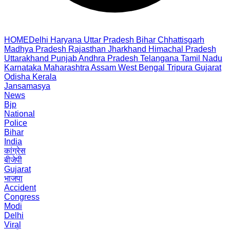
HOME
Delhi
Haryana
Uttar Pradesh
Bihar
Chhattisgarh
Madhya Pradesh
Rajasthan
Jharkhand
Himachal Pradesh
Uttarakhand
Punjab
Andhra Pradesh
Telangana
Tamil Nadu
Karnataka
Maharashtra
Assam
West Bengal
Tripura
Gujarat
Odisha
Kerala
Jansamasya
News
Bjp
National
Police
Bihar
India
कांग्रेस
बीजेपी
Gujarat
भाजपा
Accident
Congress
Modi
Delhi
Viral