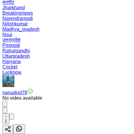
मारपीट
Jharkhand
Breakingnews
Narendramodi
Nitishkumar
Madhya_pradesh
Nsui
उत्तरप्रदेश
Pmmodi
Rahulgandhi
Uttarpradesh
Haryana
Cricket
Lucknow
nanudixit78
No video available
1