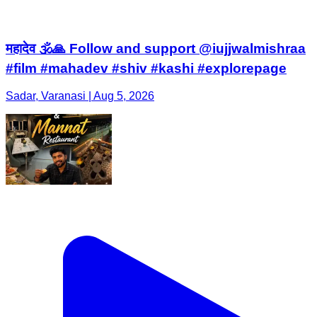
महादेव 🕉️🙏 Follow and support @iujjwalmishraa
#film #mahadev #shiv #kashi #explorepage
Sadar, Varanasi | Aug 5, 2026