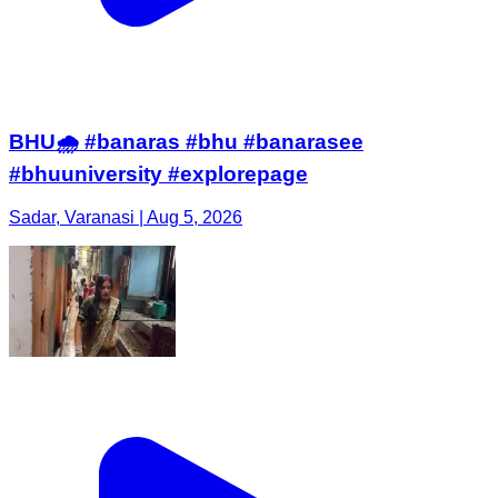
BHU🌧️ #banaras #bhu #banarasee
#bhuuniversity #explorepage
Sadar, Varanasi | Aug 5, 2026