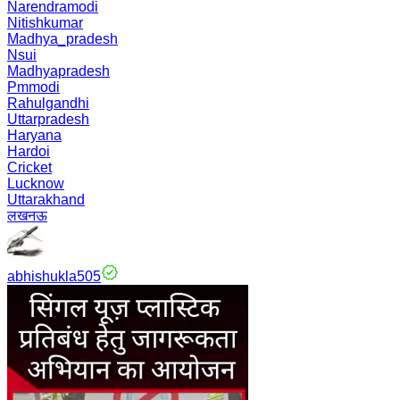
Narendramodi
Nitishkumar
Madhya_pradesh
Nsui
Madhyapradesh
Pmmodi
Rahulgandhi
Uttarpradesh
Haryana
Hardoi
Cricket
Lucknow
Uttarakhand
लखनऊ
abhishukla505