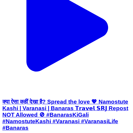
क्या ऐसा कहीं देखा है? Spread the love 💖 Namostute
Kashi | Varanasi | Banaras 𝗧𝗿𝗮𝘃𝗲𝗹 𝗦𝗥𝗝 Repost
NOT Allowed 🚫 #BanarasKiGali
#NamostuteKashi #Varanasi #VaranasiLife
#Banaras