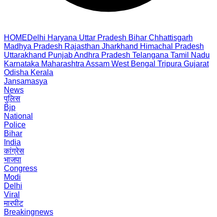
HOME
Delhi
Haryana
Uttar Pradesh
Bihar
Chhattisgarh
Madhya Pradesh
Rajasthan
Jharkhand
Himachal Pradesh
Uttarakhand
Punjab
Andhra Pradesh
Telangana
Tamil Nadu
Karnataka
Maharashtra
Assam
West Bengal
Tripura
Gujarat
Odisha
Kerala
Jansamasya
News
पुलिस
Bjp
National
Police
Bihar
India
कांग्रेस
भाजपा
Congress
Modi
Delhi
Viral
मारपीट
Breakingnews