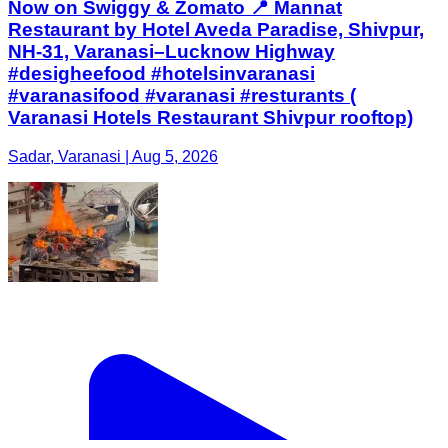
Now on Swiggy & Zomato 📍 Mannat
Restaurant by Hotel Aveda Paradise, Shivpur,
NH-31, Varanasi–Lucknow Highway
#desigheefood #hotelsinvaranasi
#varanasifood #varanasi #resturants (
Varanasi Hotels Restaurant Shivpur rooftop)
Sadar, Varanasi | Aug 5, 2026