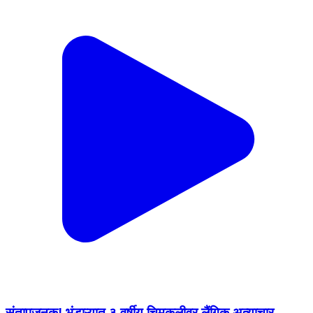
संतापजनक! भंडाऱ्यात ३ वर्षीय चिमुकलीवर लैंगिक अत्याचार