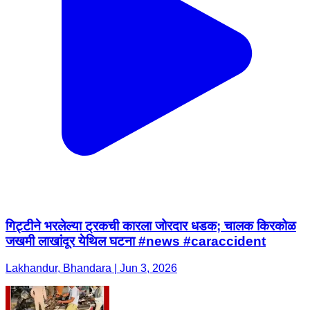
गिट्टीने भरलेल्या ट्रकची कारला जोरदार धडक; चालक किरकोळ
जखमी लाखांदूर येथिल घटना #news #caraccident
Lakhandur, Bhandara | Jun 3, 2026