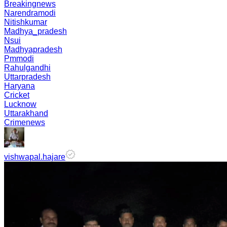
Breakingnews
Narendramodi
Nitishkumar
Madhya_pradesh
Nsui
Madhyapradesh
Pmmodi
Rahulgandhi
Uttarpradesh
Haryana
Cricket
Lucknow
Uttarakhand
Crimenews
vishwapal.hajare