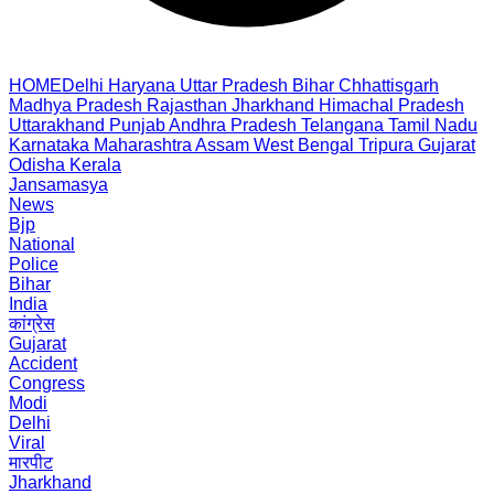
HOME
Delhi
Haryana
Uttar Pradesh
Bihar
Chhattisgarh
Madhya Pradesh
Rajasthan
Jharkhand
Himachal Pradesh
Uttarakhand
Punjab
Andhra Pradesh
Telangana
Tamil Nadu
Karnataka
Maharashtra
Assam
West Bengal
Tripura
Gujarat
Odisha
Kerala
Jansamasya
News
Bjp
National
Police
Bihar
India
कांग्रेस
Gujarat
Accident
Congress
Modi
Delhi
Viral
मारपीट
Jharkhand