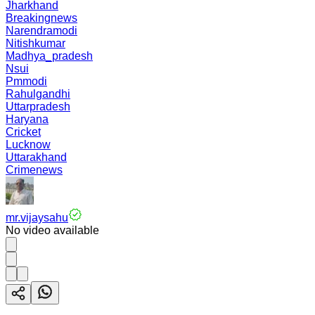
Jharkhand
Breakingnews
Narendramodi
Nitishkumar
Madhya_pradesh
Nsui
Pmmodi
Rahulgandhi
Uttarpradesh
Haryana
Cricket
Lucknow
Uttarakhand
Crimenews
mr.vijaysahu
No video available