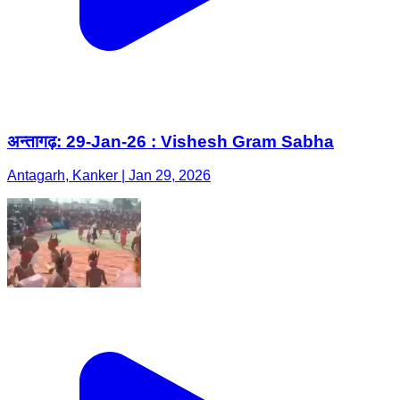
अन्तागढ़: 29-Jan-26 : Vishesh Gram Sabha
Antagarh, Kanker | Jan 29, 2026