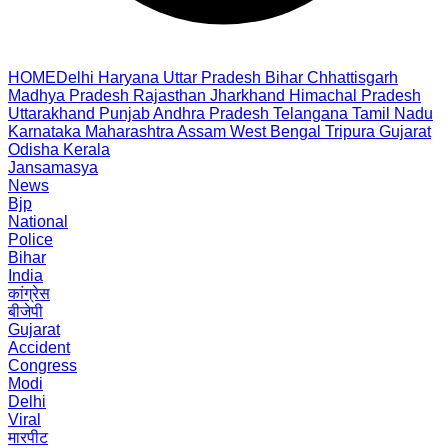
HOME
Delhi
Haryana
Uttar Pradesh
Bihar
Chhattisgarh
Madhya Pradesh
Rajasthan
Jharkhand
Himachal Pradesh
Uttarakhand
Punjab
Andhra Pradesh
Telangana
Tamil Nadu
Karnataka
Maharashtra
Assam
West Bengal
Tripura
Gujarat
Odisha
Kerala
Jansamasya
News
Bjp
National
Police
Bihar
India
कांग्रेस
बीजेपी
Gujarat
Accident
Congress
Modi
Delhi
Viral
मारपीट