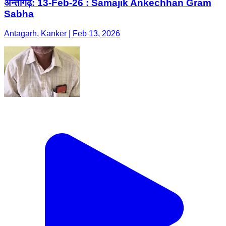
अन्तागढ़: 13-Feb-26 : Samajik Ankechhan Gram
Sabha
Antagarh, Kanker | Feb 13, 2026