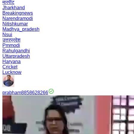
मारपीट
Jharkhand
Breakingnews
Narendramodi
Nitishkumar
Madhya_pradesh
Nsui
उत्तरप्रदेश
Pmmodi
Rahulgandhi
Uttarpradesh
Haryana
Cricket
Lucknow
prabham8858628266