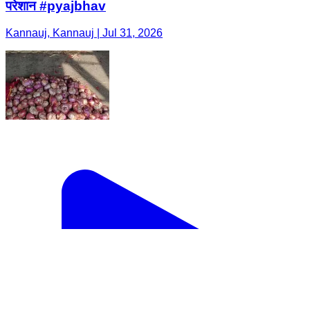
परेशान #pyajbhav
Kannauj, Kannauj | Jul 31, 2026