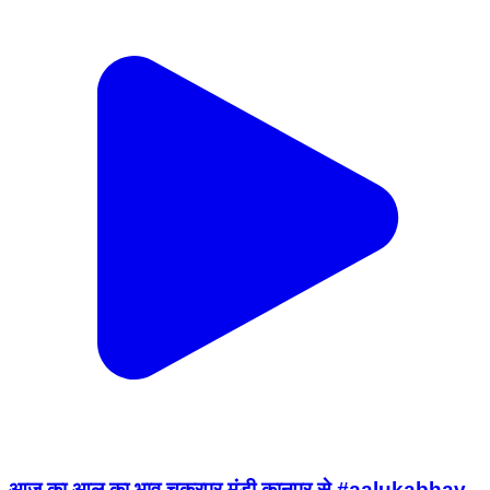
आज का आलू का भाव चकरपुर मंडी कानपुर से #aalukabhav