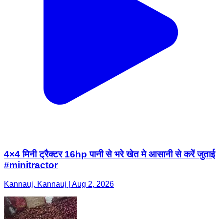
4×4 मिनी ट्रैक्टर 16hp पानी से भरे खेत मे आसानी से करें जुताई
#minitractor
Kannauj, Kannauj | Aug 2, 2026