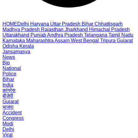
HOME
Delhi
Haryana
Uttar Pradesh
Bihar
Chhattisgarh
Madhya Pradesh
Rajasthan
Jharkhand
Himachal Pradesh
Uttarakhand
Punjab
Andhra Pradesh
Telangana
Tamil Nadu
Karnataka
Maharashtra
Assam
West Bengal
Tripura
Gujarat
Odisha
Kerala
Jansamasya
News
Bjp
National
Police
Bihar
India
कांग्रेस
बीजेपी
Gujarat
भाजपा
Accident
Congress
Modi
Delhi
Viral