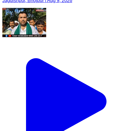
Jagdishpur, Bhojpur | Aug 9, 2026