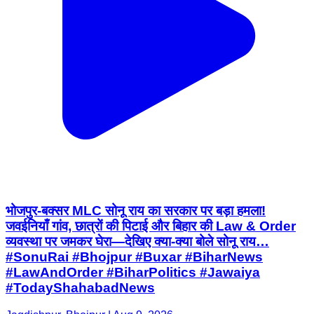
भोजपुर-बक्सर MLC सोनू राय का सरकार पर बड़ा हमला!
जवईनियाँ गांव, छात्रों की पिटाई और बिहार की Law & Order
व्यवस्था पर जमकर घेरा—देखिए क्या-क्या बोले सोनू राय…
#SonuRai #Bhojpur #Buxar #BiharNews
#LawAndOrder #BiharPolitics #Jawaiya
#TodayShahabadNews