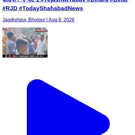
#RJD #TodayShahabadNews
Jagdishpur, Bhojpur | Aug 8, 2026