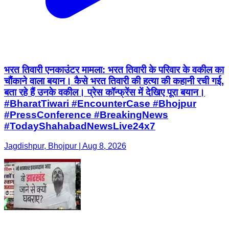
भरत तिवारी एनकाउंटर मामला: भरत तिवारी के परिवार के वकील का
चौंकाने वाला बयान। कैसे भरत तिवारी की हत्या की कहानी रची गई,
बता रहे हैं उनके वकील। प्रेस कॉन्फ्रेंस में देखिए पूरा बयान।
#BharatTiwari #EncounterCase #Bhojpur
#PressConference #BreakingNews
#TodayShahabadNewsLive24x7
Jagdishpur, Bhojpur | Aug 8, 2026