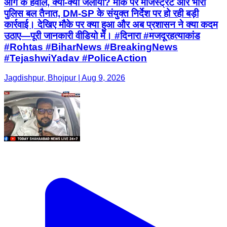
आग के हवाले, क्या-क्या जलाया? मौके पर मजिस्ट्रेट और भारी
पुलिस बल तैनात, DM-SP के संयुक्त निर्देश पर हो रही बड़ी
कार्रवाई। देखिए मौके पर क्या हुआ और अब प्रशासन ने क्या कदम
उठाए—पूरी जानकारी वीडियो में। #दिनारा #मजदूरहत्याकांड
#Rohtas #BiharNews #BreakingNews
#TejashwiYadav #PoliceAction
Jagdishpur, Bhojpur | Aug 9, 2026