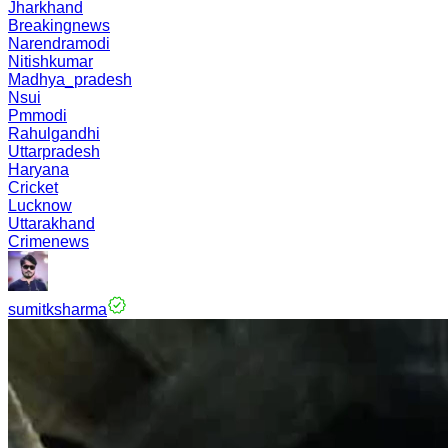
Jharkhand
Breakingnews
Narendramodi
Nitishkumar
Madhya_pradesh
Nsui
Pmmodi
Rahulgandhi
Uttarpradesh
Haryana
Cricket
Lucknow
Uttarakhand
Crimenews
sumitksharma