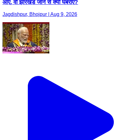
आए, वो झारखंड जाने से क्यों घबराए?
Jagdishpur, Bhojpur | Aug 9, 2026