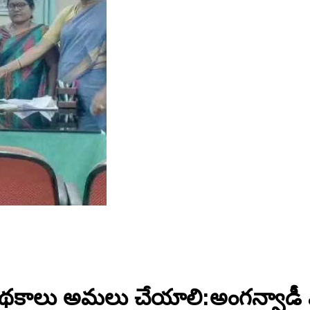
థకాలు అమలు చేయాలి:అంగన్వాడీ వర్క