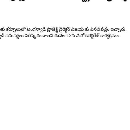
నూలులో అంగన్వాడీ ప్రాజెక్ట్ డైరెక్టర్ విజయ కు వినతిపత్రం ఇచ్చారు.
డీ సమస్యలు పరిష్కరించాలని ఈనెల 12న చలో కలెక్టరేట్ కార్యక్రమం