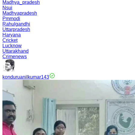
Madhya_pradesh
Nsui
Madhyapradesh
Pmmodi
Rahulgandhi
Uttarpradesh
Haryana
Cricket
Lucknow
Uttarakhand
Crimenews
konduruanilkumar143