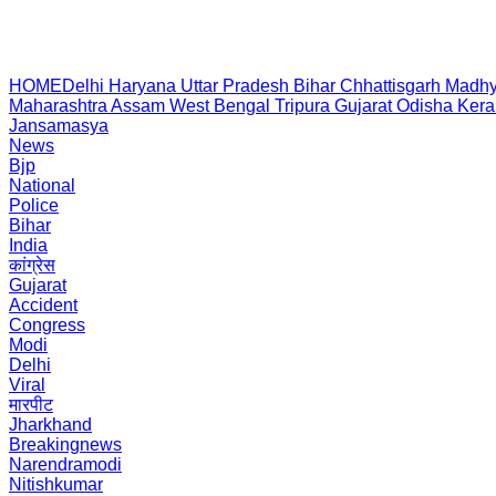
HOME
Delhi
Haryana
Uttar Pradesh
Bihar
Chhattisgarh
Madhy
Maharashtra
Assam
West Bengal
Tripura
Gujarat
Odisha
Kera
Jansamasya
News
Bjp
National
Police
Bihar
India
कांग्रेस
Gujarat
Accident
Congress
Modi
Delhi
Viral
मारपीट
Jharkhand
Breakingnews
Narendramodi
Nitishkumar