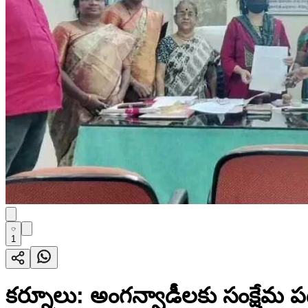
1
కర్నూలు: అంగన్వాడీలకు సంక్షేమ ప