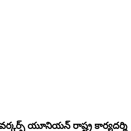
ర్స్ యూనియన్ రాష్ట్ర కార్యదర్శి