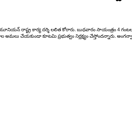
యన్ రాష్ట్ర కార్య దర్శి లలిత కోరారు. బుధవారం సాయంత్రం 4 గంటలకు కర్
అమలు చేయకుండా కూటమి ప్రభుత్వం నిర్లక్ష్యం చేస్తోందన్నారు. అంగన్వా