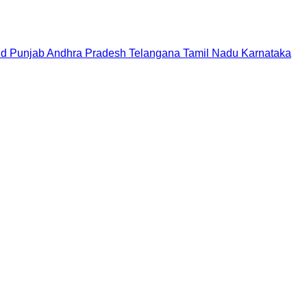
nd
Punjab
Andhra Pradesh
Telangana
Tamil Nadu
Karnataka