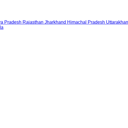
a Pradesh
Rajasthan
Jharkhand
Himachal Pradesh
Uttarakha
la