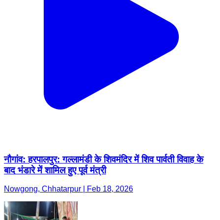
नौगांव: हरपालपुर: गल्लामंडी के शिवमंदिर में शिव पार्वती विवाह के
बाद भंडारे में शामिल हुए पूर्व मंत्री
Nowgong, Chhatarpur | Feb 18, 2026