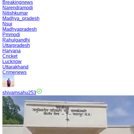
Breakingnews
Narendramodi
Nitishkumar
Madhya_pradesh
Nsui
Madhyapradesh
Pmmodi
Rahulgandhi
Uttarpradesh
Haryana
Cricket
Lucknow
Uttarakhand
Crimenews
shivamsahu253