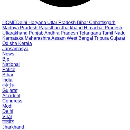
HOME
Delhi
Haryana
Uttar Pradesh
Bihar
Chhattisgarh
Madhya Pradesh
Rajasthan
Jharkhand
Himachal Pradesh
Uttarakhand
Punjab
Andhra Pradesh
Telangana
Tamil Nadu
Karnataka
Maharashtra
Assam
West Bengal
Tripura
Gujarat
Odisha
Kerala
Jansamasya
News
Bjp
National
Police
Bihar
India
कांग्रेस
Gujarat
Accident
Congress
Modi
Delhi
Viral
मारपीट
Jharkhand