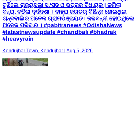
ବୁଝିଲେ ରାଜ୍ୟସଭା ସାଂସଦ ଓ ଭଦ୍ରକ ବିଧାୟକ | କମିଲା
ବନ୍ୟା ବଢିଲା ଦୁର୍ଦ୍ଦଶା । ବାହ୍ଯ ଜଗତରୁ ବିଛିନ୍ନ ହୋଇଥିଲା
ଚାନ୍ଦବାଲିର ଅନେକ ଗ୍ରାମପଞ୍ଚାୟତ। ଜଳବନ୍ଦୀ ହୋଇଥିଲେ
ଅନେକ ପରିବାର । #pabitranews #OdishaNews
#latastnewsupdate #chandbali #bhadrak
#heavyrain
Kendujhar Town, Kendujhar | Aug 5, 2026