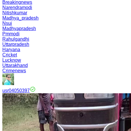
Breakingnews
Narendramodi
Nitishkumar
Madhya_pradesh
Nsui
Madhyapradesh
Pmmodi
Rahulgandhi
Uttarpradesh
Haryana
Cricket
Lucknow
Uttarakhand
Crimenews
usr04050397