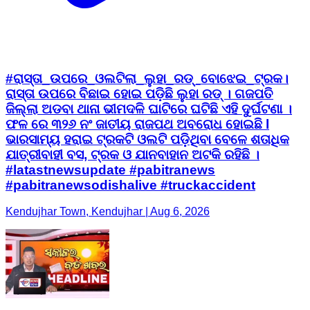
#ରାସ୍ତା_ଉପରେ_ଓଲଟିଲା_ଲୁହା_ରଡ୍_ବୋଝେଇ_ଟ୍ରକ।
ରାସ୍ତା ଉପରେ ବିଛାଇ ହୋଇ ପଡ଼ିଛି ଲୁହା ରଡ୍ । ଗଜପତି
ଜିଲ୍ଲା ଅଡବା ଥାନା ଭୀମଦଳି ଘାଟିରେ ଘଟିଛି ଏହି ଦୁର୍ଘଟଣା ।
ଫଳ ରେ ୩୨୬ ନଂ ଜାତୀୟ ରାଜପଥ ଅବରୋଧ ହୋଇଛି l
ଭାରସାମ୍ୟ ହରାଇ ଟ୍ରକଟି ଓଲଟି ପଡ଼ିଥିବା ବେଳେ ଶତାଧିକ
ଯାତ୍ରୀବାହୀ ବସ, ଟ୍ରକ ଓ ଯାନବାହାନ ଅଟକି ରହିଛି ।
#latastnewsupdate #pabitranews
#pabitranewsodishalive #truckaccident
Kendujhar Town, Kendujhar | Aug 6, 2026