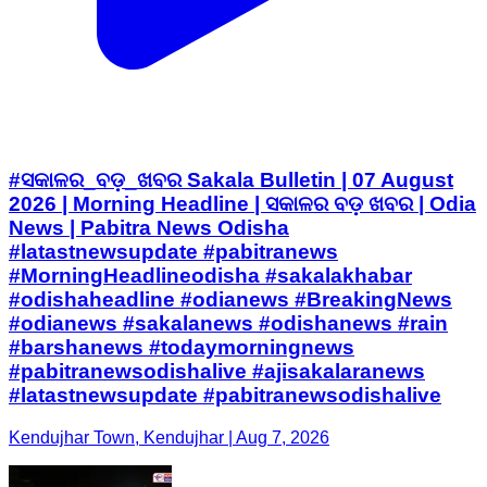
#ସକାଳର_ବଡ଼_ଖବର Sakala Bulletin | 07 August
2026 | Morning Headline | ସକାଳର ବଡ଼ ଖବର | Odia
News | Pabitra News Odisha
#latastnewsupdate #pabitranews
#MorningHeadlineodisha #sakalakhabar
#odishaheadline #odianews #BreakingNews
#odianews #sakalanews #odishanews #rain
#barshanews #todaymorningnews
#pabitranewsodishalive #ajisakalaranews
#latastnewsupdate #pabitranewsodishalive
Kendujhar Town, Kendujhar | Aug 7, 2026