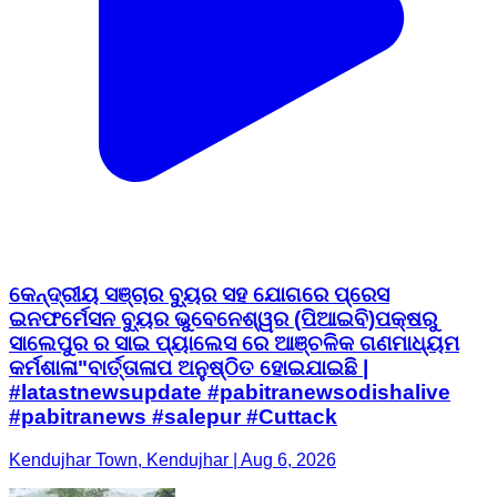
କେନ୍ଦ୍ରୀୟ ସଞ୍ଚାର ବ୍ୟୁର ସହ ଯୋଗରେ ପ୍ରେସ
ଇନଫର୍ମେସନ ବ୍ୟୁର ଭୁବେନେଶ୍ୱର (ପିଆଇବି)ପକ୍ଷରୁ
ସାଲେପୁର ର ସାଇ ପ୍ୟାଲେସ ରେ ଆଞ୍ଚଳିକ ଗଣମାଧ୍ୟମ
କର୍ମଶାଳା"ବାର୍ତ୍ତାଳାପ ଅନୁଷ୍ଠିତ ହୋଇଯାଇଛି |
#latastnewsupdate #pabitranewsodishalive
#pabitranews #salepur #Cuttack
Kendujhar Town, Kendujhar | Aug 6, 2026