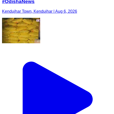
#OdishaNews
Kendujhar Town, Kendujhar | Aug 6, 2026