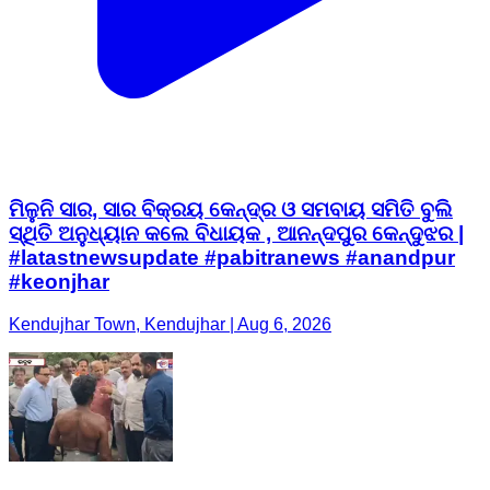
ମିଳୁନି ସାର, ସାର ବିକ୍ରୟ କେନ୍ଦ୍ର ଓ ସମବାୟ ସମିତି ବୁଲି
ସ୍ଥିତି ଅନୁଧ୍ୟାନ କଲେ ବିଧାୟକ , ଆନନ୍ଦପୁର କେନ୍ଦୁଝର |
#latastnewsupdate #pabitranews #anandpur
#keonjhar
Kendujhar Town, Kendujhar | Aug 6, 2026