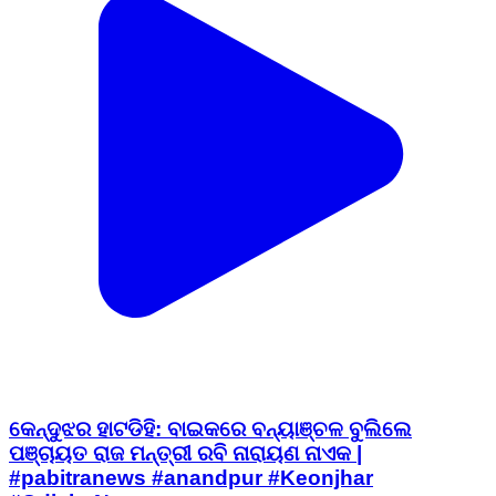
କେନ୍ଦୁଝର ହାଟଡିହି: ବାଇକରେ ବନ୍ୟାଞ୍ଚଳ ବୁଲିଲେ
ପଞ୍ଚାୟତ ରାଜ ମନ୍ତ୍ରୀ ରବି ନାରାୟଣ ନାଏକ |
#pabitranews #anandpur #Keonjhar