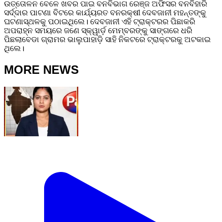
ଉତ୍ତୋଳନ ବେଳେ ଖବର ପାଇ ବନବିଭାଗ ରେଞ୍ଜ ଅଫିସର ବନବିହାରି
ସର୍ଦ୍ଦାର ପାଟଣା ବିଟରେ କାର୍ଯ୍ୟରତ ବନରକ୍ଷୀ ଦେବଜାନୀ ମହନ୍ତଙ୍କୁ
ଘଟଣାସ୍ଥଳକୁ ପଠାଇଥିଲେ। ଦେବଜାନୀ ଏହି ଟ୍ରାକ୍ଟରର ପିଛାକରି
ଅପରାହ୍ନ ସମୟରେ ଜଣେ ସ୍କ୍ୱାର୍ଡ଼ ମେମ୍ବରଙ୍କୁ ସାଙ୍ଗରେ ଧରି
ପିଛଲାବେଡା ଗ୍ରାମର ଭାଲୁପାହାଡ଼ି ସାହି ନିକଟରେ ଟ୍ରାକ୍ଟରକୁ ଅଟକାଇ
ଥିଲେ।
MORE NEWS