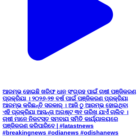
ଆରମ୍ଭ ହୋଇଛି ଖରିଫ ଧାନ ସଂଗ୍ରହ ପାଇଁ ଚାଷୀ ପଞ୍ଜିକରଣ
ପ୍ରକ୍ରିୟା । ୨୦୨୬-୨୭ ବର୍ଷ ପାଇଁ ପଞ୍ଜିକରଣ ପ୍ରକ୍ରିୟା
ଆରମ୍ଭ କରିଛନ୍ତି ସରକାର୍ । ଆଜି ଠୁ ଆରମ୍ଭ ହୋଇଥିବା
ଏହି ପ୍ରକ୍ରିୟା ଆସନ୍ତା ଅଗଷ୍ଟ ୩୧ ତାରିଖ ଯାଏଁ ଚାଲିବ ।
ଚାଷୀ ମାନେ ନିକଟସ୍ତ ସମବାୟ ସମିତି କାର୍ୟ୍ୟାଳୟରେ
ପଞ୍ଜିକରଣ କରିପାରିବେ | #latastnews
#breakingnews #odianews #odishanews