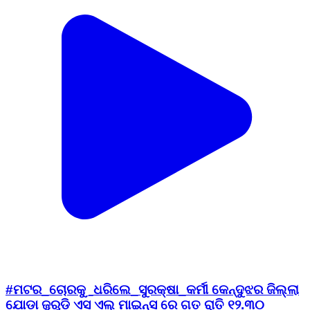
#ମଟର_ଚୋରକୁ_ଧରିଲେ_ସୁରକ୍ଷା_କର୍ମୀ କେନ୍ଦୁଝର ଜିଲ୍ଲା
ଯୋଡ଼ା ଜୁରୁଡ଼ି ଏସ ଏଲ୍ ମାଇନ୍ସ ରେ ଗତ ରାତି ୧୨.୩୦