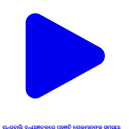
ଚାନ୍ଦବାଲି ବନ୍ୟାଞ୍ଚଳରେ ପହଞ୍ଚି ଲୋକମାନଙ୍କ ସମସ୍ୟା