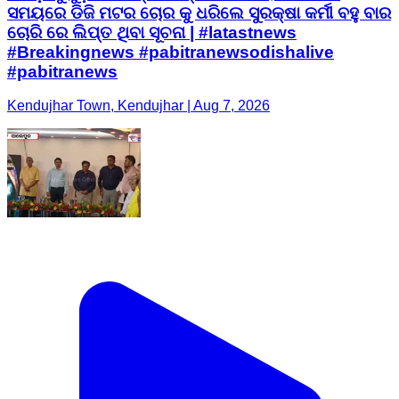
ସମୟରେ ଡିଜି ମଟର ଚୋର କୁ ଧରିଲେ ସୁରକ୍ଷା କର୍ମୀ ବହୁ ବାର
ଚୋରି ରେ ଲିପ୍ତ ଥିବା ସୂଚନା | #latastnews
#Breakingnews #pabitranewsodishalive
#pabitranews
Kendujhar Town, Kendujhar | Aug 7, 2026