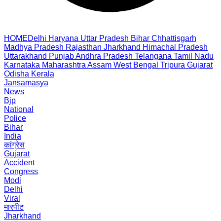
HOME
Delhi
Haryana
Uttar Pradesh
Bihar
Chhattisgarh
Madhya Pradesh
Rajasthan
Jharkhand
Himachal Pradesh
Uttarakhand
Punjab
Andhra Pradesh
Telangana
Tamil Nadu
Karnataka
Maharashtra
Assam
West Bengal
Tripura
Gujarat
Odisha
Kerala
Jansamasya
News
Bjp
National
Police
Bihar
India
कांग्रेस
Gujarat
Accident
Congress
Modi
Delhi
Viral
मारपीट
Jharkhand