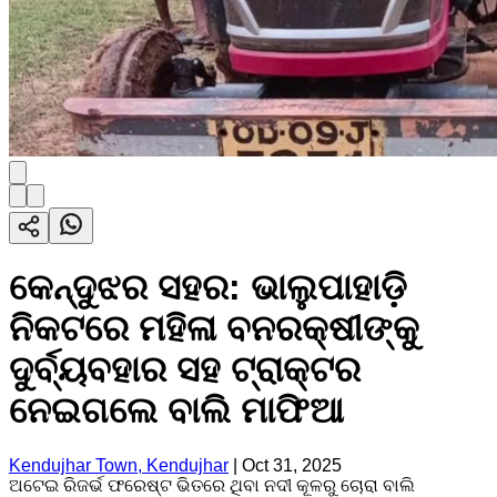
କେନ୍ଦୁଝର ସହର: ଭାଲୁପାହାଡ଼ି
ନିକଟରେ ମହିଳା ବନରକ୍ଷୀଙ୍କୁ
ଦୁର୍ବ୍ୟବହାର ସହ ଟ୍ରାକ୍ଟର
ନେଇଗଲେ ବାଲି ମାଫିଆ
Kendujhar Town, Kendujhar
|
Oct 31, 2025
ଅଟେଇ ରିଜର୍ଭ ଫରେଷ୍ଟ ଭିତରେ ଥିବା ନଦୀ କୂଳରୁ ଚୋରା ବାଲି