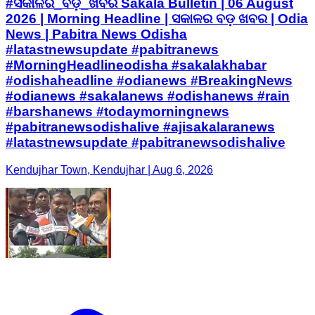
#ସକାଳର_ବଡ଼_ଖବର Sakala Bulletin | 06 August
2026 | Morning Headline | ସକାଳର ବଡ଼ ଖବର | Odia
News | Pabitra News Odisha
#latastnewsupdate #pabitranews
#MorningHeadlineodisha #sakalakhabar
#odishaheadline #odianews #BreakingNews
#odianews #sakalanews #odishanews #rain
#barshanews #todaymorningnews
#pabitranewsodishalive #ajisakalaranews
#latastnewsupdate #pabitranewsodishalive
Kendujhar Town, Kendujhar | Aug 6, 2026