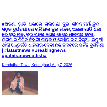
#ଅଜଣା_ଗାଡି_ଧକାରେ_ଚାଲିଗଲା_ଦୁଇ_ଜୀବନ ମର୍ମନ୍ତୁଦ
ସଡ଼କ ଦୁର୍ଘଟଣା ରେ ଚାଲିଗଲା ଦୁଇ ଜୀବନ, ଅଜଣା ଗାଡି ଧକା
ରେ ଦୁଇ ମୃତ, ଦୁଇ ମୃତକ ଜଣକ ହେଲେ ଧାନଘର-ବେଡା
ଗ୍ରାମ ର ବିପିନ ବିହାରୀ ନାୟକ ଓ ରୋହିତ ଦାସ ବିରୁଆ, ରରୁଆଁ
ଥାନା ଅନ୍ତର୍ଗତ ଧାନଘର-ବେଡା ଛକ ନିକଟରେ ଘଟିଛି ଦୁର୍ଘଟଣା
| #latastnews #Breakingnews
#pabitranewsodisha
Kendujhar Town, Kendujhar | Aug 7, 2026