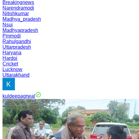
Breakingnews
Narendramodi
Nitishkumar
Madhya_pradesh
Nsui
Madhyapradesh
Pmmodi
Rahulgandhi
Uttarpradesh
Haryana
Hardoi
Cricket
Lucknow
Uttarakhand
kuldeepagrwal