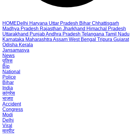
HOME
Delhi
Haryana
Uttar Pradesh
Bihar
Chhattisgarh
Madhya Pradesh
Rajasthan
Jharkhand
Himachal Pradesh
Uttarakhand
Punjab
Andhra Pradesh
Telangana
Tamil Nadu
Karnataka
Maharashtra
Assam
West Bengal
Tripura
Gujarat
Odisha
Kerala
Jansamasya
News
पुलिस
Bjp
National
Police
Bihar
India
कांग्रेस
भाजपा
Accident
Congress
Modi
Delhi
Viral
मारपीट