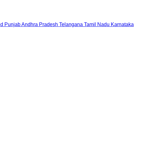
nd
Punjab
Andhra Pradesh
Telangana
Tamil Nadu
Karnataka