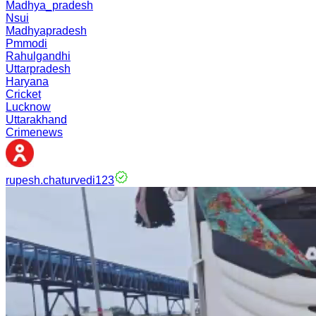
Madhya_pradesh
Nsui
Madhyapradesh
Pmmodi
Rahulgandhi
Uttarpradesh
Haryana
Cricket
Lucknow
Uttarakhand
Crimenews
rupesh.chaturvedi123