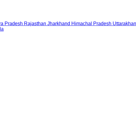
a Pradesh
Rajasthan
Jharkhand
Himachal Pradesh
Uttarakha
la