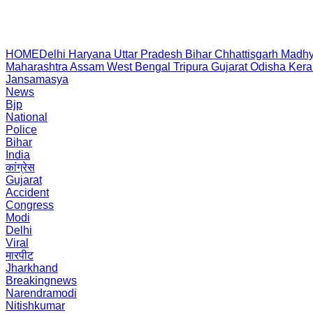
HOME
Delhi
Haryana
Uttar Pradesh
Bihar
Chhattisgarh
Madhy
Maharashtra
Assam
West Bengal
Tripura
Gujarat
Odisha
Kera
Jansamasya
News
Bjp
National
Police
Bihar
India
कांग्रेस
Gujarat
Accident
Congress
Modi
Delhi
Viral
मारपीट
Jharkhand
Breakingnews
Narendramodi
Nitishkumar