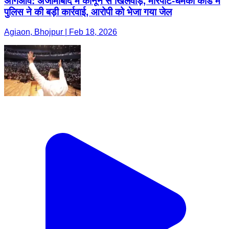
अगिआंव: अजीमाबाद में कानून से खिलवाड़, मारपीट-धमकी कांड में
पुलिस ने की बड़ी कार्रवाई, आरोपी को भेजा गया जेल
Agiaon, Bhojpur | Feb 18, 2026