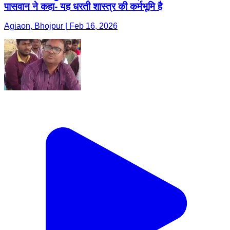
पासवान ने कहा- यह धरती शास्त्र की कर्मभूमि है
Agiaon, Bhojpur | Feb 16, 2026