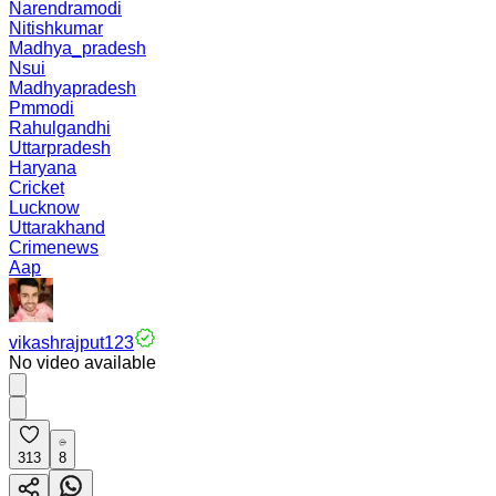
Narendramodi
Nitishkumar
Madhya_pradesh
Nsui
Madhyapradesh
Pmmodi
Rahulgandhi
Uttarpradesh
Haryana
Cricket
Lucknow
Uttarakhand
Crimenews
Aap
vikashrajput123
No video available
313
8