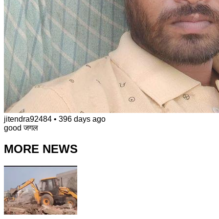
jitendra92484
•
396 days ago
good जगल
MORE NEWS