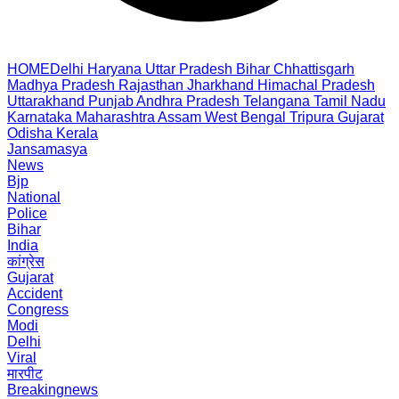
HOME
Delhi
Haryana
Uttar Pradesh
Bihar
Chhattisgarh
Madhya Pradesh
Rajasthan
Jharkhand
Himachal Pradesh
Uttarakhand
Punjab
Andhra Pradesh
Telangana
Tamil Nadu
Karnataka
Maharashtra
Assam
West Bengal
Tripura
Gujarat
Odisha
Kerala
Jansamasya
News
Bjp
National
Police
Bihar
India
कांग्रेस
Gujarat
Accident
Congress
Modi
Delhi
Viral
मारपीट
Breakingnews