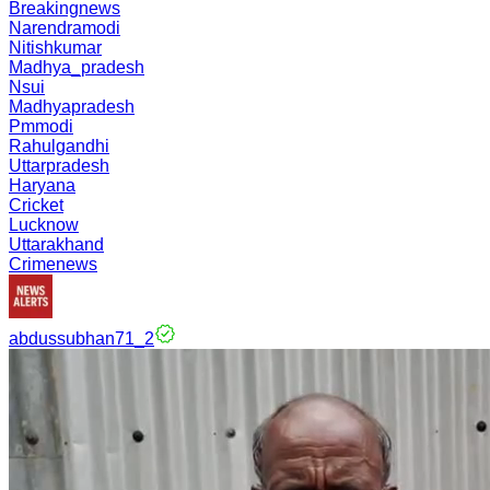
Breakingnews
Narendramodi
Nitishkumar
Madhya_pradesh
Nsui
Madhyapradesh
Pmmodi
Rahulgandhi
Uttarpradesh
Haryana
Cricket
Lucknow
Uttarakhand
Crimenews
abdussubhan71_2