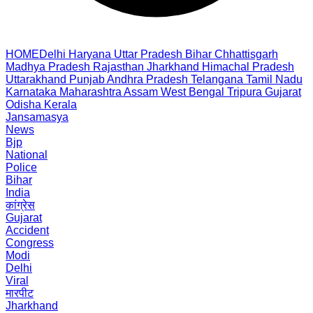
HOME
Delhi
Haryana
Uttar Pradesh
Bihar
Chhattisgarh
Madhya Pradesh
Rajasthan
Jharkhand
Himachal Pradesh
Uttarakhand
Punjab
Andhra Pradesh
Telangana
Tamil Nadu
Karnataka
Maharashtra
Assam
West Bengal
Tripura
Gujarat
Odisha
Kerala
Jansamasya
News
Bjp
National
Police
Bihar
India
कांग्रेस
Gujarat
Accident
Congress
Modi
Delhi
Viral
मारपीट
Jharkhand