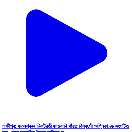
লক্ষীপুৰ: জলেশ্বৰৰ নিকটৱৰ্তী জামবাৰি গাঁৱত বিধ্বংসী অগ্নিকাণ্ড সংঘটিত