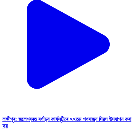
লক্ষীপুৰ: জলেশ্বৰত বৰ্ণাঢ্য কাৰ্যসূচীৰে ৭৭তম গণৰাজ্য দিৱস উদযাপন কৰা
হয়