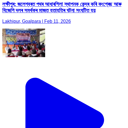
লক্ষীপুৰ: জলেশ্বৰত পথৰ আধাৰশিলা স্থাপনক কেন্দ্ৰ কৰি কংগ্ৰেছ আৰু
বিজেপি দলৰ সমৰ্থকৰ মাজত হতাহতিৰ ঘটনা সংঘটিত হয়
Lakhipur, Goalpara | Feb 11, 2026