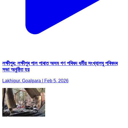
লক্ষীপুৰ: লক্ষীপুৰ পাল পাৰাত অসম গণ পৰিষদ ধৰ্মীয় সংখ্যালঘু পৰিষদৰ
সভা অনুষ্ঠিত হয়
Lakhipur, Goalpara | Feb 5, 2026