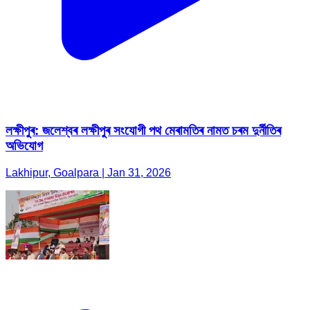
লক্ষীপুৰ: জলেশ্বৰ লক্ষীপুৰ সংযোগী পথ মেৰামতিৰ নামত চৰম দুৰ্নীতিৰ
অভিযোগ
Lakhipur, Goalpara | Jan 31, 2026