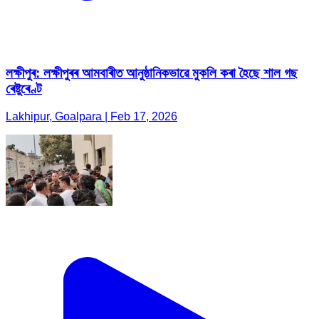
লক্ষীপুৰ: লক্ষীপুৰৰ আমবাৰীত আনুষ্ঠানিকভাৱে মুকলি কৰা হৈছে শাল গছ
ৰেষ্টুৰেণ্ট
Lakhipur, Goalpara | Feb 17, 2026