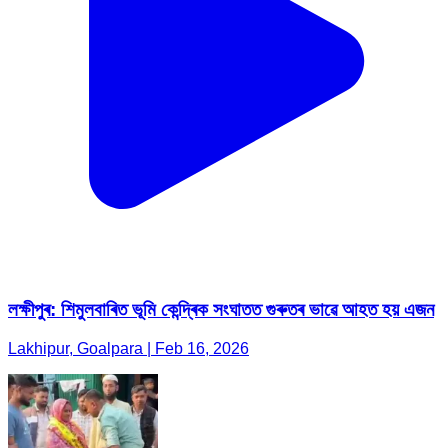
লক্ষীপুৰ: শিমুলবাৰিত ভূমি কেন্দ্ৰিক সংঘাতত গুৰুতৰ ভাৱে আহত হয় এজন
Lakhipur, Goalpara | Feb 16, 2026