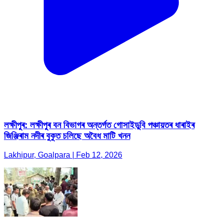
লক্ষীপুৰ: লক্ষীপুৰ বন বিভাগৰ অন্তৰ্গত গোসাইডুবি পঞ্চায়তৰ ধাৰাইৰ
জিঞ্জিৰাম নদীৰ বুকুত চলিছে অবৈধ মাটি খনন
Lakhipur, Goalpara | Feb 12, 2026