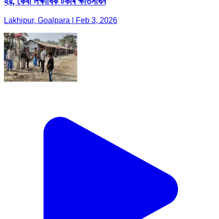
হয়, কেবা লক্ষাধিক টকাৰ ক্ষতিসাধন
Lakhipur, Goalpara | Feb 3, 2026