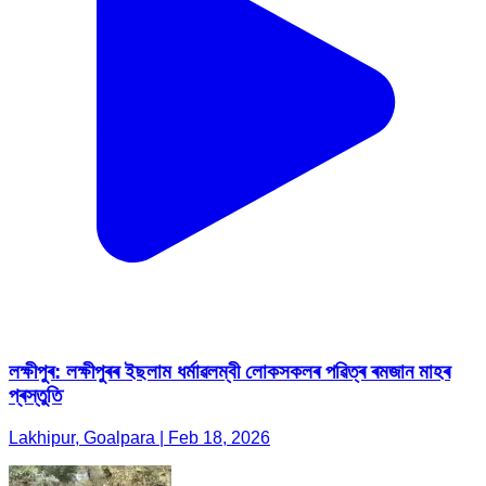
লক্ষীপুৰ: লক্ষীপুৰৰ ইছলাম ধৰ্মাৱলম্বী লোকসকলৰ পৱিত্ৰ ৰমজান মাহৰ
প্ৰস্তুতি
Lakhipur, Goalpara | Feb 18, 2026