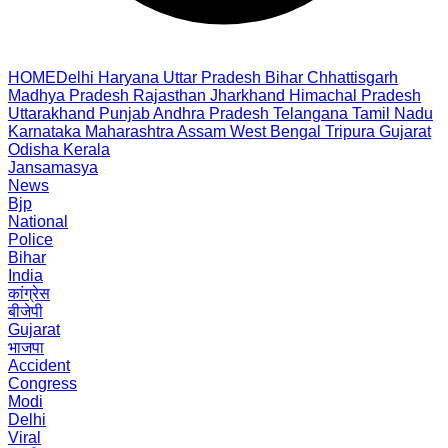
HOME
Delhi
Haryana
Uttar Pradesh
Bihar
Chhattisgarh
Madhya Pradesh
Rajasthan
Jharkhand
Himachal Pradesh
Uttarakhand
Punjab
Andhra Pradesh
Telangana
Tamil Nadu
Karnataka
Maharashtra
Assam
West Bengal
Tripura
Gujarat
Odisha
Kerala
Jansamasya
News
Bjp
National
Police
Bihar
India
कांग्रेस
बीजेपी
Gujarat
भाजपा
Accident
Congress
Modi
Delhi
Viral