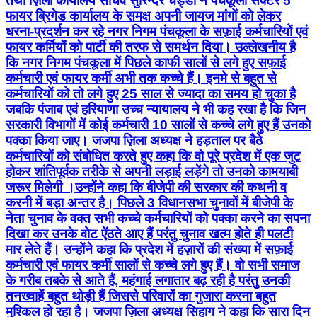
तथा ज़िला कार्यालय सचिव सुरिन्दर चड्डा ने पंचकूला सेक्टर 5
फायर ब्रिगेड कार्यालय के समक्ष अपनी जायज मांगों को लेकर
धरना-प्रदर्शन कर रहे नगर निगम पंचकूला के सफ़ाई कर्मचारियों एवं
फायर कर्मियों को पार्टी की तरफ से समर्थन दिया। उल्लेखनीय है
कि नगर निगम पंचकूला में पिछले काफी सालों से लगे हुए सफ़ाई
कर्मचारी एवं फायर कर्मी अभी तक कच्चे हैं। इनमे से बहुत से
कर्मचारियों को तो लगे हुए 25 साल से ज्यादा का समय हो चुका है
जबकि पंजाब एवं हरियाणा उच्च न्यायालय ने भी कह रखा है कि जिन
सरकारी विभागों में कोई कर्मचारी 10 सालों से कच्चे लगे हुए हैं उनको
पक्का किया जाए। जजपा ज़िला अध्यक्ष ने हड़ताल पर बैठे
कर्मचारियों को संबोधित करते हुए कहा कि वो पूरे प्रदेश में एक जुट
होकर शांतिपूर्वक तरीके से अपनी लड़ाई लड़ेंगे तो उनको कामयाबी
जरूर मिलेगी ।उन्होंने कहा कि बीजेपी की सरकार की कथनी व
करनी में बड़ा अन्तर है। पिछले 3 विधानसभा चुनावों में बीजेपी के
नेता चुनाव के वक्त सभी कच्चे कर्मचारियों को पक्का करने का सपना
दिखा कर उनके वोट ऐंठते आए हैं परंतु चुनाव खत्म होते ही पलटी
मार लेते हैं। उन्होंने कहा कि प्रदेश में हज़ारों की संख्या में सफ़ाई
कर्मचारी एवं फायर कर्मी सालों से कच्चे लगे हुए हैं। वो सभी समाज
के गरीब तबके से आते हैं, महंगाई लगातार बढ़ रही है परंतु उनकी
तनख्वाहें बहुत थोड़ी हैं जिससे परिवारों का गुजारा करना बहुत
मुश्किल हो रहा है। जजपा ज़िला अध्यक्ष सिहाग ने कहा कि सारा दिन