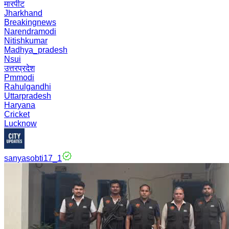
मारपीट
Jharkhand
Breakingnews
Narendramodi
Nitishkumar
Madhya_pradesh
Nsui
उत्तरप्रदेश
Pmmodi
Rahulgandhi
Uttarpradesh
Haryana
Cricket
Lucknow
sanyasobti17_1