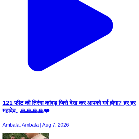
121 फीट की तिरंगा कांवड़ जिसे देख कर आपको गर्व होगा? हर हर
महादेव.. 🙏🙏🙏🙏❤️
Ambala, Ambala | Aug 7, 2026