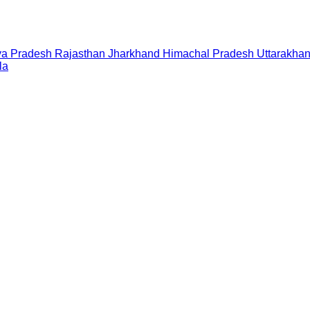
a Pradesh
Rajasthan
Jharkhand
Himachal Pradesh
Uttarakha
la