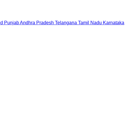
nd
Punjab
Andhra Pradesh
Telangana
Tamil Nadu
Karnataka