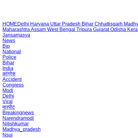
HOME
Delhi
Haryana
Uttar Pradesh
Bihar
Chhattisgarh
Madhy
Maharashtra
Assam
West Bengal
Tripura
Gujarat
Odisha
Kera
Jansamasya
News
Bjp
National
Police
Bihar
India
कांग्रेस
Accident
Congress
Modi
Delhi
Viral
मारपीट
Breakingnews
Narendramodi
Nitishkumar
Madhya_pradesh
Nsui