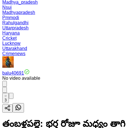
Madhya_pradesh
Nsui
Madhyapradesh
Pmmodi
Rahulgandhi
Uttarpradesh
Haryana
Cricket
Lucknow
Uttarakhand
Crimenews
balu40691
No video available
3
తంబళ్లపల్లె: భర్త రోజూ మధ్యం తా