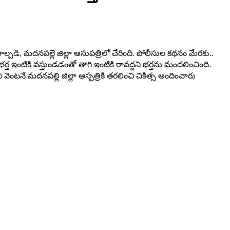
్పడి, మదనపల్లె జిల్లా ఆసుపత్రిలో చేరింది. పోలీసుల కథనం మేరకు..
్త ఇంటికి వస్తుండడంతో తాగి ఇంటికి రావద్దని భర్తను మందలించింది.
ంటనే మదనపల్లి జిల్లా ఆస్పత్రికి తరలించి చికిత్స అందించారు