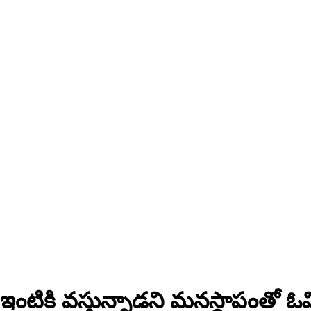
గి ఇంటికి వస్తున్నాడని మనస్థాపంతో