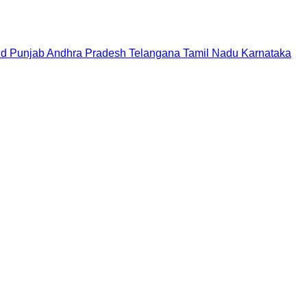
nd
Punjab
Andhra Pradesh
Telangana
Tamil Nadu
Karnataka