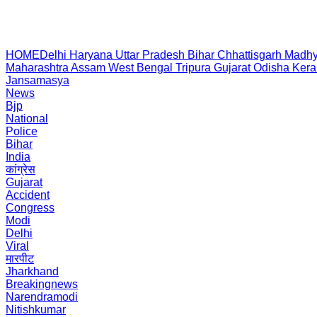
HOME
Delhi
Haryana
Uttar Pradesh
Bihar
Chhattisgarh
Madhy
Maharashtra
Assam
West Bengal
Tripura
Gujarat
Odisha
Kera
Jansamasya
News
Bjp
National
Police
Bihar
India
कांग्रेस
Gujarat
Accident
Congress
Modi
Delhi
Viral
मारपीट
Jharkhand
Breakingnews
Narendramodi
Nitishkumar