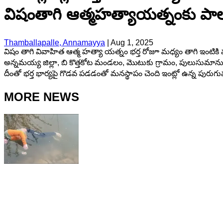
విషంతాగి ఆత్మహత్యాయత్నంకు పాల్
Thamballapalle, Annamayya
|
Aug 1, 2025
విషం తాగి వివాహిత ఆత్మ హత్యా యత్నం భర్త రోజూ మధ్యం తాగి ఇంటికి వ
అన్నమయ్య జిల్లా, బి కొత్తకోట మండలం, మొటుకు గ్రామం, పులుసుమానుపెంట
దీంతో భర్త భార్యపై గొడవ పడడంతో మనస్థాపం చెంది ఇంట్లో ఉన్న పురుగుమ
MORE NEWS