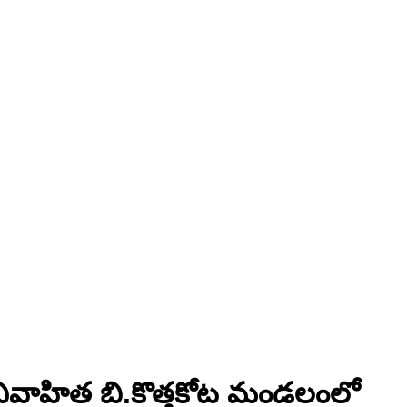
 ఓవివాహిత బి.కొత్తకోట మండలంలో