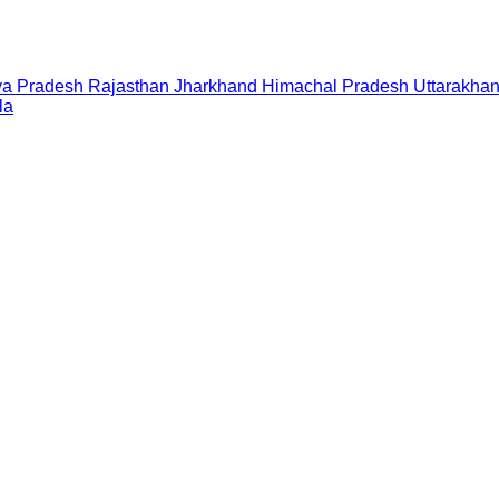
a Pradesh
Rajasthan
Jharkhand
Himachal Pradesh
Uttarakha
la