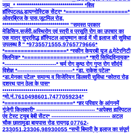
नाम_* ******************************** *शिव
हॉस्पिटल&डायग्नोस्टिक सेंटर* *===================*
ओवरब्रिज के पास,जूटमिल रोड,
******************************** "समस्त प्रकार
मेडिसिन,सर्जरी,अस्थिरोग एवं स्त्री व प्रसूति रोग का उपचार का
एक मात्र सुप्रसिद्ध हॉस्पिटल आयुष्मान कार्ड में भी इलाज की सुविधा
उपलब्ध है " *9735571555,9765779666*
*===================* *स्कीन केयरबी यूज &मेटेरनिटी
क्लिनिक* *===================* *श्री सिध्दिविनायक*
*-----------------------------* चर्म रोग कुष्ठ रोग गुप्त रोग सौदंर्य
विशेज्ञ *-------------------------------* *डा. राकेश पटेल*
*डा.मेनका पटेल* समान्य व सिजेरियन डिलवरी सुविधा *कोतरा रोड़
दशरथ पान ठेला के पास*
•••••••••••••••••••••••••••••••••••••••••
*मो.नं.7610498601,7477059234*
*=====================* *हर परिवार के आंगनमें
गूंजेगी किलकारी* --------------------------------- *अपेक्स हास्पिटल
एंव टेस्ट ट्युब बेबी सेंटर* --------------------------------- अटल
चौक छातामुडा़ बायपास रोड रायगढ़ 07762-
233051,23306,98930055 *सभी बिमारी के इलाज का संपूर्ण