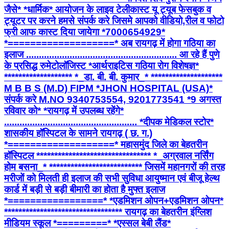
जैसे* *धार्मिक* आयोजन के लाइव टेलीकास्ट यू ट्यूब फेसबुक व
ट्यूटर पर करने हमसे संपर्क करे जिसमे आपको वीडियो,रील व फोटो
फ्री आफ कास्ट दिया जायेगा *7000654929*
*===================* अब रायगढ़ में होगा गठिया का
इलाज ........................................................... आ रहे हैं पुणे
के प्रसिद्ध रुमेटोलॉजिस्ट *आर्थराइटिस गठिया रोग विशेषज्ञ*
******************* *_डा. बी. बी. कुमार_* ********************
M B B S (M.D) FIPM *JHON HOSPITAL (USA)*
संपर्क करे M.NO 9340753554, 9201773541 *9 अगस्त
रविवार को* *रायगढ़ में उपलब्ध रहेंगे*
.................................................... *दीपक मेडिकल स्टोर*
शासकीय हॉस्पिटल के सामने रायगढ़ ( छ. ग.)
*===================* महासमुंद जिले का बेहतरीन
हॉस्पिटल ******************************** *_अग्रवाल नर्सिंग
होम बसना_* ************************** जिसमें महानगरों की तरह
मरीजों को मिलती ही इलाज की सभी सुविधा आयुष्मान एवं बीजू हेल्थ
कार्ड में बड़ी से बड़ी बीमारी का होता है मुफ्त इलाज
*=================* *एडमिशन ओपन+एडमिशन ओपन*
********************************* रायगढ़ का बेहतरीन इंग्लिश
मीडियम स्कूल *=========* *एस्सल बेबी लैंड*