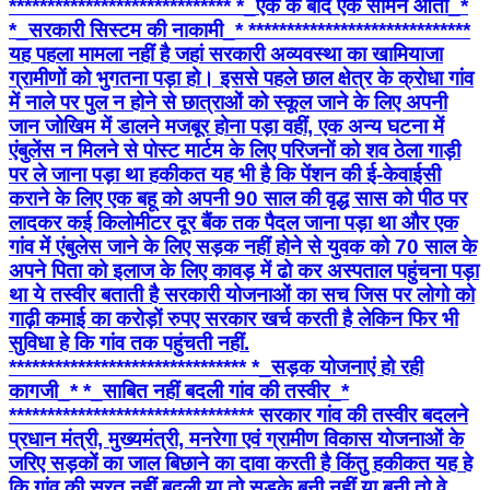
***************************** *_एक के बाद एक सामने आती_*
*_सरकारी सिस्टम की नाकामी_* *****************************
यह पहला मामला नहीं है जहां सरकारी अव्यवस्था का खामियाजा
ग्रामीणों को भुगतना पड़ा हो। इससे पहले छाल क्षेत्र के क्रोधा गांव
में नाले पर पुल न होने से छात्राओं को स्कूल जाने के लिए अपनी
जान जोखिम में डालने मजबूर होना पड़ा वहीं, एक अन्य घटना में
एंबुलेंस न मिलने से पोस्ट मार्टम के लिए परिजनों को शव ठेला गाड़ी
पर ले जाना पड़ा था हकीकत यह भी है कि पेंशन की ई-केवाईसी
कराने के लिए एक बहू को अपनी 90 साल की वृद्ध सास को पीठ पर
लादकर कई किलोमीटर दूर बैंक तक पैदल जाना पड़ा था और एक
गांव में एंबुलेस जाने के लिए सड़क नहीं होने से युवक को 70 साल के
अपने पिता को इलाज के लिए कावड़ में ढो कर अस्पताल पहुंचना पड़ा
था ये तस्वीर बताती है सरकारी योजनाओं का सच जिस पर लोगो को
गाढ़ी कमाई का करोड़ों रुपए सरकार खर्च करती है लेकिन फिर भी
सुविधा हे कि गांव तक पहुंचती नहीं.
******************************* *_सड़क योजनाएं हो रही
कागजी_* *_साबित नहीं बदली गांव की तस्वीर_*
******************************** सरकार गांव की तस्वीर बदलने
प्रधान मंत्री, मुख्यमंत्री, मनरेगा एवं ग्रामीण विकास योजनाओं के
जरिए सड़कों का जाल बिछाने का दावा करती है किंतु हकीकत यह हे
कि गांव की सूरत नहीं बदली या तो सड़के बनी नहीं या बनी तो वे