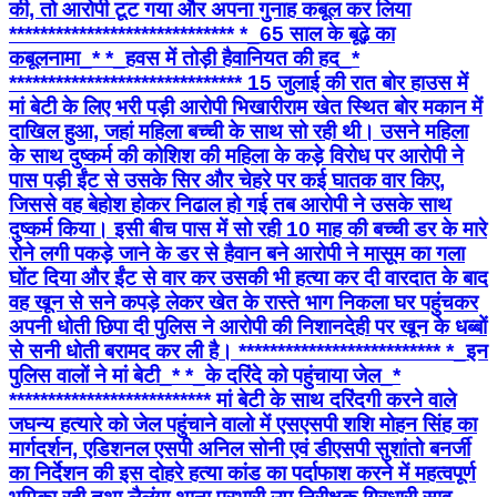
की, तो आरोपी टूट गया और अपना गुनाह कबूल कर लिया
***************************** *_65 साल के बूढ़े का
कबूलनामा_* *_हवस में तोड़ी हैवानियत की हद_*
****************************** 15 जुलाई की रात बोर हाउस में
मां बेटी के लिए भरी पड़ी आरोपी भिखारीराम खेत स्थित बोर मकान में
दाखिल हुआ, जहां महिला बच्ची के साथ सो रही थी। उसने महिला
के साथ दुष्कर्म की कोशिश की महिला के कड़े विरोध पर आरोपी ने
पास पड़ी ईंट से उसके सिर और चेहरे पर कई घातक वार किए,
जिससे वह बेहोश होकर निढाल हो गई तब आरोपी ने उसके साथ
दुष्कर्म किया। इसी बीच पास में सो रही 10 माह की बच्ची डर के मारे
रोने लगी पकड़े जाने के डर से हैवान बने आरोपी ने मासूम का गला
घोंट दिया और ईंट से वार कर उसकी भी हत्या कर दी वारदात के बाद
वह खून से सने कपड़े लेकर खेत के रास्ते भाग निकला घर पहुंचकर
अपनी धोती छिपा दी पुलिस ने आरोपी की निशानदेही पर खून के धब्बों
से सनी धोती बरामद कर ली है। ************************** *_​इन
पुलिस वालों ने मां बेटी_* *_के दरिंदे को पहुंचाया जेल_*
************************** मां बेटी के साथ दरिंदगी करने वाले
जघन्य हत्यारे को जेल पहुंचाने वालो में ​एसएसपी शशि मोहन सिंह का
मार्गदर्शन, एडिशनल एसपी अनिल सोनी एवं डीएसपी सुशांतो बनर्जी
का निर्देशन की इस दोहरे हत्या कांड का पर्दाफाश करने में महत्वपूर्ण