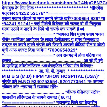
https://www.facebook.com/share/v/14NpQFN7C
फेसबुक के लिए लिंक ******************************** *🔴रमेश
पत्रकार 94252 52176* *===================*
पुराना मकान तोड़ने या नया बनाने संपर्क करें*7000654 929* या
*94241 91241* जहां मिलेगी विशेषज्ञ की सलाह वो भी निशुल्क
मल्बा उठाने व पाटने के लिये भी संपर्क कर सकते हैं 🚜
*===================* *भागवत शिव पुराण श्याम भजन
जैसे* *धार्मिक* आयोजन के लाइव टेलीकास्ट यू ट्यूब फेसबुक व
ट्यूटर पर करने हमसे संपर्क करे जिसमे आपको वीडियो,रील व फोटो
फ्री आफ कास्ट दिया जायेगा *7000654929*
*===================* अब रायगढ़ में होगा गठिया का
इलाज ........................................................... आ रहे हैं पुणे
के प्रसिद्ध रुमेटोलॉजिस्ट *आर्थराइटिस गठिया रोग विशेषज्ञ*
******************* *_डा. बी. बी. कुमार_* ********************
M B B S (M.D) FIPM *JHON HOSPITAL (USA)*
संपर्क करे M.NO 9340753554, 9201773541 *9 अगस्त
रविवार को* *रायगढ़ में उपलब्ध रहेंगे*
.................................................... *दीपक मेडिकल स्टोर*
शासकीय हॉस्पिटल के सामने रायगढ़ ( छ. ग.)
*===================* महासमुंद जिले का बेहतरीन