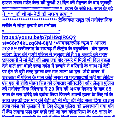
हाउस डबल मर्डर केस की गुत्थी 21दिन की मेहनत के बाद सुलझी
******************************* *_हवस के अंधे 65 साल के बूढ़े
ने_* *_की थी मां- बेटी की जघन्य हत्या_*
****************************** टेक्निकल सबूत एवं मनोवैज्ञानिक
तरीके ने तोड़ा हत्यारे का मनोबल
*===================*
https://youtu.be/p7piH9qIR6Q?
si=68r74kLzq6M-6ijM *♦रायगढ़/स्पीड न्यूज 7 अगस्त
2026/* ​छत्तीसगढ़ के रायगढ़ में लैलूंगा के बहुचर्चित "बोर हाउस
मर्डर" केस की गुत्थी पुलिस ने सुलझा ली है 16 जुलाई को ग्राम
छापरपानी में मां बेटी की लाश एक बोर कमरे में मिली थी दिल दहला
देने वाले इस दोहरे हत्या कांड में हत्यारे ने दरिंदगी के साथ मां बेटी
पर ईट से बुरी तरह हमला कर मार डाला था इस 'अंधे कत्ल' में
शुरुआत में पुलिस के पास कोई सुराग या प्रत्यक्षदर्शी नहीं था लेकिन
एस एस पी शशि मोहन सिंह की लगातार मॉनिटरिंग और लैलूंगा पुलिस
की मनोवैज्ञानिक विवेचना ने 20 दिन की अथक मेहनत के बाद 65
साल के उस दरिंदे को दबोच लिया जिसने अपनी हवस के लिए मां के
साथ उसकी दस माह की बेटी को भी मौत की नींद सुला दिया था इस
हत्या कांड को सुलझाने के लिए लेलूंगा पुलिस को छापरपानी गया गाँव
में कैंप लगाना पड़ा तब कही उसे जा कर कोड़ासिया के 65 साल के