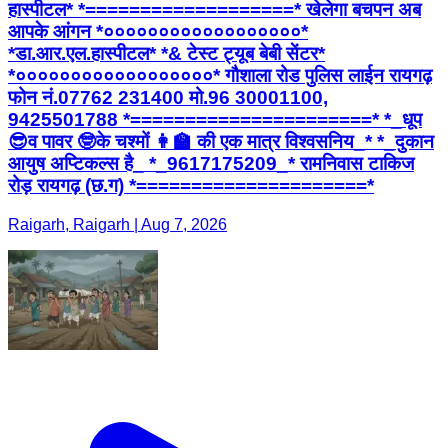
हास्पीटल* *===================* खेलेगा बचपन अब
आपके आंगन *००००००००००००००००००*
*डा.आर.एल.हास्पीटल* *& टेस्ट ट्यूब बेबी सेंटर*
*००००००००००००००००००* गौशाला रोड पुलिस लाईन रायगढ़
फोन नं.07762 231400 मो.96 30001100,
9425501788 *======================* *_धूप
😎व पावर 🤓के चश्मों 👩‍🏫 की एक मात्र विश्वसनिय_* *_दुकान
आयुष अप्टिकल्स है_ *_9617175209_* रामनिवास टाकिज
रोड़ रायगढ़ (छ.ग) *=====================*
Raigarh, Raigarh | Aug 7, 2026