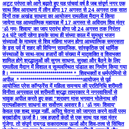
अटूट परंपरा को आगे बढ़ाते हुए यह पांचवां वर्ष है जब संपूर्ण नगर एक
साथ शिव आराधना में लीन होगा 17 अगस्त से 24 अगस्त तक सात
दिनों तक अखंड साधना का आयोजन रामलीला मैदान में किया
जायेगा यह ​आध्यात्मिक महायज्ञ में 17 अगस्त से अविराम शिव मंत्र
'ॐ नमः शिवाय' का जाप प्रारंभ होगा जो 24 अगस्त तक निरंतर
24 घंटे जारी रहेगा इसके साथ ही संध्या काल में सुमधुर भजन
संध्याओं के माध्यम से शिव महिमा भजन होगा आध्यात्मिक समरसता
के इस पर्व में शहर की विभिन्न सामाजिक, सांस्कृतिक एवं धार्मिक
संस्थाओं के साथ-साथ हज़ारों की संख्या में मातृशक्ति व शिवभक्त
शामिल होगे श्रद्धालुओं की सुगम साधना, सुरक्षा और बैठने के लिए
रामलीला मैदान में विशाल व सुव्यवस्थित पांडाल का निर्माण किया गया
है। ******************************* *_​शिवभक्तों व धर्मप्रेमियो से
अपील_* ******************************* ​आयोजन से पूर्व
आयोजित प्रेस कॉन्फ्रेंस में महिला समन्वय की प्रतिनिधि श्रीमती
विनीता अग्रवाल एवं श्रीमती श्रद्धा ताम्रकार ने नगरवासियों से
भावुक अपील करते हुए कहा ​"श्रावण मास भगवान भोलेनाथ की
प्रत्यक्षीकरण साधना का सर्वोत्तम अवसर है। 'ॐ नमः शिवाय'
केवल एक शब्द समूह नहीं, अपितु चेतना को जाग्रत करने वाली परम
ब्रह्मांडीय ऊर्जा है। जब हज़ारों कंठों से एक साथ यह महा मंत्र
गूंजेगा, तो संपूर्ण रायगढ़ सकारात्मक ऊर्जा और शिव-तत्व से सिंचित