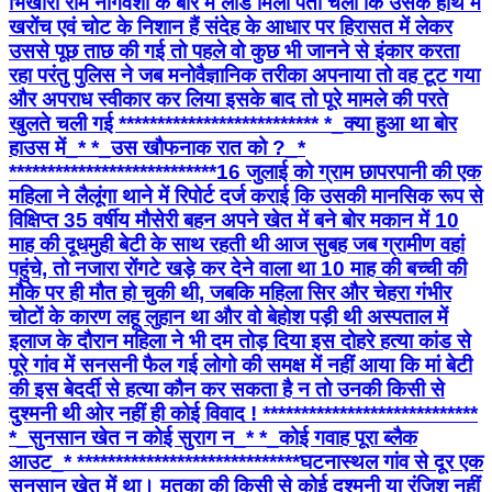
भिखारी राम नागवंशी के बारे में लीड मिली पता चला कि उसके हाथ में
खरोंच एवं चोट के निशान हैं संदेह के आधार पर हिरासत में लेकर
उससे पूछ ताछ की गई तो पहले वो कुछ भी जानने से इंकार करता
रहा परंतु पुलिस ने जब मनोवैज्ञानिक तरीका अपनाया तो वह टूट गया
और अपराध स्वीकार कर लिया इसके बाद तो पूरे मामले की परते
खुलते चली गई ************************** *_क्या हुआ था बोर
हाउस में_* *_उस खौफनाक रात को ?_*
*************************** ​16 जुलाई को ग्राम छापरपानी की एक
महिला ने लैलूंगा थाने में रिपोर्ट दर्ज कराई कि उसकी मानसिक रूप से
विक्षिप्त 35 वर्षीय मौसेरी बहन अपने खेत में बने बोर मकान में 10
माह की दूधमुही बेटी के साथ रहती थी ​आज सुबह जब ग्रामीण वहां
पहुंचे, तो नजारा रोंगटे खड़े कर देने वाला था 10 माह की बच्ची की
मौके पर ही मौत हो चुकी थी, जबकि महिला सिर और चेहरा गंभीर
चोटों के कारण लहू लुहान था और वो बेहोश पड़ी थी अस्पताल में
इलाज के दौरान महिला ने भी दम तोड़ दिया इस दोहरे हत्या कांड से
पूरे गांव में सनसनी फैल गई लोगो की समक्ष में नहीं आया कि मां बेटी
की इस बेदर्दी से हत्या कौन कर सकता है न तो उनकी किसी से
दुश्मनी थी ओर नहीं ही कोई विवाद ! ****************************
*_सुनसान खेत न कोई सुराग न_* *_कोई गवाह पूरा ब्लैक
आउट_* ***************************** ​घटनास्थल गांव से दूर एक
सुनसान खेत में था। मृतका की किसी से कोई दुश्मनी या रंजिश नहीं