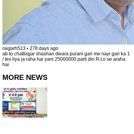
raigarh513
•
278 days ago
ab to chattisgar shashan dwara purani gari me nayi gari ka 1
/ tex liya ja raha hai yani 25000000 parti din R.t.o se araha
hai
MORE NEWS