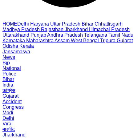
HOME
Delhi
Haryana
Uttar Pradesh
Bihar
Chhattisgarh
Madhya Pradesh
Rajasthan
Jharkhand
Himachal Pradesh
Uttarakhand
Punjab
Andhra Pradesh
Telangana
Tamil Nadu
Karnataka
Maharashtra
Assam
West Bengal
Tripura
Gujarat
Odisha
Kerala
Jansamasya
News
Bjp
National
Police
Bihar
India
कांग्रेस
Gujarat
Accident
Congress
Modi
Delhi
Viral
मारपीट
Jharkhand