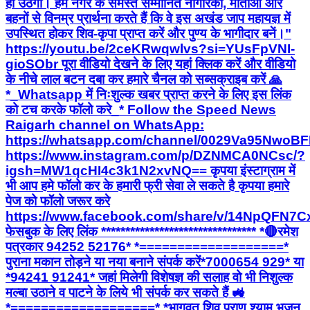
हो उठेगा। हम नगर के समस्त सम्मानित नागरिकों, माताओं और
बहनों से विनम्र प्रार्थना करते हैं कि वे इस अखंड जाप महायज्ञ में
उपस्थित होकर शिव-कृपा प्राप्त करें और पुण्य के भागीदार बनें।"
https://youtu.be/2ceKRwqwlvs?si=YUsFpVNI-
gioSObr पूरा वीडियो देखने के लिए यहां क्लिक करें और वीडियो
के नीचे लाल बटन दबा कर हमारे चैनल को सब्सक्राइब करें 🙏
*_Whatsapp में निःशुल्क खबर प्राप्त करने के लिए इस लिंक
को टच करके फॉलो करे_* Follow the Speed News
Raigarh channel on WhatsApp:
https://whatsapp.com/channel/0029Va95Nwo
https://www.instagram.com/p/DZNMCA0NCsc/?
igsh=MW1qcHI4c3k1N2xvNQ== कृपया इंस्टाग्राम में
भी आप हमे फॉलो कर के हमारी फ्री सेवा ले सकते है कृपया हमारे
पेज को फॉलो जरूर करे
https://www.facebook.com/share/v/14NpQFN7C
फेसबुक के लिए लिंक ******************************** *🔴रमेश
पत्रकार 94252 52176* *===================*
पुराना मकान तोड़ने या नया बनाने संपर्क करें*7000654 929* या
*94241 91241* जहां मिलेगी विशेषज्ञ की सलाह वो भी निशुल्क
मल्बा उठाने व पाटने के लिये भी संपर्क कर सकते हैं 🚜
*===================* *भागवत शिव पुराण श्याम भजन