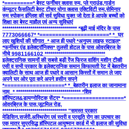
*=========* बेस्ट फर्नीचर क्लास रुम, प्ले ग्राउंड,गार्डन
कंप्यूटर फैसलिटी बेस्ट टीचर योगा क्लास एक्टिविटी रुम,सेमिनार
रुम स्पोकन इंग्लिश की सर्व सुविधा युक्त जो देता हे आपके बच्चों को
शिक्षा का बेस्ट माहौल एवं अन्य सुविधाएं
************************************* *बूढ़ी माई मंदिर के पास
7773066667* *======================* *_घर
लाए खुशियों की सौगात_* आज ही पधारे *अनुपम लाइफ स्टाइल*
*फर्नीचर एंड इलेक्ट्रॉनिक्स* तुलसी होटल के पास ओवरब्रिज के
नीचे 9981166102 ******************************
इलेक्ट्रानिक सामनों की सबसे बड़ी रेंज फ्रिज वाशिंग मशीन टीव्ही
एसी व सभी प्रकार के इलेक्ट्रानिक समान किफायती रेट में बेहतरीन
क्वालिटी के साथ आज ही पधारे व आसान किस्तों में समान ले जाए
अपने घर ओर पूरा करे अपने हसीन सपने
*===================* *_बेहतरीन इलाज का जानामाना
नाम_* ******************************** *शिव
हॉस्पिटल&डायग्नोस्टिक सेंटर* *===================*
ओवरब्रिज के पास,जूटमिल रोड,
******************************** "समस्त प्रकार
मेडिसिन,सर्जरी,अस्थिरोग एवं स्त्री व प्रसूति रोग का उपचार का
एक मात्र सुप्रसिद्ध हॉस्पिटल आयुष्मान कार्ड में भी इलाज की सुविधा