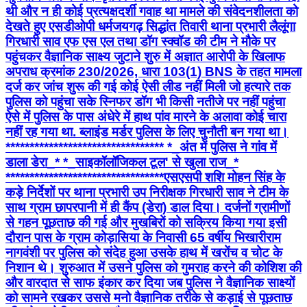
थी और न ही कोई प्रत्यक्षदर्शी गवाह था मामले की संवेदनशीलता को
देखते हुए एसडीओपी धर्मजयगढ़ सिद्धांत तिवारी थाना प्रभारी लैलूंगा
गिरधारी साव एफ एस एल तथा डॉग स्क्वॉड की टीम ने मौके पर
पहुंचकर वैज्ञानिक साक्ष्य जुटाने ​शुरु में अज्ञात आरोपी के खिलाफ
अपराध क्रमांक 230/2026, धारा 103(1) BNS के तहत मामला
दर्ज कर जांच शुरू की गई कोई ऐसी लीड नहीं मिली जो हत्यारे तक
पुलिस को पहुंचा सके स्निफर डॉग भी किसी नतीजे पर नहीं पहुंचा
ऐसे में पुलिस के पास अंधेरे में हाथ पांव मारने के अलावा कोई चारा
नहीं रह गया था. ब्लाइंड मर्डर पुलिस के लिए चुनौती बन गया था।
********************************* *_​अंत में पुलिस ने गांव में
डाला डेरा_* *_साइकॉलॉजिकल टूल' से खुला राज_*
********************************* ​एसएसपी शशि मोहन सिंह के
कड़े निर्देशों पर थाना प्रभारी उप निरीक्षक गिरधारी साव ने टीम के
साथ ग्राम छापरपानी में ही कैंप (डेरा) डाल दिया। दर्जनों ग्रामीणों
से गहन पूछताछ की गई और मुखबिरों को सक्रिय किया गया ​इसी
दौरान पास के ग्राम कोड़ासिया के निवासी 65 वर्षीय भिखारीराम
नागवंशी पर पुलिस को संदेह हुआ उसके हाथ में खरोंच व चोट के
निशान थे। शुरुआत में उसने पुलिस को गुमराह करने की कोशिश की
और वारदात से साफ इंकार कर दिया जब पुलिस ने वैज्ञानिक साक्ष्यों
को सामने रखकर उससे मनो वैज्ञानिक तरीके से कड़ाई से पूछताछ