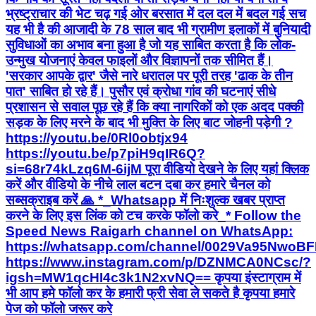
भ्रष्ट्राचार की भेट चढ़ गई ओर बरसात में दल दल में बदल गई सच
यह भी है की आजादी के 78 साल बाद भी ग्रामीण इलाकों में बुनियादी
सुविधाओं का अभाव बना हुआ है जो यह साबित करता है कि लोक-
उन्मुख योजनाएं केवल फाइलों और विज्ञापनों तक सीमित हैं।
'सरकार आपके द्वार' जैसे नारे धरातल पर पूरी तरह 'ढाक के तीन
पात' साबित हो रहे हैं। पुसौर एवं क्रोधा गांव की घटनाएं सीधे
प्रशासन से सवाल पूछ रहे हैं कि क्या नागरिकों को एक अदद पक्की
सड़क के लिए मरने के बाद भी मुक्ति के लिए बाट जोहनी पड़ेगी ?
https://youtu.be/0Rl0obtjx94
https://youtu.be/p7piH9qIR6Q?
si=68r74kLzq6M-6ijM पूरा वीडियो देखने के लिए यहां क्लिक
करें और वीडियो के नीचे लाल बटन दबा कर हमारे चैनल को
सब्सक्राइब करें 🙏 *_Whatsapp में निःशुल्क खबर प्राप्त
करने के लिए इस लिंक को टच करके फॉलो करे_* Follow the
Speed News Raigarh channel on WhatsApp:
https://whatsapp.com/channel/0029Va95Nwo
https://www.instagram.com/p/DZNMCA0NCsc/?
igsh=MW1qcHI4c3k1N2xvNQ== कृपया इंस्टाग्राम में
भी आप हमे फॉलो कर के हमारी फ्री सेवा ले सकते है कृपया हमारे
पेज को फॉलो जरूर करे