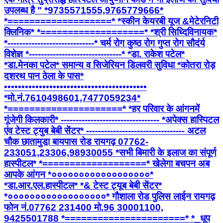
उपलब्ध है " *9735571555,9765779666*
*===================* *स्कीन केयरबी यूज &मेटेरनिटी
क्लिनिक* *===================* *श्री सिध्दिविनायक*
*-----------------------------* चर्म रोग कुष्ठ रोग गुप्त रोग सौदंर्य
विशेज्ञ *-------------------------------* *डा. राकेश पटेल*
*डा.मेनका पटेल* समान्य व सिजेरियन डिलवरी सुविधा *कोतरा रोड़
दशरथ पान ठेला के पास*
•••••••••••••••••••••••••••••••••••••••••
*मो.नं.7610498601,7477059234*
*=====================* *हर परिवार के आंगनमें
गूंजेगी किलकारी* --------------------------------- *अपेक्स हास्पिटल
एंव टेस्ट ट्युब बेबी सेंटर* --------------------------------- अटल
चौक छातामुडा़ बायपास रोड रायगढ़ 07762-
233051,23306,98930055 *सभी बिमारी के इलाज का संपूर्ण
हास्पीटल* *===================* खेलेगा बचपन अब
आपके आंगन *००००००००००००००००००*
*डा.आर.एल.हास्पीटल* *& टेस्ट ट्यूब बेबी सेंटर*
*००००००००००००००००००* गौशाला रोड पुलिस लाईन रायगढ़
फोन नं.07762 231400 मो.96 30001100,
9425501788 *======================* *_धूप