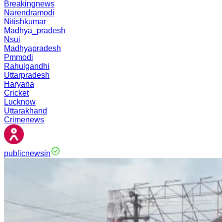
Breakingnews
Narendramodi
Nitishkumar
Madhya_pradesh
Nsui
Madhyapradesh
Pmmodi
Rahulgandhi
Uttarpradesh
Haryana
Cricket
Lucknow
Uttarakhand
Crimenews
publicnewsin