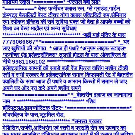
मीडियम स्कूल *=========* *एस्सल बेबी लैंड*
*=========* बेस्ट फर्नीचर क्लास रुम, प्ले ग्राउंड,गार्डन
कंप्यूटर फैसलिटी बेस्ट टीचर योगा क्लास एक्टिविटी रुम,सेमिनार
रुम स्पोकन इंग्लिश की सर्व सुविधा युक्त जो देता हे आपके बच्चों को
शिक्षा का बेस्ट माहौल एवं अन्य सुविधाएं
************************************* *बूढ़ी माई मंदिर के पास
7773066667* *======================* *_घर
लाए खुशियों की सौगात_* आज ही पधारे *अनुपम लाइफ स्टाइल*
*फर्नीचर एंड इलेक्ट्रॉनिक्स* तुलसी होटल के पास ओवरब्रिज के
नीचे 9981166102 ******************************
इलेक्ट्रानिक सामनों की सबसे बड़ी रेंज फ्रिज वाशिंग मशीन टीव्ही
एसी व सभी प्रकार के इलेक्ट्रानिक समान किफायती रेट में बेहतरीन
क्वालिटी के साथ आज ही पधारे व आसान किस्तों में समान ले जाए
अपने घर ओर पूरा करे अपने हसीन सपने
*===================* *_बेहतरीन इलाज का जानामाना
नाम_* ******************************** *शिव
हॉस्पिटल&डायग्नोस्टिक सेंटर* *===================*
ओवरब्रिज के पास,जूटमिल रोड,
******************************** "समस्त प्रकार
मेडिसिन,सर्जरी,अस्थिरोग एवं स्त्री व प्रसूति रोग का उपचार का
एक मात्र सुप्रसिद्ध हॉस्पिटल आयुष्मान कार्ड में भी इलाज की सुविधा