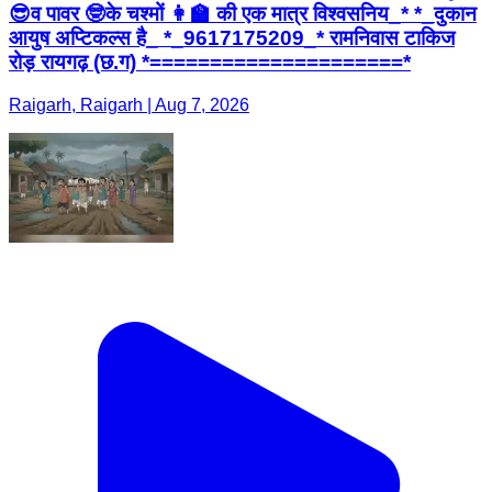
😎व पावर 🤓के चश्मों 👩‍🏫 की एक मात्र विश्वसनिय_* *_दुकान
आयुष अप्टिकल्स है_ *_9617175209_* रामनिवास टाकिज
रोड़ रायगढ़ (छ.ग) *=====================*
Raigarh, Raigarh | Aug 7, 2026