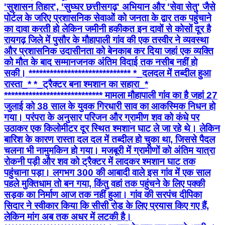
'सुशासन तिहार', 'सुघ्घर छत्तीसगढ़' अभियान और 'सेवा सेतु' जैसे
पोर्टल के जरिए प्रशासनिक सेवाओं को जनता के द्वार तक पहुंचाने
का दावा करती हो लेकिन जमीनी हकीकत इन दावों से कोसों दूर है
रायगढ़ जिले में पुसौर के मौहापाली गांव की एक तस्वीर ने व्यवस्था
और प्रशासनिक उदासीनता को बेनकाब कर दिया जहां एक व्यक्ति
को मौत के बाद सम्मानजनक अंतिम विदाई तक नसीब नहीं हो
सकी। ***************************** *_​दलदल में तब्दील हुआ
रास्ता_* *_ट्रैक्टर बना श्मशान का सहारा_*
**************************** मामला मौहापाली गांव का है जहां 27
जुलाई को 38 साल के युवक गिरधारी साव का आकस्मिक निधन हो
गया। परंपरा के अनुसार परिजन और ग्रामीण शव को कंधे पर
उठाकर एक किलोमीटर दूर स्थित श्मशान घाट ले जा रहे थे। लेकिन
बारिश के कारण रास्ता दल दल में तब्दील हो चुका था, जिससे पैदल
चलना भी नामुमकिन हो गया। मजबूरी में ग्रामीणों को अंतिम यात्रा
रोकनी पड़ी और शव को ट्रैक्टर में लादकर श्मशान घाट तक
पहुंचाना पड़ा। लगभग 300 की आबादी वाले इस गांव में एक साल
पहले मुक्तिधाम तो बन गया, किंतु वहां तक पहुंचने के लिए पक्की
सड़क का निर्माण आज तक नहीं हुआ। गांव की सरपंच दीपिका
सिदार ने स्वीकार किया कि सीसी रोड के लिए प्रयास किए गए हैं,
लेकिन मांग अब तक अधर में लटकी है।