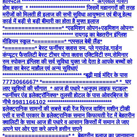
हॉस्पिटल ******************************** *_अग्रवाल नर्सिंग
होम बसना_* ************************** जिसमें महानगरों की तरह
मरीजों को मिलती ही इलाज की सभी सुविधा आयुष्मान एवं बीजू हेल्थ
कार्ड में बड़ी से बड़ी बीमारी का होता है मुफ्त इलाज
*=================* *एडमिशन ओपन+एडमिशन ओपन*
********************************* रायगढ़ का बेहतरीन इंग्लिश
मीडियम स्कूल *=========* *एस्सल बेबी लैंड*
*=========* बेस्ट फर्नीचर क्लास रुम, प्ले ग्राउंड,गार्डन
कंप्यूटर फैसलिटी बेस्ट टीचर योगा क्लास एक्टिविटी रुम,सेमिनार
रुम स्पोकन इंग्लिश की सर्व सुविधा युक्त जो देता हे आपके बच्चों को
शिक्षा का बेस्ट माहौल एवं अन्य सुविधाएं
************************************* *बूढ़ी माई मंदिर के पास
7773066667* *======================* *_घर
लाए खुशियों की सौगात_* आज ही पधारे *अनुपम लाइफ स्टाइल*
*फर्नीचर एंड इलेक्ट्रॉनिक्स* तुलसी होटल के पास ओवरब्रिज के
नीचे 9981166102 ******************************
इलेक्ट्रानिक सामनों की सबसे बड़ी रेंज फ्रिज वाशिंग मशीन टीव्ही
एसी व सभी प्रकार के इलेक्ट्रानिक समान किफायती रेट में बेहतरीन
क्वालिटी के साथ आज ही पधारे व आसान किस्तों में समान ले जाए
अपने घर ओर पूरा करे अपने हसीन सपने
*===================* *_बेहतरीन इलाज का जानामाना