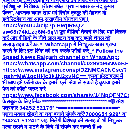
भूमिका रही तथा लैलूंगा थाना प्रभारी उप निरीक्षक गिरधारी साव,
प्रशिक्षु उप निरीक्षक प्रीतम बघेल, प्रधान आरक्षक नंद कुमार
पैंकरा, आरक्षक चमार साय एवं विनोद कुजूर की मेहनत वो
इन्वेस्टिगेशन का अहम,सराहनीय योगदान रहा।
https://youtu.be/p7piH9qIR6Q?
si=68r74kLzq6M-6ijM पूरा वीडियो देखने के लिए यहां क्लिक
करें और वीडियो के नीचे लाल बटन दबा कर हमारे चैनल को
सब्सक्राइब करें 🙏 *_Whatsapp में निःशुल्क खबर प्राप्त
करने के लिए इस लिंक को टच करके फॉलो करे_* Follow the
Speed News Raigarh channel on WhatsApp:
https://whatsapp.com/channel/0029Va95Nwo
https://www.instagram.com/p/DZNMCA0NCsc/?
igsh=MW1qcHI4c3k1N2xvNQ== कृपया इंस्टाग्राम में
भी आप हमे फॉलो कर के हमारी फ्री सेवा ले सकते है कृपया हमारे
पेज को फॉलो जरूर करे
https://www.facebook.com/share/v/14NpQFN7C
फेसबुक के लिए लिंक ******************************** *🔴रमेश
पत्रकार 94252 52176* *===================*
पुराना मकान तोड़ने या नया बनाने संपर्क करें*7000654 929* या
*94241 91241* जहां मिलेगी विशेषज्ञ की सलाह वो भी निशुल्क
मल्बा उठाने व पाटने के लिये भी संपर्क कर सकते हैं 🚜