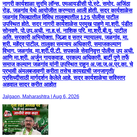
नागरी कार्यशाळा सुरभि लॉन्स, एमआयडीसी पो.स्टे. समोर, अजिंठा
रोड, जळगांव येथे आयोजीत करण्यात आली होती. सदर कार्यशाळेस
जळगांव जिल्ह्यातील विविध तालुक्यातील 125 पोलीस पाटील
उपस्थित होते. सदर नागरी कार्यशाळेस प्रमुख पाहुणे मा.श्री. पंडीत
सोनवणे, पो.उप.अधी. ना.ह.सं. नाशिक परि. मा.श्री.बी.यु. पाटील
अति. सरकारी अभियोक्ता, जिल्हा व सत्र न्यायालय, जळगांव, मा.
श्री. महेंद्र पाटील, तालुका समन्वय अधिकारी, समाजकल्याण
विभाग, जळगांव, मा.श्री.पी.टी. सपकाळे सेवानिवृत्त पोलीस उप अधी.
आणि मा.श्री. अर्जुन गायकवाड, प्रकल्प अधिकारी, बार्टी पुणे तर्फे
समाज कल्याण जळगांव यांनी उपस्थित राहून अ.जा.ज.अ.प्र.का. चे
प्रभावी अंमलबजावणी करीता तसेच कायद्याची जनजागृती/
प्रसिध्दीसाठी मार्गदर्शन केलेले आहे. सदर कार्यशाळेचा सविस्तर
अहवाल सादर करीत आहोत
Jalgaon, Maharashtra | Aug 6, 2026