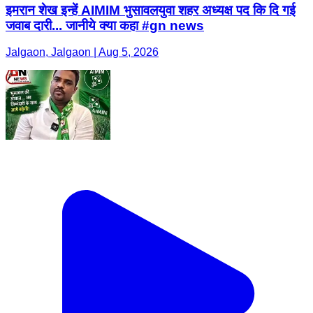
इमरान शेख इन्हें AIMIM भुसावलयुवा शहर अध्यक्ष पद कि दि गई
जवाब दारी... जानीये क्या कहा #gn news
Jalgaon, Jalgaon | Aug 5, 2026