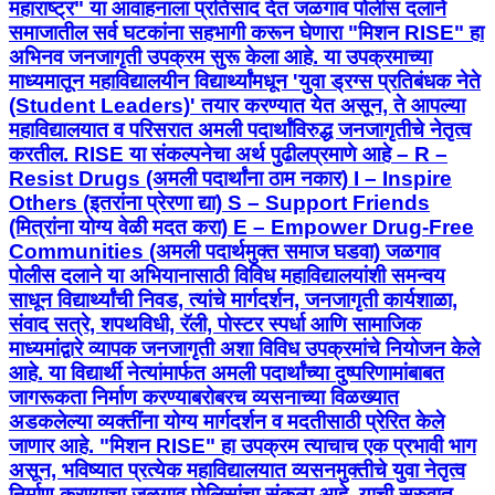
महाराष्ट्र" या आवाहनाला प्रतिसाद देत जळगाव पोलीस दलाने
समाजातील सर्व घटकांना सहभागी करून घेणारा "मिशन RISE" हा
अभिनव जनजागृती उपक्रम सुरू केला आहे. या उपक्रमाच्या
माध्यमातून महाविद्यालयीन विद्यार्थ्यांमधून 'युवा ड्रग्स प्रतिबंधक नेते
(Student Leaders)' तयार करण्यात येत असून, ते आपल्या
महाविद्यालयात व परिसरात अमली पदार्थांविरुद्ध जनजागृतीचे नेतृत्व
करतील. RISE या संकल्पनेचा अर्थ पुढीलप्रमाणे आहे – R –
Resist Drugs (अमली पदार्थांना ठाम नकार) I – Inspire
Others (इतरांना प्रेरणा द्या) S – Support Friends
(मित्रांना योग्य वेळी मदत करा) E – Empower Drug-Free
Communities (अमली पदार्थमुक्त समाज घडवा) जळगाव
पोलीस दलाने या अभियानासाठी विविध महाविद्यालयांशी समन्वय
साधून विद्यार्थ्यांची निवड, त्यांचे मार्गदर्शन, जनजागृती कार्यशाळा,
संवाद सत्रे, शपथविधी, रॅली, पोस्टर स्पर्धा आणि सामाजिक
माध्यमांद्वारे व्यापक जनजागृती अशा विविध उपक्रमांचे नियोजन केले
आहे. या विद्यार्थी नेत्यांमार्फत अमली पदार्थांच्या दुष्परिणामांबाबत
जागरूकता निर्माण करण्याबरोबरच व्यसनाच्या विळख्यात
अडकलेल्या व्यक्तींना योग्य मार्गदर्शन व मदतीसाठी प्रेरित केले
जाणार आहे. "मिशन RISE" हा उपक्रम त्याचाच एक प्रभावी भाग
असून, भविष्यात प्रत्येक महाविद्यालयात व्यसनमुक्तीचे युवा नेतृत्व
निर्माण करण्याचा जळगाव पोलिसांचा संकल्प आहे. याची सुरुवात