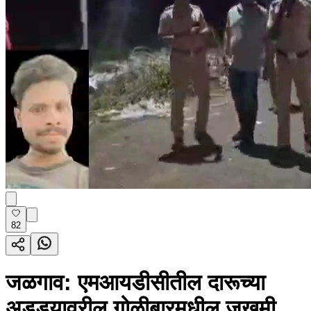
82
जळगाव: एमआयडीसीतील दारूच्या
अड्ड्यावरील गोळीबारमधील जखमी