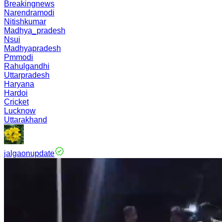
Breakingnews
Narendramodi
Nitishkumar
Madhya_pradesh
Nsui
Madhyapradesh
Pmmodi
Rahulgandhi
Uttarpradesh
Haryana
Hardoi
Cricket
Lucknow
Uttarakhand
jalgaonupdate