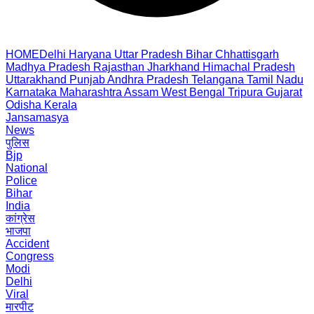
HOME
Delhi
Haryana
Uttar Pradesh
Bihar
Chhattisgarh
Madhya Pradesh
Rajasthan
Jharkhand
Himachal Pradesh
Uttarakhand
Punjab
Andhra Pradesh
Telangana
Tamil Nadu
Karnataka
Maharashtra
Assam
West Bengal
Tripura
Gujarat
Odisha
Kerala
Jansamasya
News
पुलिस
Bjp
National
Police
Bihar
India
कांग्रेस
भाजपा
Accident
Congress
Modi
Delhi
Viral
मारपीट