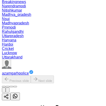
Breakingnews
Narendramodi
Nitishkumar
Madhya_pradesh
Nsui
Madhyapradesh
Pmmodi
Rahulgandhi
Uttarpradesh
Haryana
Hardoi
Cricket
Lucknow
Uttarakhand
azamgarhpolice
Previous slide
Next slide