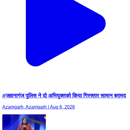
#जहानागंज पुलिस ने दो अभियुक्तको किया गिरफ्तार सामान बरामद
Azamgarh, Azamgarh | Aug 6, 2026