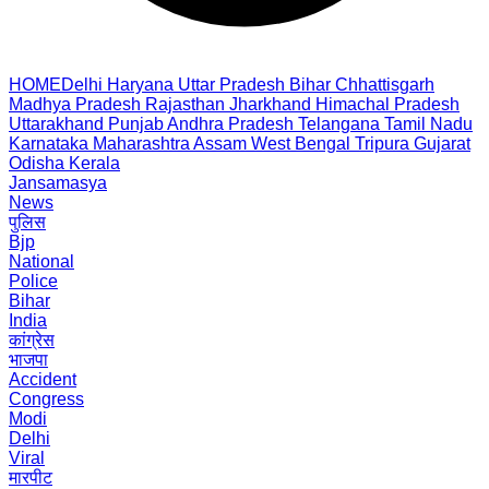
HOME
Delhi
Haryana
Uttar Pradesh
Bihar
Chhattisgarh
Madhya Pradesh
Rajasthan
Jharkhand
Himachal Pradesh
Uttarakhand
Punjab
Andhra Pradesh
Telangana
Tamil Nadu
Karnataka
Maharashtra
Assam
West Bengal
Tripura
Gujarat
Odisha
Kerala
Jansamasya
News
पुलिस
Bjp
National
Police
Bihar
India
कांग्रेस
भाजपा
Accident
Congress
Modi
Delhi
Viral
मारपीट