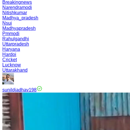
Breakingnews
Narendramodi
Nitishkumar
Madhya_pradesh
Nsui
Madhyapradesh
Pmmodi
Rahulgandhi
Uttarpradesh
Haryana
Hardoi
Cricket
Lucknow
Uttarakhand
sunildjadhav198