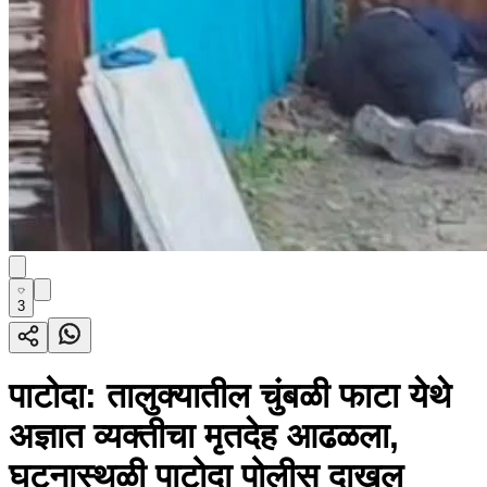
3
पाटोदा: तालुक्यातील चुंबळी फाटा येथे
अज्ञात व्यक्तीचा मृतदेह आढळला,
घटनास्थळी पाटोदा पोलीस दाखल