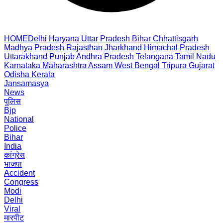
HOME
Delhi
Haryana
Uttar Pradesh
Bihar
Chhattisgarh
Madhya Pradesh
Rajasthan
Jharkhand
Himachal Pradesh
Uttarakhand
Punjab
Andhra Pradesh
Telangana
Tamil Nadu
Karnataka
Maharashtra
Assam
West Bengal
Tripura
Gujarat
Odisha
Kerala
Jansamasya
News
पुलिस
Bjp
National
Police
Bihar
India
कांग्रेस
भाजपा
Accident
Congress
Modi
Delhi
Viral
मारपीट