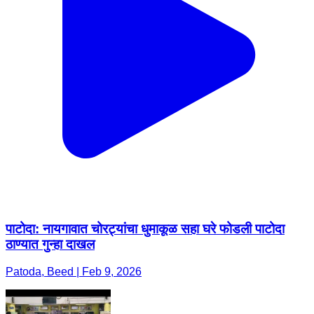
पाटोदा: नायगावात चोरट्यांचा धुमाकूळ सहा घरे फोडली पाटोदा
ठाण्यात गुन्हा दाखल
Patoda, Beed | Feb 9, 2026