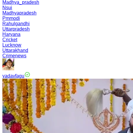
Madhya_pradesh
Nsui
Madhyapradesh
Pmmodi
Rahulgandhi
Uttarpradesh
Haryana
Cricket
Lucknow
Uttarakhand
Crimenews
yadavfagu