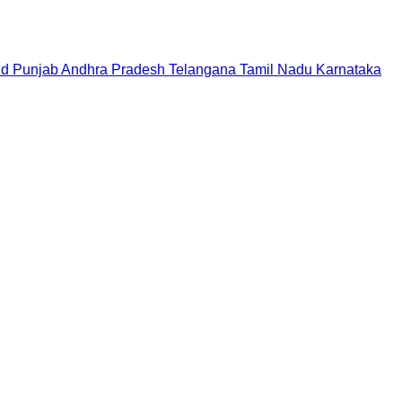
nd
Punjab
Andhra Pradesh
Telangana
Tamil Nadu
Karnataka