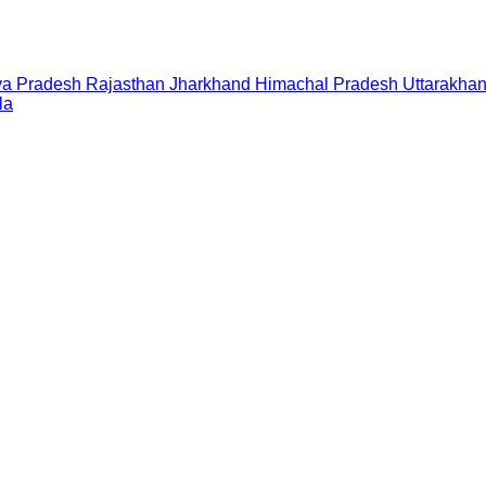
a Pradesh
Rajasthan
Jharkhand
Himachal Pradesh
Uttarakha
la