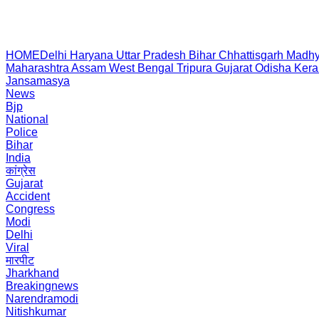
HOME
Delhi
Haryana
Uttar Pradesh
Bihar
Chhattisgarh
Madhy
Maharashtra
Assam
West Bengal
Tripura
Gujarat
Odisha
Kera
Jansamasya
News
Bjp
National
Police
Bihar
India
कांग्रेस
Gujarat
Accident
Congress
Modi
Delhi
Viral
मारपीट
Jharkhand
Breakingnews
Narendramodi
Nitishkumar