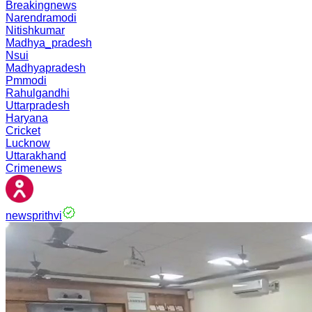
Breakingnews
Narendramodi
Nitishkumar
Madhya_pradesh
Nsui
Madhyapradesh
Pmmodi
Rahulgandhi
Uttarpradesh
Haryana
Cricket
Lucknow
Uttarakhand
Crimenews
newsprithvi