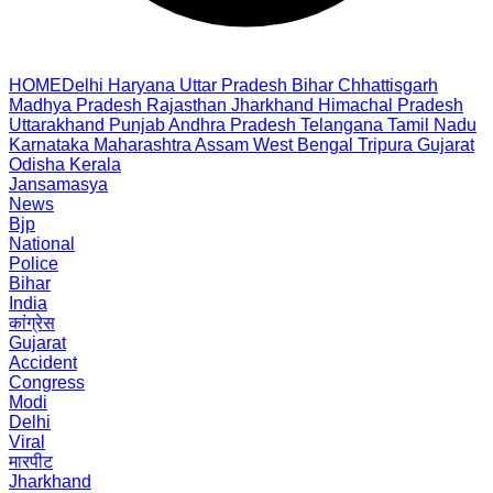
HOME
Delhi
Haryana
Uttar Pradesh
Bihar
Chhattisgarh
Madhya Pradesh
Rajasthan
Jharkhand
Himachal Pradesh
Uttarakhand
Punjab
Andhra Pradesh
Telangana
Tamil Nadu
Karnataka
Maharashtra
Assam
West Bengal
Tripura
Gujarat
Odisha
Kerala
Jansamasya
News
Bjp
National
Police
Bihar
India
कांग्रेस
Gujarat
Accident
Congress
Modi
Delhi
Viral
मारपीट
Jharkhand