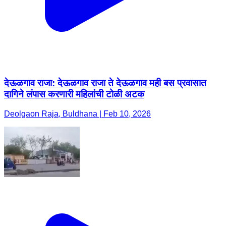
देऊळगाव राजा: देऊळगाव राजा ते देऊळगाव मही बस प्रवासात
दागिने लंपास करणारी महिलांची टोळी अटक
Deolgaon Raja, Buldhana | Feb 10, 2026