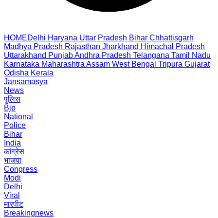
HOME
Delhi
Haryana
Uttar Pradesh
Bihar
Chhattisgarh
Madhya Pradesh
Rajasthan
Jharkhand
Himachal Pradesh
Uttarakhand
Punjab
Andhra Pradesh
Telangana
Tamil Nadu
Karnataka
Maharashtra
Assam
West Bengal
Tripura
Gujarat
Odisha
Kerala
Jansamasya
News
पुलिस
Bjp
National
Police
Bihar
India
कांग्रेस
भाजपा
Congress
Modi
Delhi
Viral
मारपीट
Breakingnews