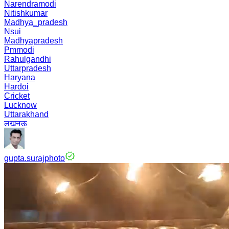
Narendramodi
Nitishkumar
Madhya_pradesh
Nsui
Madhyapradesh
Pmmodi
Rahulgandhi
Uttarpradesh
Haryana
Hardoi
Cricket
Lucknow
Uttarakhand
लखनऊ
gupta.surajphoto