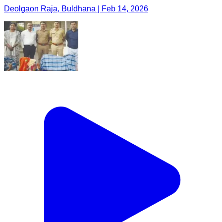
Deolgaon Raja, Buldhana | Feb 14, 2026