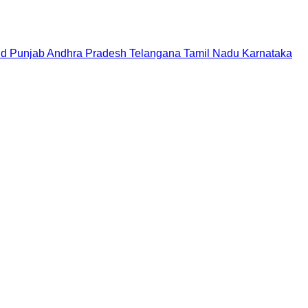
nd
Punjab
Andhra Pradesh
Telangana
Tamil Nadu
Karnataka