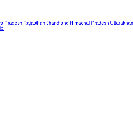
a Pradesh
Rajasthan
Jharkhand
Himachal Pradesh
Uttarakha
la