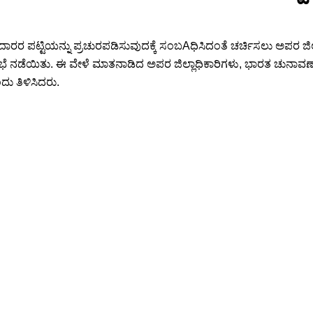
ಾರರ ಪಟ್ಟಿಯನ್ನು ಪ್ರಚುರಪಡಿಸುವುದಕ್ಕೆ ಸಂಬAಧಿಸಿದಂತೆ ಚರ್ಚಿಸಲು ಅಪರ ಜಿಲ
ಭೆ ನಡೆಯಿತು. ಈ ವೇಳೆ ಮಾತನಾಡಿದ ಅಪರ ಜಿಲ್ಲಾಧಿಕಾರಿಗಳು, ಭಾರತ ಚುನಾವಣ
ು ತಿಳಿಸಿದರು.