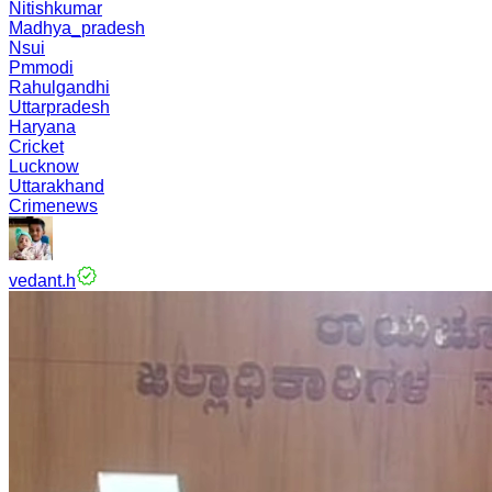
Nitishkumar
Madhya_pradesh
Nsui
Pmmodi
Rahulgandhi
Uttarpradesh
Haryana
Cricket
Lucknow
Uttarakhand
Crimenews
vedant.h