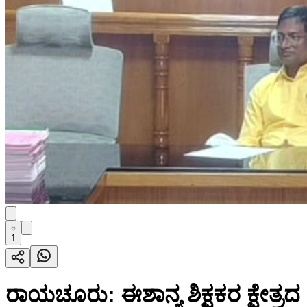
1
ರಾಯಚೂರು: ಈಶಾನ್ಯ ಶಿಕ್ಷಕರ ಕ್ಷೇತ