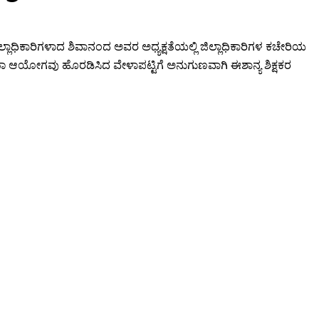
್ಲಾಧಿಕಾರಿಗಳಾದ ಶಿವಾನಂದ ಅವರ ಅಧ್ಯಕ್ಷತೆಯಲ್ಲಿ ಜಿಲ್ಲಾಧಿಕಾರಿಗಳ ಕಚೇರಿಯ
ಾ ಆಯೋಗವು ಹೊರಡಿಸಿದ ವೇಳಾಪಟ್ಟಿಗೆ ಅನುಗುಣವಾಗಿ ಈಶಾನ್ಯ ಶಿಕ್ಷಕರ