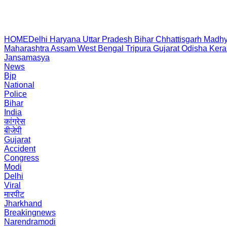
HOME
Delhi
Haryana
Uttar Pradesh
Bihar
Chhattisgarh
Madhy
Maharashtra
Assam
West Bengal
Tripura
Gujarat
Odisha
Kera
Jansamasya
News
Bjp
National
Police
Bihar
India
कांग्रेस
बीजेपी
Gujarat
Accident
Congress
Modi
Delhi
Viral
मारपीट
Jharkhand
Breakingnews
Narendramodi