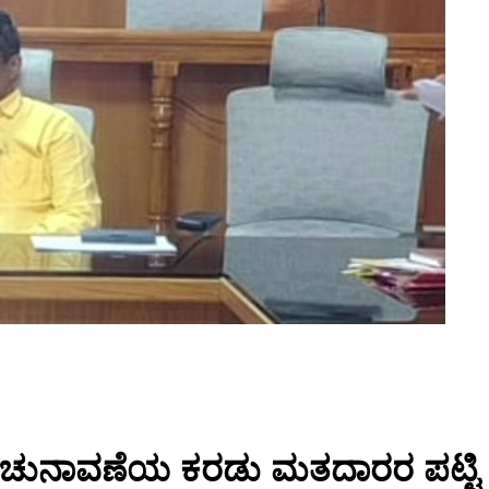
್ರದ ಚುನಾವಣೆಯ ಕರಡು ಮತದಾರರ ಪಟ್ಟಿ 