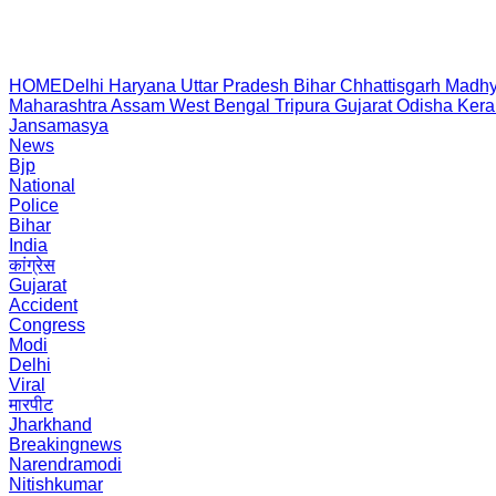
HOME
Delhi
Haryana
Uttar Pradesh
Bihar
Chhattisgarh
Madhy
Maharashtra
Assam
West Bengal
Tripura
Gujarat
Odisha
Kera
Jansamasya
News
Bjp
National
Police
Bihar
India
कांग्रेस
Gujarat
Accident
Congress
Modi
Delhi
Viral
मारपीट
Jharkhand
Breakingnews
Narendramodi
Nitishkumar