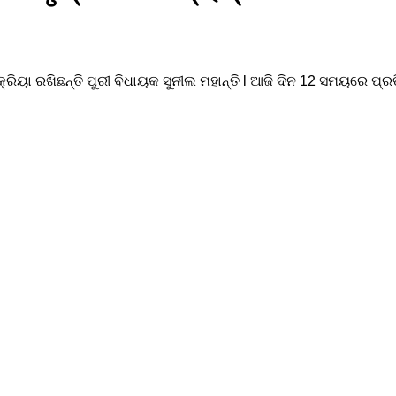
ୟା ରଖିଛନ୍ତି ପୁରୀ ବିଧାୟକ ସୁନୀଲ ମହାନ୍ତି l ଆଜି ଦିନ 12 ସମୟରେ ପ୍ରତିକ