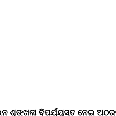
ଇନ ଶୃଙ୍ଖଳା ବିପର୍ଯ୍ୟସ୍ତ ନେଇ ଅଠର