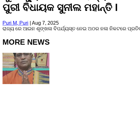
ପୁରୀ ବିଧାୟକ ସୁନୀଲ ମହାନ୍ତି l
Puri M, Puri
|
Aug 7, 2025
ରାଜ୍ୟ ରେ ଆଇନ ଶୃଙ୍ଖଳା ବିପର୍ଯ୍ୟସ୍ତ ନେଇ ଅଠର ନଳା ନିକଟରେ ପ୍ରତିକ୍ରି
MORE NEWS