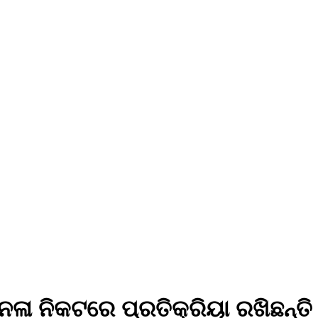
ନଳା ନିକଟରେ ପ୍ରତିକ୍ରିୟା ରଖିଛନ୍ତି