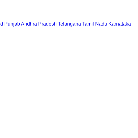
nd
Punjab
Andhra Pradesh
Telangana
Tamil Nadu
Karnataka