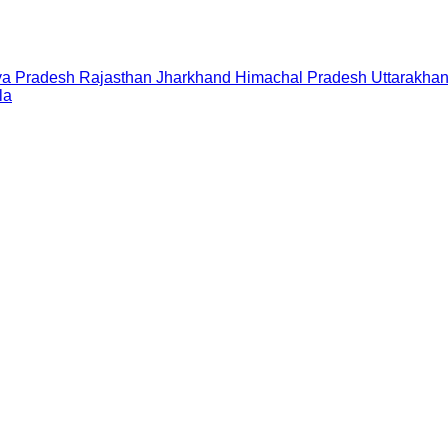
a Pradesh
Rajasthan
Jharkhand
Himachal Pradesh
Uttarakha
la