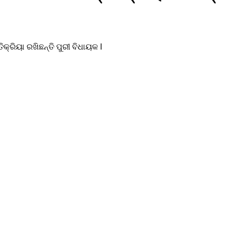
୍ରିୟା ରଖିଛନ୍ତି ପୁରୀ ବିଧାୟକ l