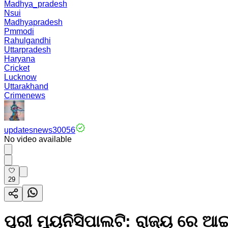
Madhya_pradesh
Nsui
Madhyapradesh
Pmmodi
Rahulgandhi
Uttarpradesh
Haryana
Cricket
Lucknow
Uttarakhand
Crimenews
updatesnews30056
No video available
29
ପୁରୀ ମ୍ୟୁନିସିପାଲଟି: ରାଜ୍ୟ ରେ ଆ