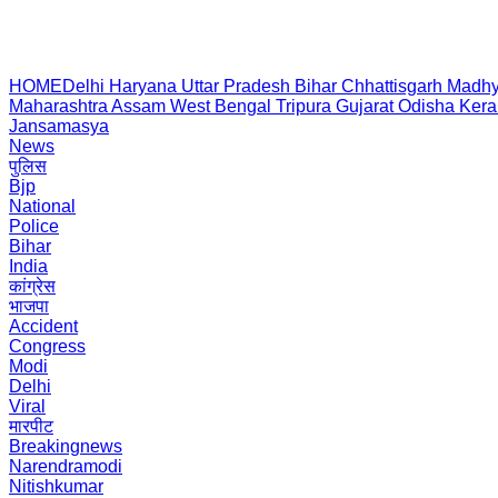
HOME
Delhi
Haryana
Uttar Pradesh
Bihar
Chhattisgarh
Madhy
Maharashtra
Assam
West Bengal
Tripura
Gujarat
Odisha
Kera
Jansamasya
News
पुलिस
Bjp
National
Police
Bihar
India
कांग्रेस
भाजपा
Accident
Congress
Modi
Delhi
Viral
मारपीट
Breakingnews
Narendramodi
Nitishkumar