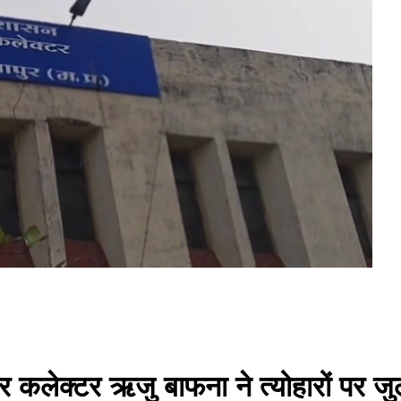
और कलेक्टर ऋजु बाफना ने त्योहारों पर