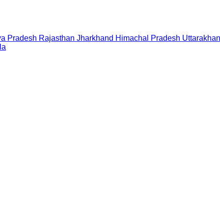
a Pradesh
Rajasthan
Jharkhand
Himachal Pradesh
Uttarakha
la