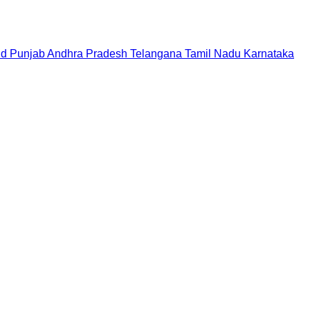
nd
Punjab
Andhra Pradesh
Telangana
Tamil Nadu
Karnataka