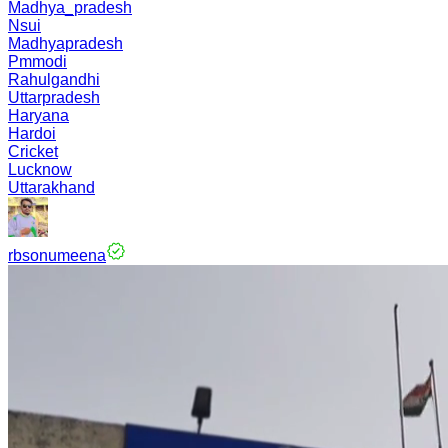
Madhya_pradesh
Nsui
Madhyapradesh
Pmmodi
Rahulgandhi
Uttarpradesh
Haryana
Hardoi
Cricket
Lucknow
Uttarakhand
rbsonumeena