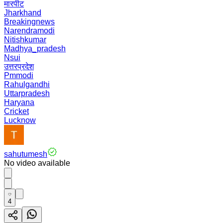
मारपीट
Jharkhand
Breakingnews
Narendramodi
Nitishkumar
Madhya_pradesh
Nsui
उत्तरप्रदेश
Pmmodi
Rahulgandhi
Uttarpradesh
Haryana
Cricket
Lucknow
sahutumesh
No video available
4