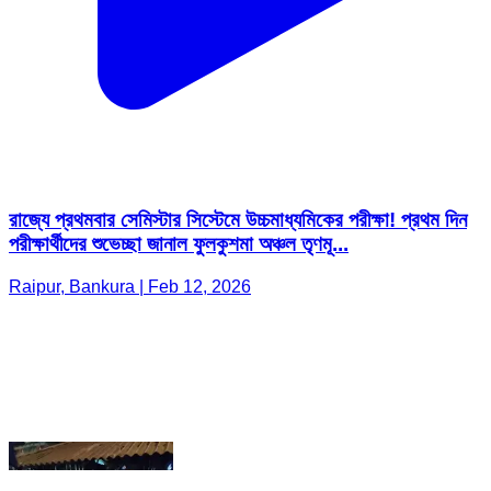
রাজ্যে প্রথমবার সেমিস্টার সিস্টেমে উচ্চমাধ্যমিকের পরীক্ষা! প্রথম দিন
পরীক্ষার্থীদের শুভেচ্ছা জানাল ফুলকুশমা অঞ্চল তৃণমূ...
Raipur, Bankura | Feb 12, 2026