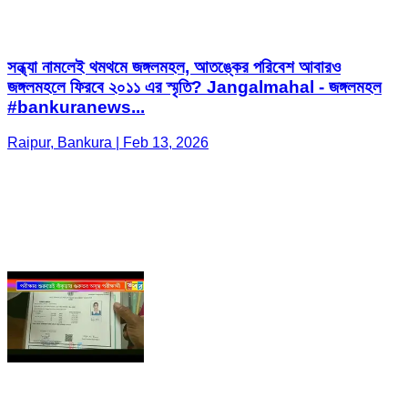
সন্ধ্যা নামলেই থমথমে জঙ্গলমহল, আতঙ্কের পরিবেশ আবারও
জঙ্গলমহলে ফিরবে ২০১১ এর স্মৃতি? Jangalmahal - জঙ্গলমহল
#bankuranews...
Raipur, Bankura | Feb 13, 2026