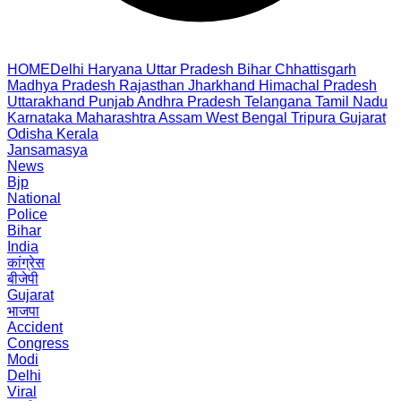
HOME
Delhi
Haryana
Uttar Pradesh
Bihar
Chhattisgarh
Madhya Pradesh
Rajasthan
Jharkhand
Himachal Pradesh
Uttarakhand
Punjab
Andhra Pradesh
Telangana
Tamil Nadu
Karnataka
Maharashtra
Assam
West Bengal
Tripura
Gujarat
Odisha
Kerala
Jansamasya
News
Bjp
National
Police
Bihar
India
कांग्रेस
बीजेपी
Gujarat
भाजपा
Accident
Congress
Modi
Delhi
Viral