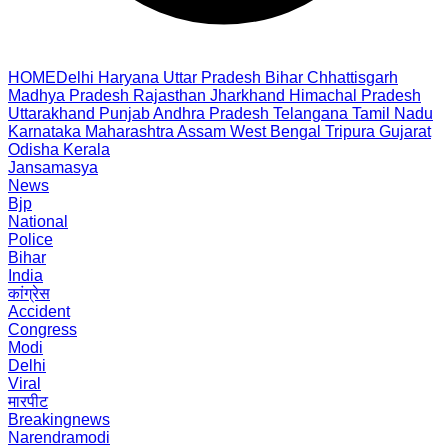
HOME
Delhi
Haryana
Uttar Pradesh
Bihar
Chhattisgarh
Madhya Pradesh
Rajasthan
Jharkhand
Himachal Pradesh
Uttarakhand
Punjab
Andhra Pradesh
Telangana
Tamil Nadu
Karnataka
Maharashtra
Assam
West Bengal
Tripura
Gujarat
Odisha
Kerala
Jansamasya
News
Bjp
National
Police
Bihar
India
कांग्रेस
Accident
Congress
Modi
Delhi
Viral
मारपीट
Breakingnews
Narendramodi