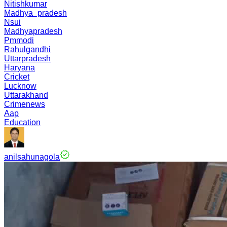
Nitishkumar
Madhya_pradesh
Nsui
Madhyapradesh
Pmmodi
Rahulgandhi
Uttarpradesh
Haryana
Cricket
Lucknow
Uttarakhand
Crimenews
Aap
Education
anilsahunagola