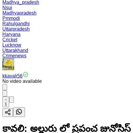
Madhya_pradesh
Nsui
Madhyapradesh
Pmmodi
Rahulgandhi
Uttarpradesh
Haryana
Cricket
Lucknow
Uttarakhand
Crimenews
kkavali56
No video available
1
కావలి: అల్లురు లో ప్రపంచ జునోసిస్ 