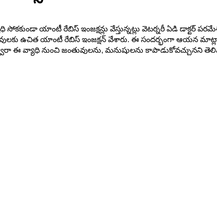
డా యాంటీ రేబిస్ ఇంజక్షన్లు వేస్తున్నట్లు వెటర్నరీ ఏడి డాక్టర్ పరమేశ
వులకు ఉచిత యాంటీ రేబిస్ ఇంజక్షన్ వేశారు. ఈ సందర్భంగా ఆయన మాట్ల
ద్వారా ఈ వ్యాధి నుంచి జంతువులను, మనుషులను కాపాడుకోవచ్చునని తె