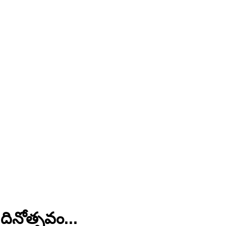
దినోత్సవం...