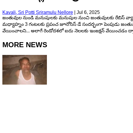
Kavali, Sri Potti Sriramulu Nellore
|
Jul 6, 2025
జంతువుల నుండి మనుషులకు మనుషుల నుంచి జంతువులకు రేబిస్ వ్యాధి సోకకుం
మధ్యాహ్నం 3 గంటలకు ప్రపంచ జూనోసిస్ డే సందర్భంగా పెంపుడు జంతు
వేయించాలని... అలాగే రెండోదశలో ఐదు నెలలకు ఇంజక్షన్ వేయించడం 
MORE NEWS