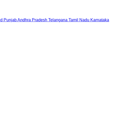
nd
Punjab
Andhra Pradesh
Telangana
Tamil Nadu
Karnataka