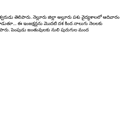
్వరుడు తెలిపారు. నెల్లూరు జిల్లా అల్లూరు పశు వైద్యశాలలో ఆదివారం
ాడుతూ... ఈ ఇంజక్షన్లను మొదటి దశ కింద నాలుగు నెలలకు
లిపారు. పెంపుడు జంతువులకు నులి పురుగుల మంద