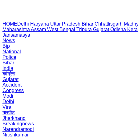
HOME
Delhi
Haryana
Uttar Pradesh
Bihar
Chhattisgarh
Madhy
Maharashtra
Assam
West Bengal
Tripura
Gujarat
Odisha
Kera
Jansamasya
News
Bjp
National
Police
Bihar
India
कांग्रेस
Gujarat
Accident
Congress
Modi
Delhi
Viral
मारपीट
Jharkhand
Breakingnews
Narendramodi
Nitishkumar