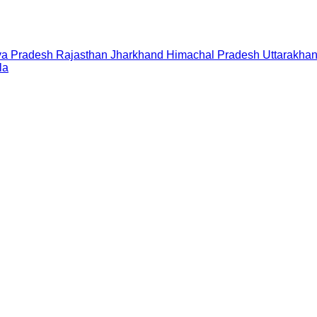
a Pradesh
Rajasthan
Jharkhand
Himachal Pradesh
Uttarakha
la