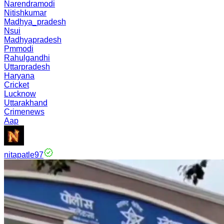
Narendramodi
Nitishkumar
Madhya_pradesh
Nsui
Madhyapradesh
Pmmodi
Rahulgandhi
Uttarpradesh
Haryana
Cricket
Lucknow
Uttarakhand
Crimenews
Aap
nitapatle97