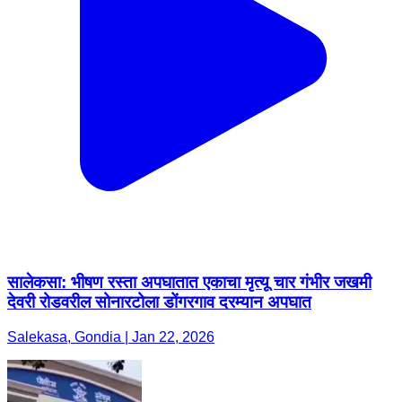
सालेकसा: भीषण रस्ता अपघातात एकाचा मृत्यू चार गंभीर जखमी
देवरी रोडवरील सोनारटोला डोंगरगाव दरम्यान अपघात
Salekasa, Gondia | Jan 22, 2026