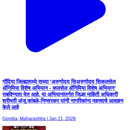
​गोंदिया जिल्ह्यामध्ये सध्या 'अरुणोदय सिअरुणोदय सिकलसेल
ॲनिमिया विशेष अभियान - कलसेल ॲनिमिया विशेष अभियान'
राबविण्यात येत आहे. या अभियानांतर्गत जिल्हा माहिती अधिकारी
श्रीमती अंजू कांबळे-निम्सरकर यांनी नागरिकांना महत्त्वाचे आवाहन
केले आहे
Gondia, Maharashtra | Jan 21, 2026