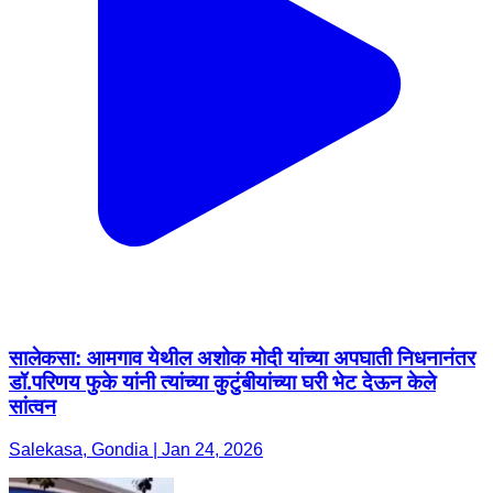
सालेकसा: आमगाव येथील अशोक मोदी यांच्या अपघाती निधनानंतर
डॉ.परिणय फुके यांनी त्यांच्या कुटुंबीयांच्या घरी भेट देऊन केले
सांत्वन
Salekasa, Gondia | Jan 24, 2026