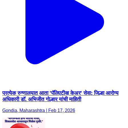
प्रत्येक रुग्णालयात आता 'पॅलिएटीव्ह केअर' सेवा; जिल्हा आरोग्य
अधिकारी डॉ. अभिजीत गोल्हार यांची माहिती
Gondia, Maharashtra | Feb 17, 2026