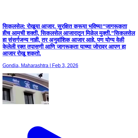
सिकलसेल: रोखूया आजार, सुरक्षित करूया भविष्य! ​"जागरूकता
हीच आमची शक्ती, सिकलसेल आजारातून मिळेल मुक्ती." ​सिकलसेल
हा संसर्गजन्य नाही, तर अनुवांशिक आजार आहे. पण योग्य वेळी
केलेली रक्त तपासणी आणि जागरूकता याच्या जोरावर आपण हा
आजार रोखू शकतो.
Gondia, Maharashtra | Feb 3, 2026