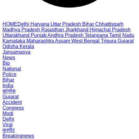
HOME
Delhi
Haryana
Uttar Pradesh
Bihar
Chhattisgarh
Madhya Pradesh
Rajasthan
Jharkhand
Himachal Pradesh
Uttarakhand
Punjab
Andhra Pradesh
Telangana
Tamil Nadu
Karnataka
Maharashtra
Assam
West Bengal
Tripura
Gujarat
Odisha
Kerala
Jansamasya
News
Bjp
National
Police
Bihar
India
कांग्रेस
Gujarat
Accident
Congress
Modi
Delhi
Viral
मारपीट
Breakingnews