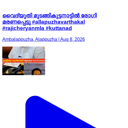
വൈദ്യുതി മുടങ്ങികുട്ടനാട്ടിൽ രോഗി
മരണപ്പെട്ടു #allapuzhavarthakal
#rajicheryanmla #kuttanad
Ambalappuzha, Alappuzha | Aug 8, 2026