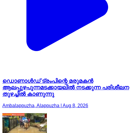
ഡൊണാൾഡ് ട്രംപിന്റെ മരുമകൻ
ആലപ്പുഴപുന്നമടക്കായലിൽ നടക്കുന്ന പരിശീലന
തുഴച്ചിൽ കാണുന്നു
Ambalappuzha, Alappuzha | Aug 8, 2026