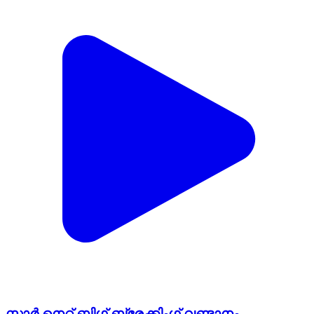
സ്റ്റാർ നെറ്റ് ബിഗ് ബ്രേക്കിംഗ് വണ്ടാനം