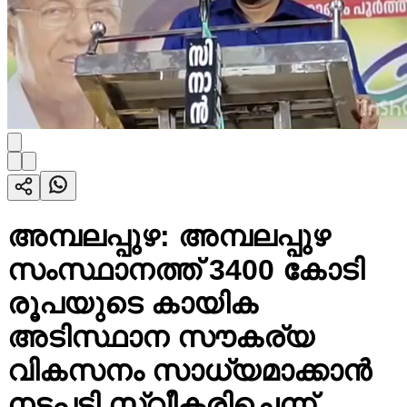
അമ്പലപ്പുഴ: അമ്പലപ്പുഴ
സംസ്ഥാനത്ത് 3400 കോടി
രൂപയുടെ കായിക
അടിസ്ഥാന സൗകര്യ
വികസനം സാധ്യമാക്കാൻ
നടപടി സ്വീകരിച്ചെന്ന്