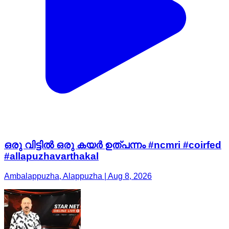
ഒരു വിട്ടിൽ ഒരു കയർ ഉത്പന്നം #ncmri #coirfed
#allapuzhavarthakal
Ambalappuzha, Alappuzha | Aug 8, 2026