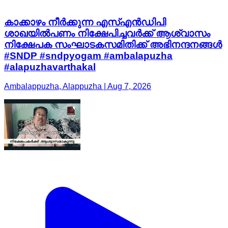
കാക്കാഴം നീർക്കുന്ന എസ്എൻഡിപി
ശാഖയിൽപണം നിക്ഷേപിച്ചവർക്ക് ആശ്വാസം
നിക്ഷേപക സംഘാടകസമിതിക്ക് അഭിനന്ദനങ്ങൾ
#SNDP #sndpyogam #ambalapuzha
#alapuzhavarthakal
Ambalappuzha, Alappuzha | Aug 7, 2026