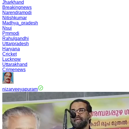
Jharkhand
Breakingnews
Narendramodi
Nitishkumar
Madhya_pradesh
Nsui
Pmmodi
Rahulgandhi
Uttarpradesh
Haryana
Cricket
Lucknow
Uttarakhand
Crimenews
nizarveeyapuram