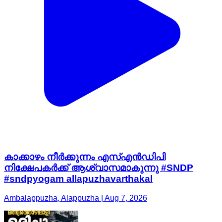
കാക്കാഴം നീർക്കുന്നം എസ്എൻഡിപി
നിക്ഷേപകർക്ക് ആശ്വാസമാകുന്നു #SNDP
#sndpyogam allapuzhavarthakal
Ambalappuzha, Alappuzha | Aug 7, 2026