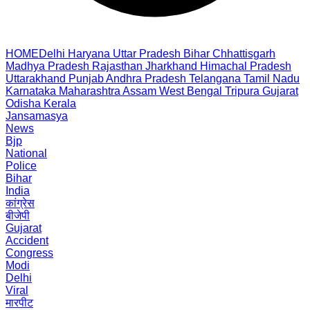
HOME
Delhi
Haryana
Uttar Pradesh
Bihar
Chhattisgarh
Madhya Pradesh
Rajasthan
Jharkhand
Himachal Pradesh
Uttarakhand
Punjab
Andhra Pradesh
Telangana
Tamil Nadu
Karnataka
Maharashtra
Assam
West Bengal
Tripura
Gujarat
Odisha
Kerala
Jansamasya
News
Bjp
National
Police
Bihar
India
कांग्रेस
बीजेपी
Gujarat
Accident
Congress
Modi
Delhi
Viral
मारपीट