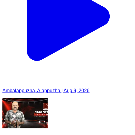
Ambalappuzha, Alappuzha | Aug 9, 2026