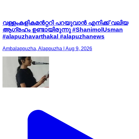
വള്ളംകളികമൻറ്ററി പറയുവാൻ എനിക്ക് വലിയ
ആഗ്രഹം ഉണ്ടായിരുന്നു #ShanimolUsman
#alapuzhavarthakal #alapuzhanews
Ambalappuzha, Alappuzha | Aug 9, 2026