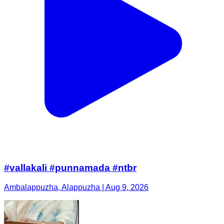
#vallakali #punnamada #ntbr
Ambalappuzha, Alappuzha | Aug 9, 2026