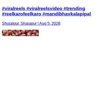
#viralreels #viralreelsvideo #trending
#reelkarofeelkaro #mandibhavkalapipal
Shujalpur, Shajapur | Aug 5, 2026