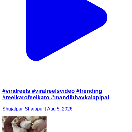
#viralreels #viralreelsvideo #trending
#reelkarofeelkaro #mandibhavkalapipal
Shujalpur, Shajapur | Aug 5, 2026