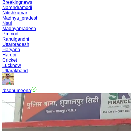
Breakingnews
Narendramodi
Nitishkumar
Madhya_pradesh
Nsui
Madhyapradesh
Pmmodi
Rahulgandhi
Uttarpradesh
Haryana
Hardoi
Cricket
Lucknow
Uttarakhand
rbsonumeena