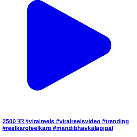
2500 पार #viralreels #viralreelsvideo #trending
#reelkarofeelkaro #mandibhavkalapipal