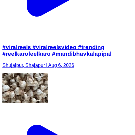
#viralreels #viralreelsvideo #trending
#reelkarofeelkaro #mandibhavkalapipal
Shujalpur, Shajapur | Aug 6, 2026