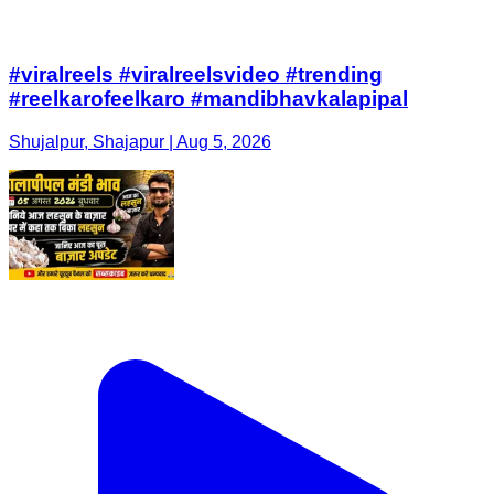
#viralreels #viralreelsvideo #trending
#reelkarofeelkaro #mandibhavkalapipal
Shujalpur, Shajapur | Aug 5, 2026