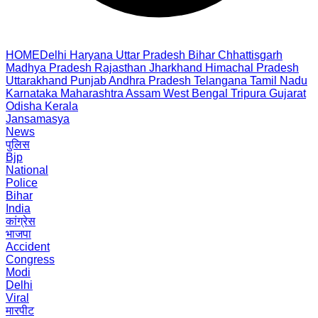
HOME
Delhi
Haryana
Uttar Pradesh
Bihar
Chhattisgarh
Madhya Pradesh
Rajasthan
Jharkhand
Himachal Pradesh
Uttarakhand
Punjab
Andhra Pradesh
Telangana
Tamil Nadu
Karnataka
Maharashtra
Assam
West Bengal
Tripura
Gujarat
Odisha
Kerala
Jansamasya
News
पुलिस
Bjp
National
Police
Bihar
India
कांग्रेस
भाजपा
Accident
Congress
Modi
Delhi
Viral
मारपीट