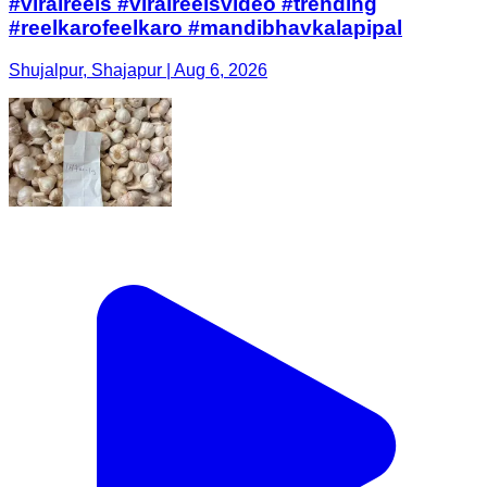
#viralreels #viralreelsvideo #trending
#reelkarofeelkaro #mandibhavkalapipal
Shujalpur, Shajapur | Aug 6, 2026