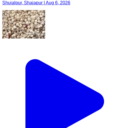
Shujalpur, Shajapur | Aug 6, 2026