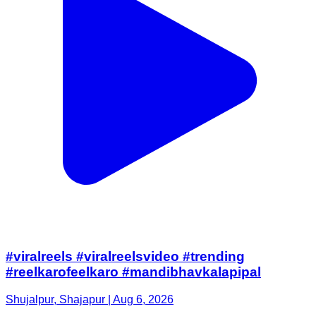
#viralreels #viralreelsvideo #trending
#reelkarofeelkaro #mandibhavkalapipal
Shujalpur, Shajapur | Aug 6, 2026